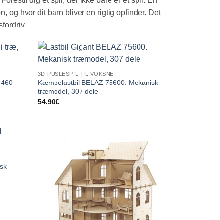
.
Forestil dig et spil, der ikke bare er et spil. En
, og hvor dit barn bliver en rigtig opfinder. Det
fordriv.
3D-PUSLESPIL TIL VOKSNE
 460
Kæmpelastbil BELAZ 75600. Mekanisk
træmodel, 307 dele
54.90
€
sk