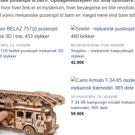
ske puslespil til børn: Opdagelsesrejsen for små opfindere
 hvor hver brik er et mysterium, hver bevægelse en lille revolution
d vores mekaniske puslespil til børn er: meget mere end bare tids
ESPIL TIL VOKSNE
MODELBYGNING FOR VOKSNE
710 lastbil puslespil mekanisk 3D
Sneplov – mekanisk træpuslespil,
53 stykker
stykker
42.90
€
3D-PUSLESPIL TIL VOKSNE
T-34-85 kampvogn model mekani
træmodel, 965 dele
59.90
€