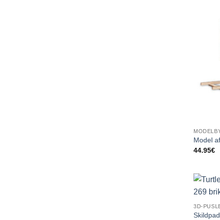
MODELB
Model af
44.95
€
3D-PUSL
Skildpad