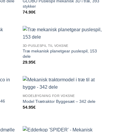
GLOBO Puslespil mekanisk 3D i træ, 393
508 dele
stykker
74.90
€
3D-PUSLESPIL TIL VOKSNE
Træ mekanisk planetgear puslespil, 153
dele
29.95
€
MODELBYGNING FOR VOKSNE
246
Model Trætraktor Byggesæt – 342 dele
54.95
€