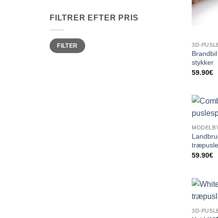
FILTRER EFTER PRIS
Mindste
Højeste
3D-PUSL
FILTER
pris
pris
Brandbil
stykker
59.90
€
MODELB
Landbru
træpusle
59.90
€
3D-PUSLE