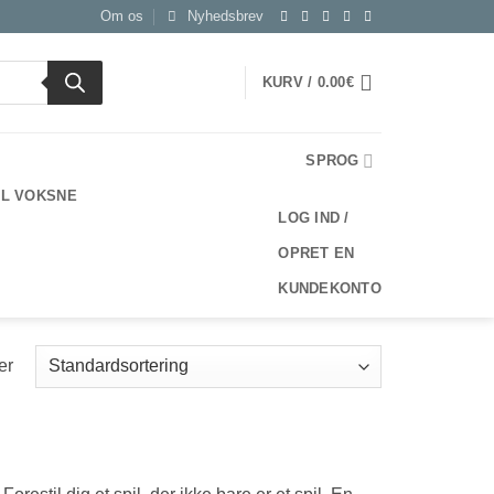
Om os
Nyhedsbrev
KURV /
0.00
€
SPROG
IL VOKSNE
LOG IND /
OPRET EN
KUNDEKONTO
er