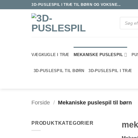
Fortsæt
3D-PUSLESPIL I TRÆ TIL BØRN OG VOKSNE...
til
indhold
Products
search
VÆGKUGLE I TRÆ
MEKANISKE PUSLESPIL
PU
3D-PUSLESPIL TIL BØRN
3D-PUSLESPIL I TRÆ
Forside
/
Mekaniske puslespil til børn
meka
PRODUKTKATEGORIER