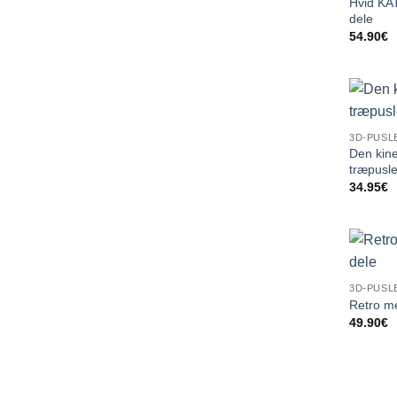
Hvid KA
dele
54.90
€
3D-PUSLE
Den kine
træpusle
34.95
€
3D-PUSL
Retro me
49.90
€