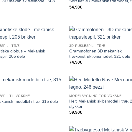
T 3D mekanisk træmodel, 508
Sort kat 3D mekanisk træmodel, 
54.90
€
SPIL I TRÆ
3D-PUSLESPIL I TRÆ
tiske globus – Mekanisk
Grammofonen 3D mekanisk
spil, 205 dele
trækonstruktionsmodel, 321 dele
74.90
€
ESPIL TIL VOKSNE
MODELBYGNING FOR VOKSNE
Her: Mekanisk skibsmodel i træ, 
kanisk modelbil i træ, 315 dele
stykker
59.90
€