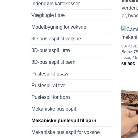
Mekani
Indendørs kattekasser
verden,
Vægkugle i træ
er, hva
Modelbygning for voksne
3D-puslespil til voksne
3D-PUSL
3D-puslespil i træ
Belaz 75
i træ, 4
3D-puslespil til børn
69.90
€
Puslespil Jigsaw
Puslespil af træ
Puslespil for børn
Mekaniske puslespil
Mekaniske puslespil til børn
Mekaniske puslespil for voksne