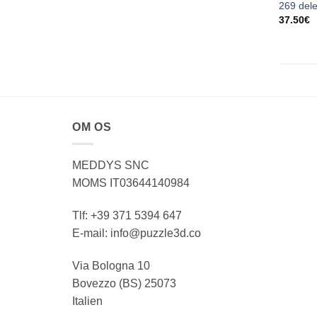
269 del
37.50
€
OM OS
MEDDYS SNC
MOMS IT03644140984
Tlf: +39 371 5394 647
E-mail: info@puzzle3d.co
Via Bologna 10
Bovezzo (BS) 25073
Italien