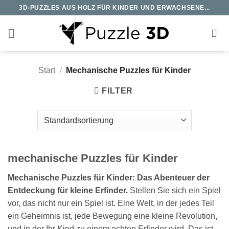
Zum
3D-PUZZLES AUS HOLZ FÜR KINDER UND ERWACHSENE...
Inhalt
springen
Start
/
Mechanische Puzzles für Kinder
FILTER
mechanische Puzzles für Kinder
Mechanische Puzzles für Kinder: Das Abenteuer der
Entdeckung für kleine Erfinder.
Stellen Sie sich ein Spiel
vor, das nicht nur ein Spiel ist. Eine Welt, in der jedes Teil
ein Geheimnis ist, jede Bewegung eine kleine Revolution,
und in der Ihr Kind zu einem echten Erfinder wird. Das ist