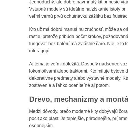
Jednoduchý, ale dobre navrhnutý kit prinesie via
Vstupné modely sú ideálne na získanie istoty pri
veľmi vernú prvú ochutnávku zážitku bez frustrác
Kto už má dobrú manuálnu zručnosť, môže sa ori
rastie, pretože pribúda počet krokov, požadovan
fungovať bez batérií má zvláštne čaro. Nie je to 
interagujú.
Aj téma je veľmi dôležitá. Dospelý nadšenec vozi
lokomotívami alebo traktormi. Kto miluje bytové 
dekoratívne predmety alebo výstavné modely. Kto
zostavenie a ľahko oceniteľné aj potom.
Drevo, mechanizmy a montáž
Medzi dôvody, prečo moderné kity dobývajú čoraz
pocit ako plast. Je teplejšie, prírodnejšie, príj
osobnejším.