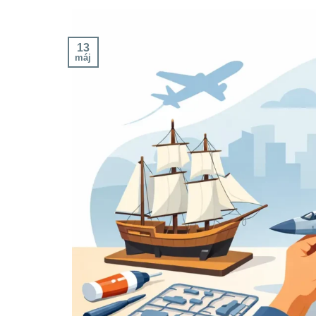
13
máj