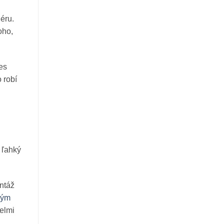
éru.
oho,
es
 robí
 ľahký
ontáž
ným
elmi