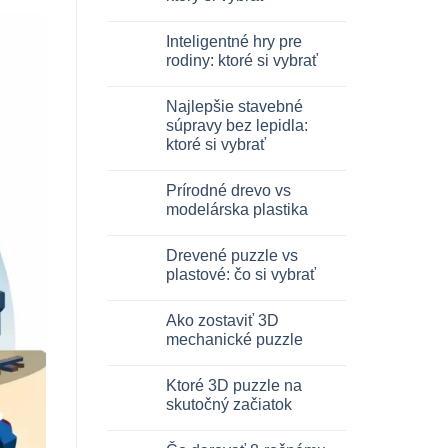
Žiadne
komentáre
Inteligentné hry pre
na
Dinosauro
rodiny: ktoré si vybrať
3D
in
Žiadne
legno:
komentáre
Najlepšie stavebné
quale
na
scegliere
Giochi
súpravy bez lepidla:
intelligenti
ktoré si vybrať
per
famiglie:
Žiadne
quali
komentáre
scegliere
Prírodné drevo vs
na
Migliori
modelárska plastika
kit
costruzione
Žiadne
senza
komentáre
Drevené puzzle vs
colla:
na
quali
Legno
plastové: čo si vybrať
scegliere
naturale
vs
Žiadne
plastica
komentáre
Ako zostaviť 3D
modellismo
na
Puzzle
mechanické puzzle
legno
vs
Žiadne
plastica:
komentáre
Ktoré 3D puzzle na
cosa
na
scegliere
Come
skutočný začiatok
assemblare
un
Žiadne
puzzle
komentáre