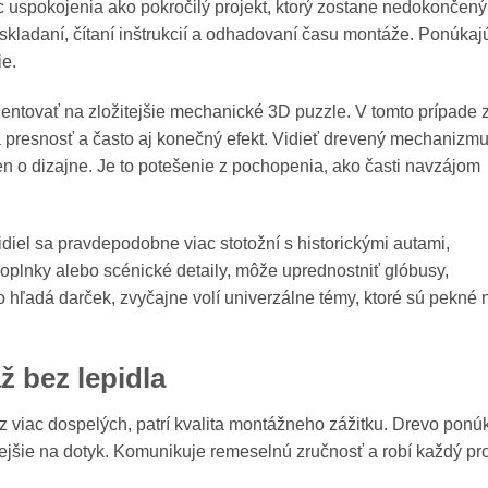
c uspokojenia ako pokročilý projekt, ktorý zostane nedokončený
 skladaní, čítaní inštrukcií a odhadovaní času montáže. Ponúkaj
ie.
entovať na zložitejšie mechanické 3D puzzle. V tomto prípade
á presnosť a často aj konečný efekt. Vidieť drevený mechanizm
len o dizajne. Je to potešenie z pochopenia, ako časti navzájom
diel sa pravdepodobne viac stotožní s historickými autami,
doplnky alebo scénické detaily, môže uprednostniť glóbusy,
 hľadá darček, zvyčajne volí univerzálne témy, ktoré sú pekné 
 bez lepidla
 viac dospelých, patrí kvalita montážneho zážitku. Drevo ponú
emnejšie na dotyk. Komunikuje remeselnú zručnosť a robí každý pr