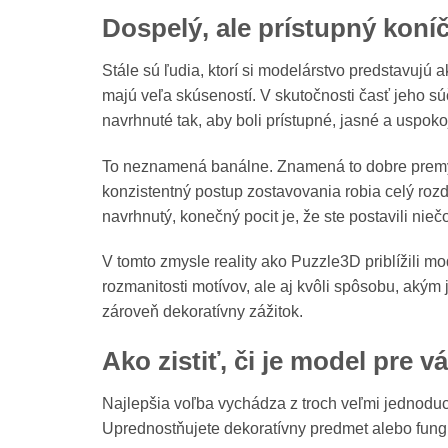
Dospelý, ale prístupný koní
Stále sú ľudia, ktorí si modelárstvo predstavujú 
majú veľa skúseností. V skutočnosti časť jeho s
navrhnuté tak, aby boli prístupné, jasné a uspoko
To neznamená banálne. Znamená to dobre premysle
konzistentný postup zostavovania robia celý rozd
navrhnutý, konečný pocit je, že ste postavili ni
V tomto zmysle reality ako Puzzle3D priblížili 
rozmanitosti motívov, ale aj kvôli spôsobu, akým 
zároveň dekoratívny zážitok.
Ako zistiť, či je model pre v
Najlepšia voľba vychádza z troch veľmi jednodu
Uprednostňujete dekoratívny predmet alebo fun