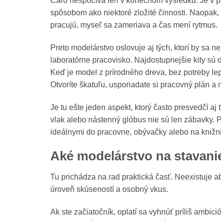
Čaro nespočíva len v konečnom výsledku. Je v pr
spôsobom ako niektoré zložité činnosti. Naopak,
pracujú, myseľ sa zameriava a čas mení rytmus.
Preto modelárstvo oslovuje aj tých, ktorí by sa
laboratórne pracovisko. Najdostupnejšie kity sú
Keď je model z prírodného dreva, bez potreby lepi
Otvoríte škatuľu, usporiadate si pracovný plán a
Je tu ešte jeden aspekt, ktorý často presvedčí aj 
vlak alebo nástenný glóbus nie sú len zábavky.
ideálnymi do pracovne, obývačky alebo na knižn
Aké modelárstvo na stavanie
Tu prichádza na rad praktická časť. Neexistuje 
úroveň skúseností a osobný vkus.
Ak ste začiatočník, oplatí sa vyhnúť príliš ambic