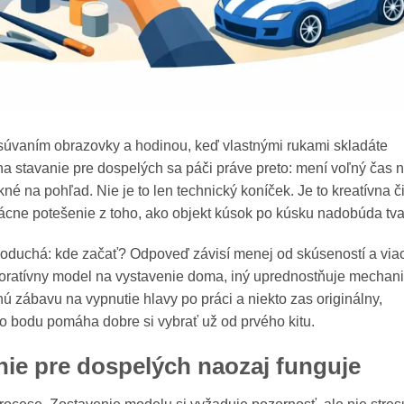
súvaním obrazovky a hodinou, keď vlastnými rukami skladáte
na stavanie pre dospelých sa páči práve preto: mení voľný čas 
é na pohľad. Nie je to len technický koníček. Je to kreatívna č
ácne potešenie z toho, ako objekt kúsok po kúsku nadobúda tva
oduchá: kde začať? Odpoveď závisí menej od skúseností a via
ekoratívny model na vystavenie doma, iný uprednostňuje mechan
nú zábavu na vypnutie hlavy po práci a niekto zas originálny,
o bodu pomáha dobre si vybrať už od prvého kitu.
nie pre dospelých naozaj funguje