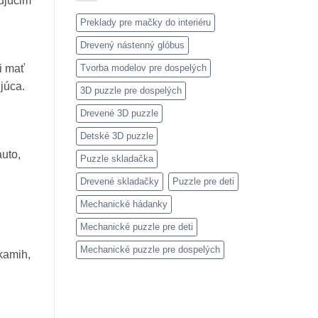
ujúcim
Preklady pre mačky do interiéru
Drevený nástenný glóbus
Tvorba modelov pre dospelých
i mať
júca.
3D puzzle pre dospelých
Drevené 3D puzzle
Detské 3D puzzle
auto,
Puzzle skladačka
Drevené skladačky
Puzzle pre deti
Mechanické hádanky
Mechanické puzzle pre deti
Mechanické puzzle pre dospelých
kamih,