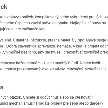
ček
ako okrajový koníček, komplikovaný alebo vyhradený pre tých, kt
účasného úspechu závisí práve od opaku. Najlepšie súpravy sú
jujúce aj pre začiatočníkov.
né. Čitateľné inštrukcie, presné materiály, spoľahlivé spoje 
iel. Dobrá stavebnica sprevádza, nemätie. A keď je projekt dob
ečo výnimočné bez toho, aby ste museli prekonávať zbytočné prek
modelárstvo každodennému životu mnohých ľudí. Nielen kvôli
je produkt prezentovaný: ako kreatívny, relaxačný, vzdelávací a
ás
chých otázok. Chcete si oddýchnuť alebo sa otestovať?
gujúci mechanizmus? Hľadáte projekt pre seba alebo darček?