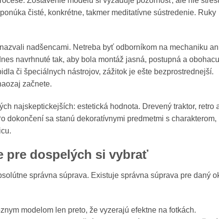
ocese. Zostavenie modelu si vyžaduje pozornosť, ale nie stres
 ponúka čisté, konkrétne, takmer meditatívne sústredenie. Ruky
 nenazvali nadšencami. Netreba byť odborníkom na mechaniku an
 dnes navrhnuté tak, aby bola montáž jasná, postupná a obohacu
dla či špeciálnych nástrojov, zážitok je ešte bezprostrednejší.
 naozaj začnete.
tých najskeptickejších: estetická hodnota. Drevený traktor, retro 
 Po dokončení sa stanú dekoratívnymi predmetmi s charakterom,
icu.
 pre dospelých si vybrať
absolútne správna súprava. Existuje správna súprava pre daný o
ióznym modelom len preto, že vyzerajú efektne na fotkách.