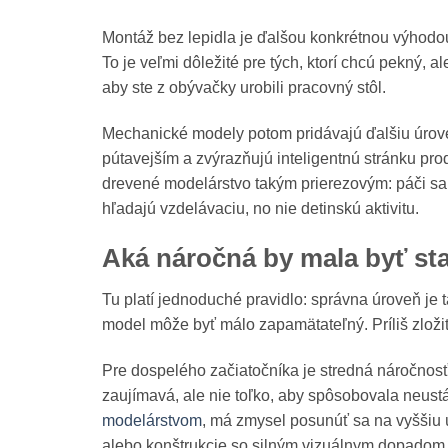
Montáž bez lepidla je ďalšou konkrétnou výhodou
To je veľmi dôležité pre tých, ktorí chcú pekný,
aby ste z obývačky urobili pracovný stôl.
Mechanické modely potom pridávajú ďalšiu úroveň
pútavejším a zvýrazňujú inteligentnú stránku prod
drevené modelárstvo takým prierezovým: páči sa tým
hľadajú vzdelávaciu, no nie detinskú aktivitu.
Aká náročná by mala byť st
Tu platí jednoduché pravidlo: správna úroveň je t
model môže byť málo zapamätateľný. Príliš zložit
Pre dospelého začiatočníka je stredná náročnosť
zaujímavá, ale nie toľko, aby spôsobovala neust
modelárstvom
, má zmysel posunúť sa na vyššiu 
alebo konštrukcie so silným vizuálnym dopadom