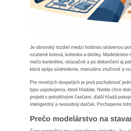
Je obrovský rozdiel medzi hodinou strávenou po
ozubené kolesá, kolieska a dieliky. Modelárstvo 
niečo konkrétne, relaxačné a po dokončení aj pekn
ktorá spája sústredenie, manuálnu zručnosť a vz
Pre mnohých dospelých je prvá pochybnosť jedn
typu uspokojenia, ktoré hľadáte. Niekto chce d
projekt s pohyblivými časťami, ďalší hľadá pokoj
inteligentný a neosobný darček. Pochopenie toht
Prečo modelárstvo na stava