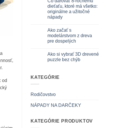
Čo darovať 8-ročnému
3D
na
meccanico
Quale
dieťaťu, ktoré má všetko:
puzzle
originálne a užitočné
3D
per
nápady
iniziare
davvero
Žiadne
komentáre
Ako začať s
na
Cosa
modelárstvom z dreva
regalare
pre dospelých
a
un
Žiadne
bambino
komentáre
di
na
Ako si vybrať 3D drevené
na
8
Come
puzzle bez chýb
anni
innosť,
iniziare
che
modellismo
Žiadne
r.
ha
legno
komentáre
tutto:
adulto
na
idee
Come
KATEGÓRIE
originali
c od
scegliere
e
puzzle
utili
ický
3D
legno
Rodičovstvo
senza
errori
NÁPADY NA DARČEKY
KATEGÓRIE PRODUKTOV