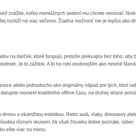
, keď zvážite, koľko montážnych sedení mu chcete venovať. Niek
šej rozloží na viac večerov. Žiadna možnosť nie je lepšia ako d
ov na darček, ktoré fungujú, pretože prekvapia bez toho, aby b
redmet. Je to zážitok. A to ho robí osobnejším ako mnohé štan
anoce alebo jednoducho ako originálny nápad pre tých, ktorí rad
e darujete moment kvalitného offline času, na druhej strane ponú
u témou a okamžitou estetikou.
Retro autá
, vlaky, dinosaury ale
pôsobia rôznym vkusom. Ak však človeka dobre poznáte, výber
ko ešte viac na mieru.