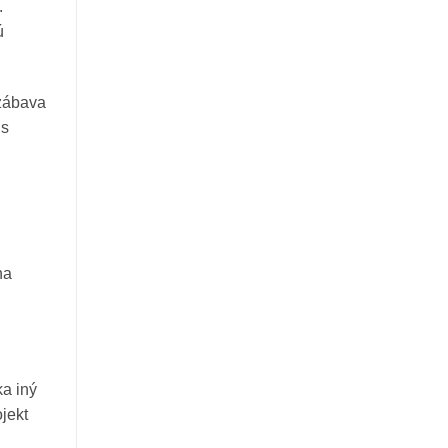
.
ú
 zábava
us
na
ka iný
ojekt