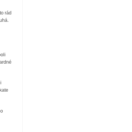
to rád
ruhá.
oli
dardné
i
kate
bo