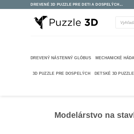
Skip
DREVENÉ 3D PUZZLE PRE DETI A DOSPELÝCH...
to
content
Products
search
DREVENÝ NÁSTENNÝ GLÓBUS
MECHANICKÉ HÁD
3D PUZZLE PRE DOSPELÝCH
DETSKÉ 3D PUZZLE
Modelárstvo na stav