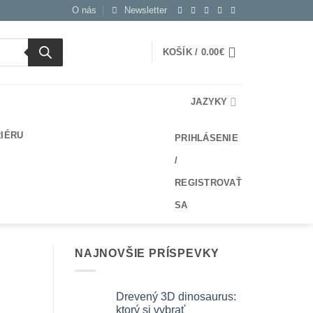
O nás
Newsletter
KOŠÍK /
0.00
€
JAZYKY
RIÉRU
PRIHLÁSENIE
/
REGISTROVAŤ
SA
NAJNOVŠIE PRÍSPEVKY
Drevený 3D dinosaurus:
ktorý si vybrať