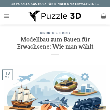
Zum
3D-PUZZLES AUS HOLZ FÜR KINDER UND ERWACHSENE...
Inhalt
springen
KINDERERZIEHUNG
Modellbau zum Bauen für
Erwachsene: Wie man wählt
13
Mai