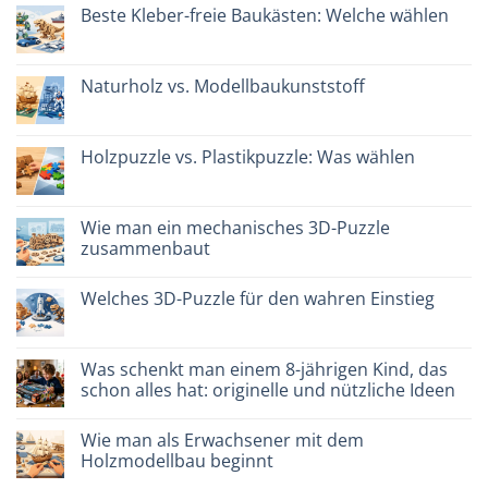
Kommentare
scegliere
Beste Kleber-freie Baukästen: Welche wählen
zu
Giochi
Keine
intelligenti
Kommentare
per
zu
famiglie:
Migliori
Naturholz vs. Modellbaukunststoff
quali
kit
scegliere
costruzione
Keine
senza
Kommentare
colla:
zu
quali
Legno
Holzpuzzle vs. Plastikpuzzle: Was wählen
scegliere
naturale
vs
Keine
plastica
Kommentare
modellismo
zu
Puzzle
Wie man ein mechanisches 3D-Puzzle
legno
zusammenbaut
vs
plastica:
Keine
cosa
Kommentare
scegliere
Welches 3D-Puzzle für den wahren Einstieg
zu
Come
Keine
assemblare
Kommentare
un
zu
puzzle
Quale
Was schenkt man einem 8-jährigen Kind, das
3D
puzzle
meccanico
schon alles hat: originelle und nützliche Ideen
3D
per
Keine
iniziare
Kommentare
davvero
Wie man als Erwachsener mit dem
zu
Cosa
Holzmodellbau beginnt
regalare
a
Keine