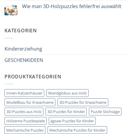
un
Kommentare
Wie man 3D-Holzpuzzles fehlerfrei auswählt
bambino
zu
di
Come
Keine
8
iniziare
Kommentare
anni
modellismo
zu
che
legno
Come
ha
adulto
scegliere
KATEGORIEN
tutto:
puzzle
idee
3D
originali
legno
e
senza
utili
errori
Kindererziehung
GESCHENKIDEEN
PRODUKTKATEGORIEN
Innen-Katzenhäuser
Wandglobus aus Holz
Modellbau für Erwachsene
3D-Puzzles für Erwachsene
3D-Puzzles aus Holz
3D-Puzzles für Kinder
Puzzle Stichsäge
Hölzerne Puzzlespiele
Jigsaw Puzzles für Kinder
Mechanische Puzzles
Mechanische Puzzles für Kinder