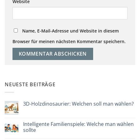
Website
Name, E-Mail-Adresse und Website in diesem
Browser für meinen nächsten Kommentar speichern.
NEUESTE BEITRÄGE
3D-Holzdinosaurier: Welchen soll man wählen?
Keine
Kommentare
zu
Dinosauro
Intelligente Familienspiele: Welche man wählen
3D
sollte
in
legno:
Keine
quale