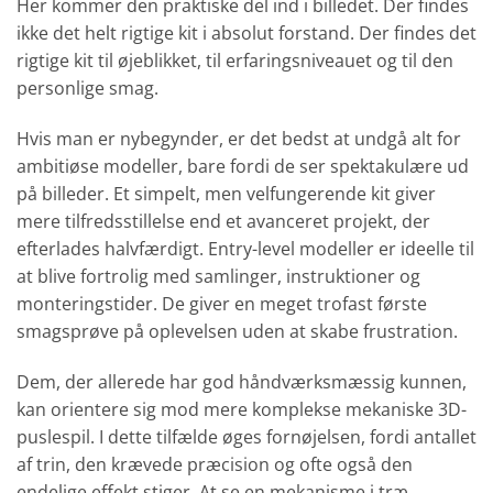
Her kommer den praktiske del ind i billedet. Der findes
ikke det helt rigtige kit i absolut forstand. Der findes det
rigtige kit til øjeblikket, til erfaringsniveauet og til den
personlige smag.
Hvis man er nybegynder, er det bedst at undgå alt for
ambitiøse modeller, bare fordi de ser spektakulære ud
på billeder. Et simpelt, men velfungerende kit giver
mere tilfredsstillelse end et avanceret projekt, der
efterlades halvfærdigt. Entry-level modeller er ideelle til
at blive fortrolig med samlinger, instruktioner og
monteringstider. De giver en meget trofast første
smagsprøve på oplevelsen uden at skabe frustration.
Dem, der allerede har god håndværksmæssig kunnen,
kan orientere sig mod mere komplekse mekaniske 3D-
puslespil. I dette tilfælde øges fornøjelsen, fordi antallet
af trin, den krævede præcision og ofte også den
endelige effekt stiger. At se en mekanisme i træ