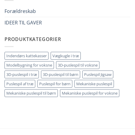
legno
e
senza
utili
errori
Forældreskab
IDEER TIL GAVER
PRODUKTKATEGORIER
Indendørs kattekasser
Vægkugle i træ
Modelbygning for voksne
3D-puslespil til voksne
3D-puslespil i træ
3D-puslespil til børn
Puslespil Jigsaw
Puslespil af træ
Puslespil for børn
Mekaniske puslespil
Mekaniske puslespil til børn
Mekaniske puslespil for voksne