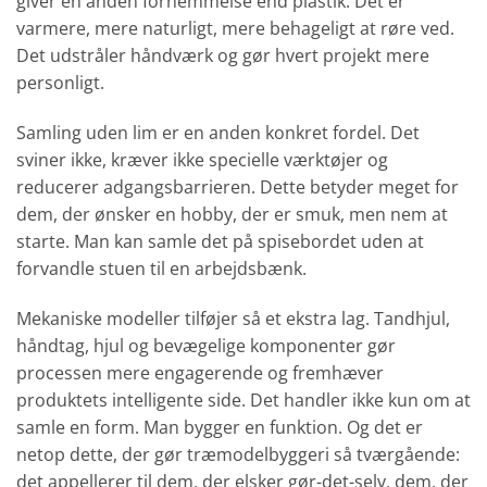
giver en anden fornemmelse end plastik. Det er
varmere, mere naturligt, mere behageligt at røre ved.
Det udstråler håndværk og gør hvert projekt mere
personligt.
Samling uden lim er en anden konkret fordel. Det
sviner ikke, kræver ikke specielle værktøjer og
reducerer adgangsbarrieren. Dette betyder meget for
dem, der ønsker en hobby, der er smuk, men nem at
starte. Man kan samle det på spisebordet uden at
forvandle stuen til en arbejdsbænk.
Mekaniske modeller tilføjer så et ekstra lag. Tandhjul,
håndtag, hjul og bevægelige komponenter gør
processen mere engagerende og fremhæver
produktets intelligente side. Det handler ikke kun om at
samle en form. Man bygger en funktion. Og det er
netop dette, der gør træmodelbyggeri så tværgående:
det appellerer til dem, der elsker gør-det-selv, dem, der