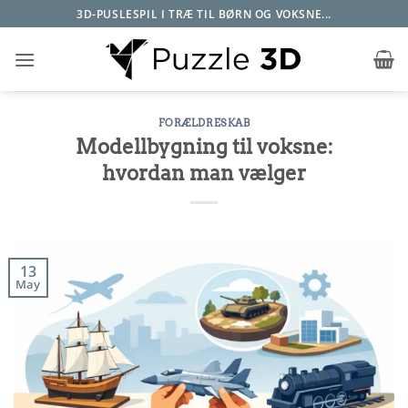
Fortsæt
3D-PUSLESPIL I TRÆ TIL BØRN OG VOKSNE...
til
indhold
FORÆLDRESKAB
Modellbygning til voksne:
hvordan man vælger
13
May