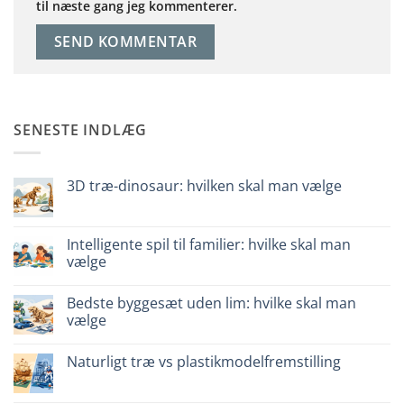
til næste gang jeg kommenterer.
SENESTE INDLÆG
3D træ-dinosaur: hvilken skal man vælge
Ingen
kommentarer
til
Dinosauro
Intelligente spil til familier: hvilke skal man
3D
vælge
in
legno:
Ingen
quale
kommentarer
scegliere
Bedste byggesæt uden lim: hvilke skal man
til
Giochi
vælge
intelligenti
per
Ingen
famiglie:
kommentarer
Naturligt træ vs plastikmodelfremstilling
quali
til
scegliere
Migliori
Ingen
kit
kommentarer
costruzione
til