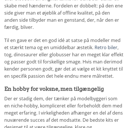
skabe med hænderne. Fordelen er dobbelt: på den ene
side giver man et øjeblik af offline kvalitet, på den
anden side tilbyder man en genstand, der, når den er
færdig, bliver.
Til en gave er det en god idé at satse på modeller med
et stærkt tema og en umiddelbar æstetik.
Retro biler
,
tog, dinosaurer eller globusser har en meget klar effekt
og passer godt til forskellige smage. Hvis man derimod
kender personen godt, gør det at vælge et kit knyttet til
en specifik passion det hele endnu mere målrettet.
En hobby for voksne, men tilgængelig
Der er stadig dem, der tænker på modelbyggeri som
en niche-hobby, kompliceret eller forbeholdt dem med
meget erfaring. I virkeligheden afhænger en del af dens
nuværende succes af det modsatte. De bedste kits er
designet til at være tilgængelige, klare og