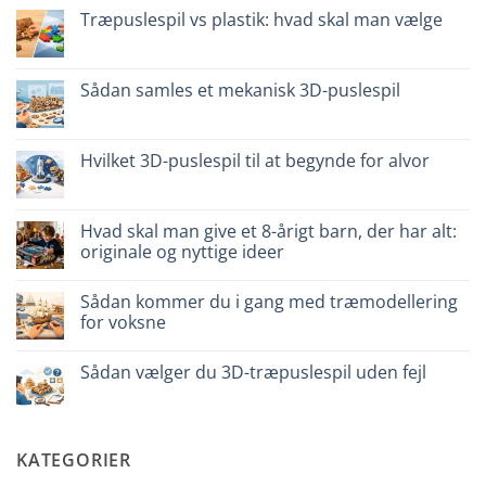
senza
Legno
Træpuslespil vs plastik: hvad skal man vælge
colla:
naturale
quali
vs
Ingen
scegliere
plastica
kommentarer
modellismo
til
Puzzle
Sådan samles et mekanisk 3D-puslespil
legno
vs
Ingen
plastica:
kommentarer
cosa
til
scegliere
Come
Hvilket 3D-puslespil til at begynde for alvor
assemblare
un
Ingen
puzzle
kommentarer
3D
til
meccanico
Quale
Hvad skal man give et 8-årigt barn, der har alt:
puzzle
originale og nyttige ideer
3D
per
Ingen
iniziare
kommentarer
davvero
Sådan kommer du i gang med træmodellering
til
Cosa
for voksne
regalare
a
Ingen
un
kommentarer
Sådan vælger du 3D-træpuslespil uden fejl
bambino
til
di
Come
Ingen
8
iniziare
kommentarer
anni
modellismo
til
che
legno
Come
ha
adulto
scegliere
KATEGORIER
tutto:
puzzle
idee
3D
originali