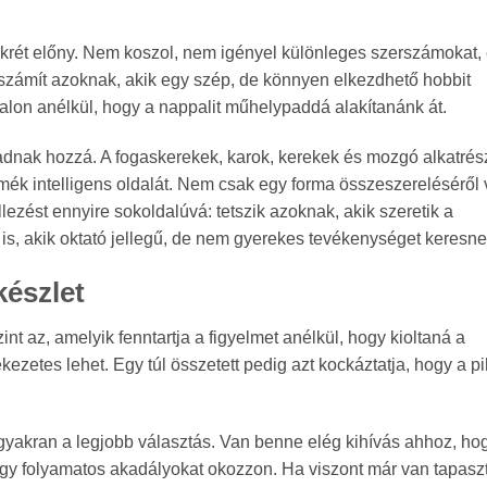
nkrét előny. Nem koszol, nem igényel különleges szerszámokat,
számít azoknak, akik egy szép, de könnyen elkezdhető hobbit
talon anélkül, hogy a nappalit műhelypaddá alakítanánk át.
adnak hozzá. A fogaskerekek, karok, kerekek és mozgó alkatrés
rmék intelligens oldalát. Nem csak egy forma összeszereléséről
llezést ennyire sokoldalúvá: tetszik azoknak, akik szeretik a
k is, akik oktató jellegű, de nem gyerekes tevékenységet keresne
készlet
nt az, amelyik fenntartja a figyelmet anélkül, hogy kioltaná a
ezetes lehet. Egy túl összetett pedig azt kockáztatja, hogy a p
yakran a legjobb választás. Van benne elég kihívás ahhoz, ho
gy folyamatos akadályokat okozzon. Ha viszont már van tapaszt