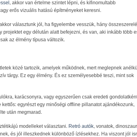
ssel
, akkor van értelme szintet lépni, és kifinomultabb
gy erős vizuális hatású építményeket keresni.
t akkor választunk jól, ha figyelembe vesszük, hány összeszerelé
 projektet egy délután alatt befejezni, és van, aki inkább több e
sak az élmény típusa változik.
tletek közé tartozik, amelyek működnek, mert meglepnek anélkü
ív tárgy. Ez egy élmény. És ez személyesebbé teszi, mint sok
ulókra, karácsonyra, vagy egyszerűen csak eredeti gondolatkén
 kettős: egyrészt egy minőségi offline pillanatot ajándékozunk,
ülte után megmarad.
tétikájú modelleket választani.
Retró autók
, vonatok, dinoszau
ek, és jól illeszkednek különböző ízlésekhez. Ha viszont jól is