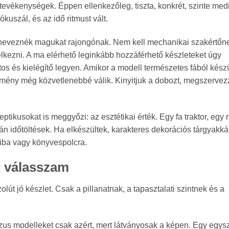
evékenységek. Éppen ellenkezőleg, tiszta, konkrét, szinte medi
kuszál, és az idő ritmust vált.
m neveznék magukat rajongónak. Nem kell mechanikai szakértőn
lkezni. A ma elérhető leginkább hozzáférhető készleteket úgy
tos és kielégítő legyen. Amikor a modell természetes fából készü
lmény még közvetlenebbé válik. Kinyitjuk a dobozt, megszervez
ikusokat is meggyőzi: az esztétikai érték. Egy fa traktor, egy r
án időtöltések. Ha elkészültek, karakteres dekorációs tárgyakká
iba vagy könyvespolcra.
t válasszam
olút jó készlet. Csak a pillanatnak, a tapasztalati szintnek és a
ózus modelleket csak azért, mert látványosak a képen. Egy egys