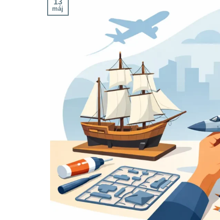
13
máj