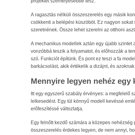
projektet személyesebbé tesz.
A ragasztás nélküli összeszerelés egy másik ko
csökkenti a belépési küszöböt. Ez nagyon sokat 
szeretnének. Össze lehet szerelni az otthoni asz
A mechanikus modellek aztán egy újabb szintet 
vonzóbbá teszik a folyamatot, és előhozzák a te
szó. Funkciót építünk. És pont ez teszi a fa mode
barkácsolást, akik értékelik a dizájnt, és azokna
Mennyire legyen nehéz egy 
Itt egy egyszerű szabály érvényes: a megfelelő szi
lelkesedést. Egy túl könnyű modell kevéssé emlék
erőfeszítéssé változtatja.
Egy felnőtt kezdő számára a közepes nehézség g
összeszerelés érdekes legyen, de nem annyi, ho