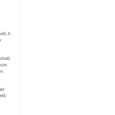
ető. A
k
ízható
ssze.
es
api
ető,