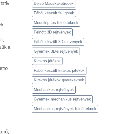
tatív
Belső Macskaketrecek
Fából készült fali gömb
Modellépítés felnőtteknek
ek
Felnőtt 3D rejtvények
l,
Fából készült 3D rejtvények
zük a
Gyermek 3D-s rejtvények
Kirakós játékok
etro
Fából készült kirakós játékok
Kirakós játékok gyerekeknek
Mechanikus rejtvények
Gyermek mechanikus rejtvények
Mechanikus rejtvények felnőtteknek
zerű,