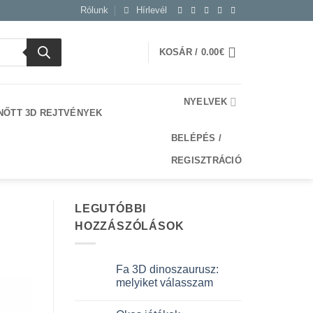
Rólunk
Hírlevél
KOSÁR /
0.00
€
NYELVEK
NŐTT 3D REJTVÉNYEK
BELÉPÉS /
REGISZTRÁCIÓ
LEGUTÓBBI
HOZZÁSZÓLÁSOK
Fa 3D dinoszaurusz:
melyiket válasszam
Nincs
hozzászólás