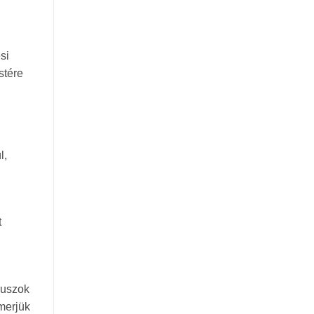
si
stére
l,
t
ruszok
merjük