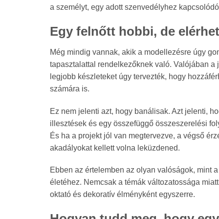
a személyt, egy adott szenvedélyhez kapcsolódó 
Egy felnőtt hobbi, de elérhe
Még mindig vannak, akik a modellezésre úgy gond
tapasztalattal rendelkezőknek való. Valójában a
legjobb készleteket úgy tervezték, hogy hozzáfér
számára is.
Ez nem jelenti azt, hogy banálisak. Azt jelenti, 
illesztések és egy összefüggő összeszerelési fol
És ha a projekt jól van megtervezve, a végső érz
akadályokat kellett volna leküzdened.
Ebben az értelemben az olyan valóságok, mint 
életéhez. Nemcsak a témák változatossága miatt, 
oktató és dekoratív élményként egyszerre.
Hogyan tudd meg, hogy egy 