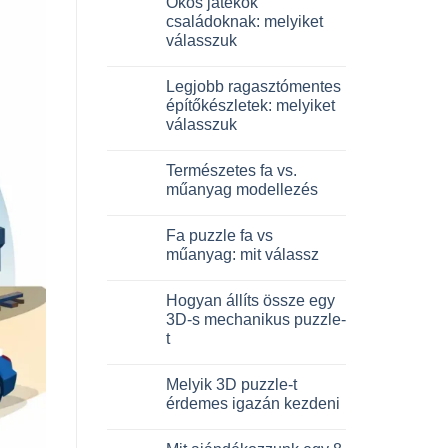
Okos játékok
a(z)
Dinosauro
családoknak: melyiket
3D
válasszuk
in
legno:
Nincs
quale
hozzászólás
scegliere
Legjobb ragasztómentes
a(z)
bejegyzéshez
Giochi
építőkészletek: melyiket
intelligenti
válasszuk
per
famiglie:
Nincs
quali
hozzászólás
scegliere
Természetes fa vs.
a(z)
bejegyzéshez
Migliori
műanyag modellezés
kit
costruzione
Nincs
senza
hozzászólás
Fa puzzle fa vs
colla:
a(z)
quali
Legno
műanyag: mit válassz
scegliere
naturale
bejegyzéshez
vs
Nincs
plastica
hozzászólás
Hogyan állíts össze egy
modellismo
a(z)
bejegyzéshez
Puzzle
3D-s mechanikus puzzle-
legno
t
vs
plastica:
Nincs
cosa
hozzászólás
scegliere
Melyik 3D puzzle-t
a(z)
bejegyzéshez
Come
érdemes igazán kezdeni
assemblare
un
Nincs
puzzle
hozzászólás