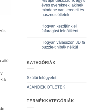
Mit ajándékozzunk egy 8
3D
a(z)
meccanico
Quale
éves gyereknek, akinek
bejegyzéshez
puzzle
mindene van: eredeti és
3D
per
hasznos ötletek
iniziare
davvero
Nincs
bejegyzéshez
hozzászólás
Hogyan kezdjünk el
a(z)
Cosa
ezés
fafaragást felnőttként
regalare
a
Nincs
un
hozzászólás
Hogyan válasszon 3D fa
bambino
a(z)
di
Come
puzzle-t hibák nélkül
8
iniziare
anni
modellismo
Nincs
che
legno
hozzászólás
ha
adulto
a(z)
attól,
tutto:
bejegyzéshez
Come
KATEGÓRIÁK
idee
scegliere
originali
puzzle
e
3D
gy
utili
legno
Szülői felügyelet
bejegyzéshez
senza
ek a
errori
bejegyzéshez
AJÁNDÉK ÖTLETEK
TERMÉKKATEGÓRIÁK
 de