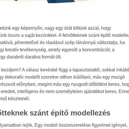
etünk egy képernyőn, vagy egy órát töltünk azzal, hogy
tünk össze a saját kezünkkel. A felnőtteknek szánt építő modell
hatóvá, pihentetővé és ráadásul szép látvánnyá változtatja, ha
y kreatív tevékenység, amely egyesíti a koncentrációt, a
gy darabról darabra formát ölt.
 kezdjem? A válasz kevésbé függ a tapasztalattól, sokkal inkább 
y dekoratív modellt szeretne otthon kiállítani, más egy mozgó
részesít előnyben, megint más egy nyugodt időtöltést keres, ho
 eredeti, intelligens és nem személytelen ajándékot keres. Enn
lső készletnél.
őtteknek szánt építő modellezés
lyamatban rejlik. Egy modell összeszerelése figyelmet igényel,