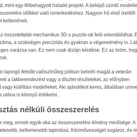
d, mint egy félbehagyott haladó projekt. A belépő szintű modell
zeszerelési időkkel való ismerkedéshez. Nagyon hű első ízelítőt
ót keltenének.
az összetettebb mechanikus 3D-s puzzle-ok felé orientálódhat.
záma, a szükséges precizitás és gyakran a végeredmény is. Lát
ges varázsa van. Ez nem csak dizájn kérdése. Ez az öröm, ho
zek.
t rajongó felnőtt valószínűleg jobban beleéli magát a veterán
ti a lakberendezést vagy a díszlet részleteket, az előnyben
 vagy kiállítási modelleket. Aki ajándékot keres, általában unive
 utána is könnyű értékelni.
ztás nélküli összeszerelés
nak meg, ennek egyik oka az összeszerelési élmény minősége. A
szetesebb, kellemesebb tapintású. Kézművességet sugároz, és 