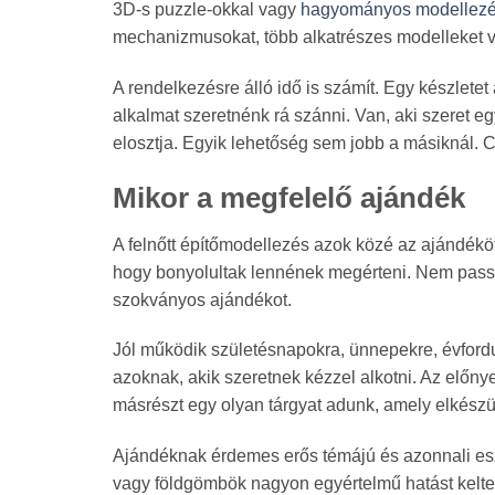
3D-s puzzle-okkal vagy
hagyományos modellezé
mechanizmusokat, több alkatrészes modelleket va
A rendelkezésre álló idő is számít. Egy készlete
alkalmat szeretnénk rá szánni. Van, aki szeret egy
elosztja. Egyik lehetőség sem jobb a másiknál. C
Mikor a megfelelő ajándék
A felnőtt építőmodellezés azok közé az ajándékö
hogy bonyolultak lennének megérteni. Nem passz
szokványos ajándékot.
Jól működik születésnapokra, ünnepekre, évford
azoknak, akik szeretnek kézzel alkotni. Az előnye
másrészt egy olyan tárgyat adunk, amely elkész
Ajándéknak érdemes erős témájú és azonnali esz
vagy földgömbök nagyon egyértelmű hatást kelten