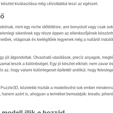
készlet kiválasztása még célzottabbá teszi az egészet.
tő
olnak, mint egy niche időtöltésre, ami bonyolult vagy csak sok
 jelenlegi sikerének egy része éppen az ellenkezőjének köszönh
hetőek, világosak és kielégítőek legyenek még a nulláról induló
hogy jól átgondoltak. Olvasható utasítások, precíz anyagok, megb
yamat teszik a különbséget. Egy jó készlet elkísér, nem zavar ö
és az, hogy valami különlegeset építettél anélkül, hogy felesleg
a Puzzle3D, közelebb hozták a modellezést sok ember mindenn
hanem azért is, ahogyan a terméket bemutatják: kreatív, pihent
modell illik-e hozzád