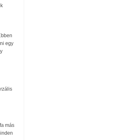
ek
 Ebben
ni egy
gy
rzális
 fa más
minden