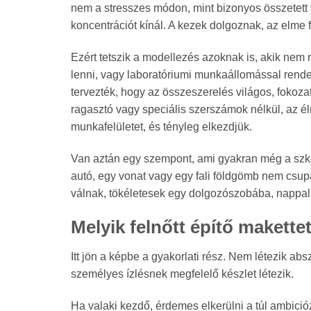
nem a stresszes módon, mint bizonyos összetett t
koncentrációt kínál. A kezek dolgoznak, az elme fó
Ezért tetszik a modellezés azoknak is, akik ne
lenni, vagy laboratóriumi munkaállomással rende
tervezték, hogy az összeszerelés világos, fokoza
ragasztó vagy speciális szerszámok nélkül, az é
munkafelületet, és tényleg elkezdjük.
Van aztán egy szempont, ami gyakran még a szkept
autó, egy vonat vagy egy fali földgömb nem csup
válnak, tökéletesek egy dolgozószobába, nappal
Melyik felnőtt építő makette
Itt jön a képbe a gyakorlati rész. Nem létezik absz
személyes ízlésnek megfelelő készlet létezik.
Ha valaki kezdő, érdemes elkerülni a túl ambici