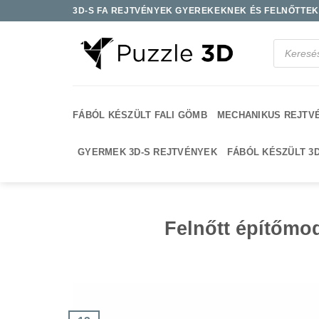
Skip
3D-S FA REJTVÉNYEK GYEREKEKNEK ÉS FELNŐTTEKN
to
content
Products
search
FÁBÓL KÉSZÜLT FALI GÖMB
MECHANIKUS REJTV
GYERMEK 3D-S REJTVÉNYEK
FÁBÓL KÉSZÜLT 3
Felnőtt építőmo