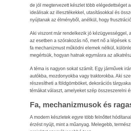
de jól megtervezett készlet több elégedettséget a
ideálisak az illesztékekkel, utasításokkal és öss
nyújtanak az élményből, anélkül, hogy frusztráci
Aki viszont már rendelkezik jó kézügyességgel, 
az esetben a szórakozás nő, mert nő a lépések s
fa mechanizmust működni elemek nélkül, különle
megértsük, hogyan hatnak egymásra az alkatrés
A téma is nagyon sokat számít. Egy járművek irán
autókba, mozdonyokba vagy traktorokba. Aki szere
részesítheti a földgömböket, dekorációs tárgyakat
témákat választ, amelyeket szép összeszerelni és
Fa, mechanizmusok és ragas
A modern készletek egyre több felnőttet hódíta
érzést nyújt, mint a műanyag. Melegebb, termé