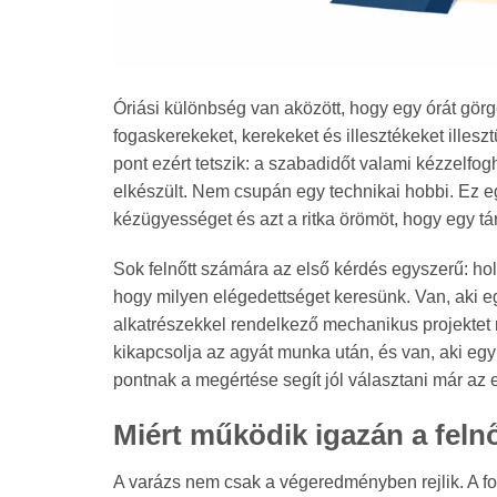
Óriási különbség van aközött, hogy egy órát görg
fogaskerekeket, kerekeket és illesztékeket illesz
pont ezért tetszik: a szabadidőt valami kézzelfog
elkészült. Nem csupán egy technikai hobbi. Ez eg
kézügyességet és azt a ritka örömöt, hogy egy tár
Sok felnőtt számára az első kérdés egyszerű: hol
hogy milyen elégedettséget keresünk. Van, aki eg
alkatrészekkel rendelkező mechanikus projektet 
kikapcsolja az agyát munka után, és van, aki egy
pontnak a megértése segít jól választani már az e
Miért működik igazán a feln
A varázs nem csak a végeredményben rejlik. A fo