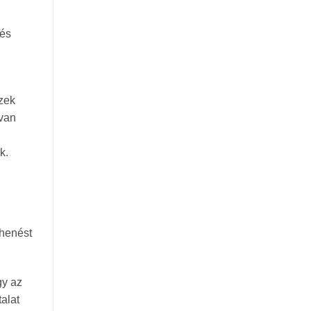
 és
zek
 van
k.
ihenést
gy az
alat