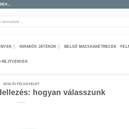
EK...
ÉNYEK
KIRAKÓS JÁTÉKOK
BELSŐ MACSKAKETRECEK
FEL
D REJTVÉNYEK
SZÜLŐI FELÜGYELET
dellezés: hogyan válasszunk