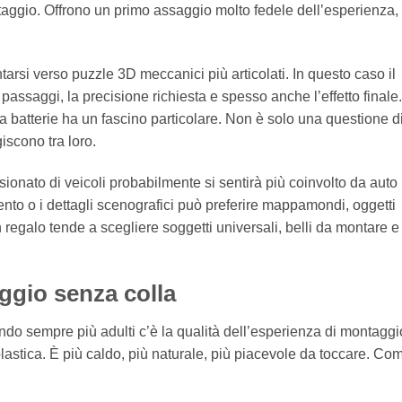
ntaggio. Offrono un primo assaggio molto fedele dell’esperienza
rsi verso puzzle 3D meccanici più articolati. In questo caso il
assaggi, la precisione richiesta e spesso anche l’effetto finale.
batterie ha un fascino particolare. Non è solo una questione d
giscono tra loro.
onato di veicoli probabilmente si sentirà più coinvolto da auto
ento o i dettagli scenografici può preferire mappamondi, oggetti
regalo tende a scegliere soggetti universali, belli da montare e f
gio senza colla
ando sempre più adulti c’è la qualità dell’esperienza di montaggio
plastica. È più caldo, più naturale, più piacevole da toccare. Co