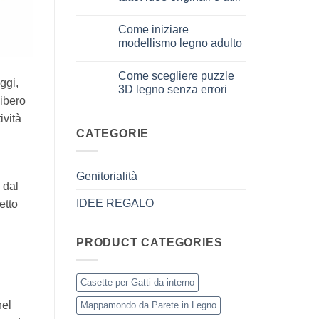
per
Nessun
iniziare
commento
davvero
Come iniziare
su
Cosa
modellismo legno adulto
regalare
a
Nessun
un
commento
Come scegliere puzzle
bambino
su
ggi,
di
Come
3D legno senza errori
8
iniziare
libero
anni
modellismo
Nessun
che
legno
commento
ività
ha
adulto
su
tutto:
Come
CATEGORIE
idee
scegliere
originali
puzzle
e
3D
utili
legno
Genitorialità
senza
 dal
errori
IDEE REGALO
etto
PRODUCT CATEGORIES
Casette per Gatti da interno
nel
Mappamondo da Parete in Legno