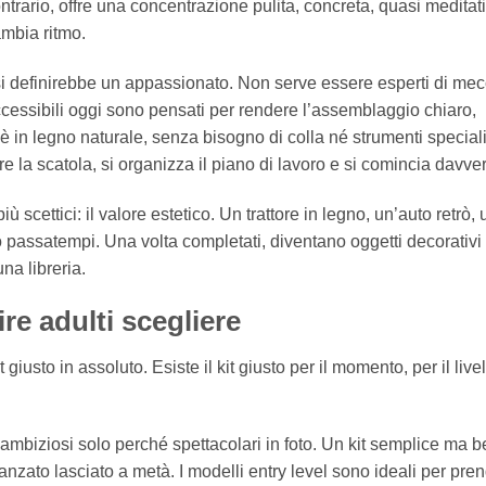
ntrario, offre una concentrazione pulita, concreta, quasi meditat
ambia ritmo.
si definirebbe un appassionato. Non serve essere esperti di me
accessibili oggi sono pensati per rendere l’assemblaggio chiaro,
è in legno naturale, senza bisogno di colla né strumenti speciali
 la scatola, si organizza il piano di lavoro e si comincia davve
scettici: il valore estetico. Un trattore in legno, un’auto retrò, 
assatempi. Una volta completati, diventano oggetti decorativi
na libreria.
e adulti scegliere
 giusto in assoluto. Esiste il kit giusto per il momento, per il livel
o ambiziosi solo perché spettacolari in foto. Un kit semplice ma 
anzato lasciato a metà. I modelli entry level sono ideali per pre