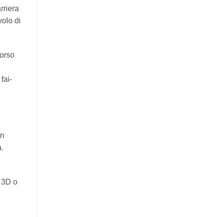
rriera
volo di
corso
fai-
Un
a.
e 3D o