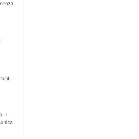
, senza
i
acili
. Il
munica