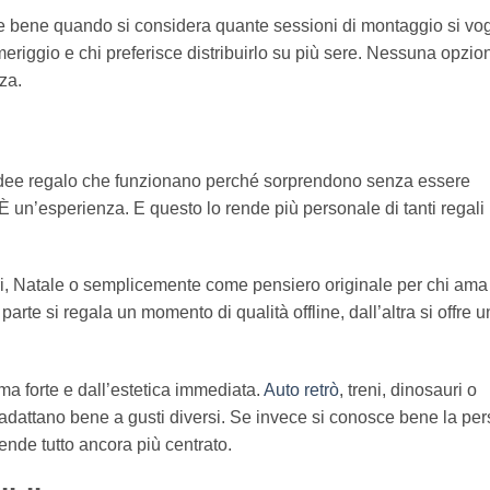
lie bene quando si considera quante sessioni di montaggio si vo
meriggio e chi preferisce distribuirlo su più sere. Nessuna opzio
nza.
e idee regalo che funzionano perché sorprendono senza essere
 un’esperienza. E questo lo rende più personale di tanti regali
i, Natale o semplicemente come pensiero originale per chi ama
arte si regala un momento di qualità offline, dall’altra si offre u
ma forte e dall’estetica immediata.
Auto retrò
, treni, dinosauri o
dattano bene a gusti diversi. Se invece si conosce bene la per
ende tutto ancora più centrato.