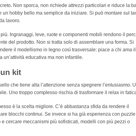
reto. Non sporca, non richiede attrezzi particolari e riduce la ba
e un hobby bello ma semplice da iniziare. Si può montare sul ta
da lavoro.
n più. Ingranaggi, leve, ruote e componenti mobili rendono il per
ente del prodotto. Non si tratta solo di assemblare una forma. Si
dere il modellismo in legno così trasversale: piace a chi ama il 
a un’attività educativa ma non infantile.
un kit
 quello che tiene alta l’attenzione senza spegnere l’entusiasmo. 
e. Uno troppo complesso rischia di trasformare il relax in fatic
pesso è la scelta migliore. C’è abbastanza sfida da rendere il
are blocchi continui. Se invece si ha già esperienza con puzzl
lo e cercare meccanismi più sofisticati, modelli con più pezzi o