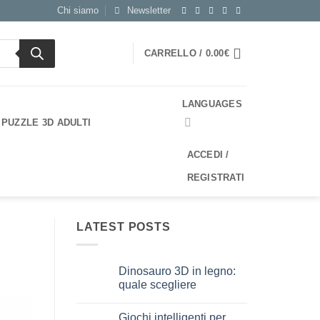
Chi siamo
Newsletter
CARRELLO /
0.00
€
LANGUAGES
PUZZLE 3D ADULTI
ACCEDI /
REGISTRATI
LATEST POSTS
Dinosauro 3D in legno:
quale scegliere
Nessun
commento
Giochi intelligenti per
su