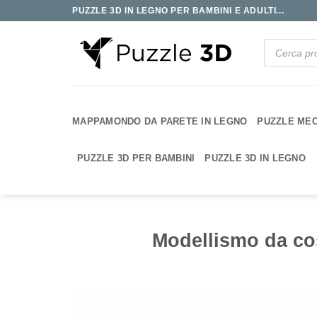
Salta
PUZZLE 3D IN LEGNO PER BAMBINI E ADULTI...
ai
contenuti
Ricerca
prodotti
MAPPAMONDO DA PARETE IN LEGNO
PUZZLE MEC
PUZZLE 3D PER BAMBINI
PUZZLE 3D IN LEGNO
Modellismo da cos