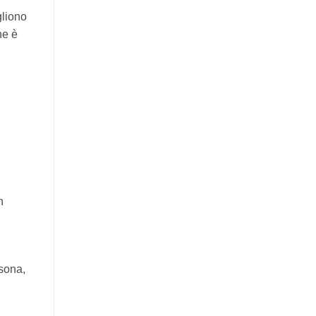
gliono
ne è
n
sona,