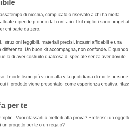
ibile
ssatempo di nicchia, complicato o riservato a chi ha molta
tuale dipende proprio dal contrario. I kit migliori sono progettat
er chi parte da zero.
struzioni leggibili, materiali precisi, incastri affidabili e una
la differenza. Un buon kit accompagna, non confonde. E quando 
quella di aver costruito qualcosa di speciale senza aver dovuto
 il modellismo più vicino alla vita quotidiana di molte persone
 cui il prodotto viene presentato: come esperienza creativa, rilas
a per te
lici. Vuoi rilassarti o metterti alla prova? Preferisci un oggett
un progetto per te o un regalo?