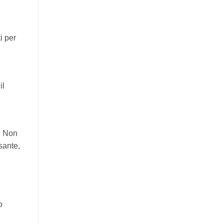
i per
il
. Non
sante,
o