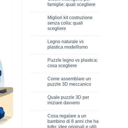
Dinosauro
famiglie: quali scegliere
3D
in
Nessun
legno:
commento
Migliori kit costruzione
quale
su
scegliere
Giochi
senza colla: quali
intelligenti
scegliere
per
famiglie:
Nessun
quali
commento
scegliere
Legno naturale vs
su
Migliori
plastica modellismo
kit
costruzione
Nessun
senza
commento
Puzzle legno vs plastica:
colla:
su
quali
Legno
cosa scegliere
scegliere
naturale
vs
Nessun
plastica
commento
Come assemblare un
modellismo
su
Puzzle
puzzle 3D meccanico
legno
vs
Nessun
plastica:
commento
Quale puzzle 3D per
cosa
su
scegliere
Come
iniziare davvero
assemblare
un
Nessun
puzzle
commento
Cosa regalare a un
3D
su
meccanico
Quale
bambino di 8 anni che ha
puzzle
tutto: idee originali e utili
3D