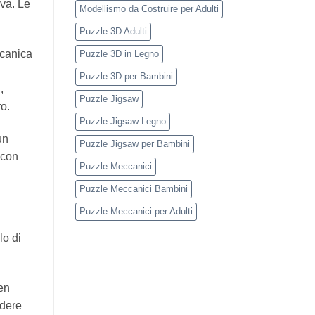
iva. Le
Modellismo da Costruire per Adulti
Puzzle 3D Adulti
ccanica
Puzzle 3D in Legno
Puzzle 3D per Bambini
,
Puzzle Jigsaw
ro.
Puzzle Jigsaw Legno
un
Puzzle Jigsaw per Bambini
 con
Puzzle Meccanici
Puzzle Meccanici Bambini
Puzzle Meccanici per Adulti
lo di
ben
ndere