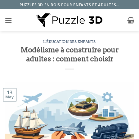
Passer
PUZZLES 3D EN BOIS POUR ENFANTS ET ADULTES...
au
contenu
L'ÉDUCATION DES ENFANTS
Modélisme à construire pour
adultes : comment choisir
13
May