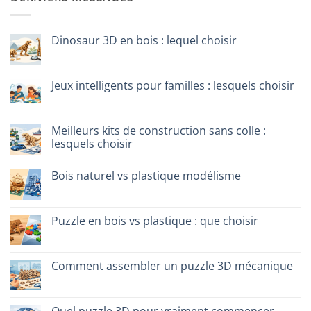
Dinosaur 3D en bois : lequel choisir
Aucun
commentaire
sur
Dinosauro
Jeux intelligents pour familles : lesquels choisir
3D
in
Aucun
legno:
commentaire
quale
sur
scegliere
Giochi
Meilleurs kits de construction sans colle :
intelligenti
lesquels choisir
per
famiglie:
Aucun
quali
commentaire
scegliere
Bois naturel vs plastique modélisme
sur
Migliori
Aucun
kit
commentaire
costruzione
sur
senza
Legno
Puzzle en bois vs plastique : que choisir
colla:
naturale
quali
vs
Aucun
scegliere
plastica
commentaire
modellismo
sur
Puzzle
Comment assembler un puzzle 3D mécanique
legno
vs
Aucun
plastica:
commentaire
cosa
sur
scegliere
Come