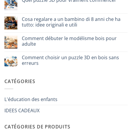
Quel puzzle 3D pour vraiment commencer
assemblare
un
Aucun
puzzle
commentaire
3D
sur
meccanico
Quale
Cosa regalare a un bambino di 8 anni che ha
puzzle
tutto: idee originali e utili
3D
per
Aucun
iniziare
commentaire
davvero
Comment débuter le modélisme bois pour
sur
Cosa
adulte
regalare
a
Aucun
un
commentaire
Comment choisir un puzzle 3D en bois sans
bambino
sur
di
Come
erreurs
8
iniziare
anni
modellismo
Aucun
che
legno
commentaire
ha
adulto
sur
CATÉGORIES
tutto:
Come
idee
scegliere
originali
puzzle
e
3D
utili
legno
L'éducation des enfants
senza
errori
IDEES CADEAUX
CATÉGORIES DE PRODUITS