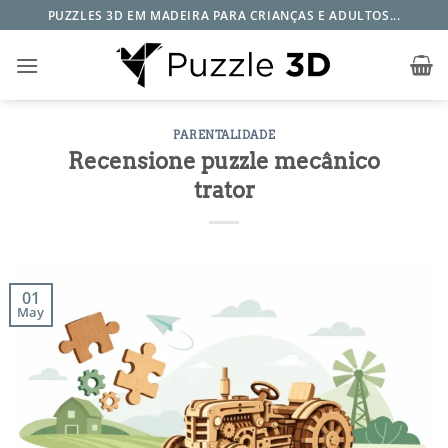
Skip
PUZZLES 3D EM MADEIRA PARA CRIANÇAS E ADULTOS...
to
content
PARENTALIDADE
Recensione puzzle mecânico
trator
01
May