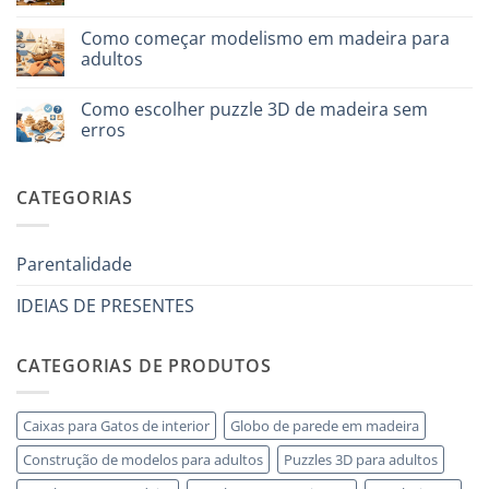
per
Sem
iniziare
comentários
davvero
Como começar modelismo em madeira para
em
Cosa
adultos
regalare
a
Sem
un
comentários
Como escolher puzzle 3D de madeira sem
bambino
em
di
Come
erros
8
iniziare
anni
modellismo
Sem
che
legno
comentários
ha
adulto
em
CATEGORIAS
tutto:
Come
idee
scegliere
originali
puzzle
e
3D
utili
legno
Parentalidade
senza
errori
IDEIAS DE PRESENTES
CATEGORIAS DE PRODUTOS
Caixas para Gatos de interior
Globo de parede em madeira
Construção de modelos para adultos
Puzzles 3D para adultos