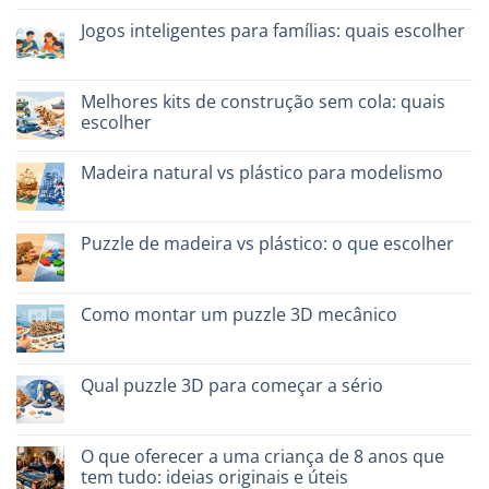
em
Dinosauro
Jogos inteligentes para famílias: quais escolher
3D
in
Sem
legno:
comentários
quale
em
scegliere
Giochi
Melhores kits de construção sem cola: quais
intelligenti
escolher
per
famiglie:
Sem
quali
comentários
scegliere
Madeira natural vs plástico para modelismo
em
Migliori
Sem
kit
comentários
costruzione
em
senza
Legno
Puzzle de madeira vs plástico: o que escolher
colla:
naturale
quali
vs
Sem
scegliere
plastica
comentários
modellismo
em
Puzzle
Como montar um puzzle 3D mecânico
legno
vs
Sem
plastica:
comentários
cosa
em
scegliere
Come
Qual puzzle 3D para começar a sério
assemblare
un
Sem
puzzle
comentários
3D
em
meccanico
Quale
O que oferecer a uma criança de 8 anos que
puzzle
tem tudo: ideias originais e úteis
3D