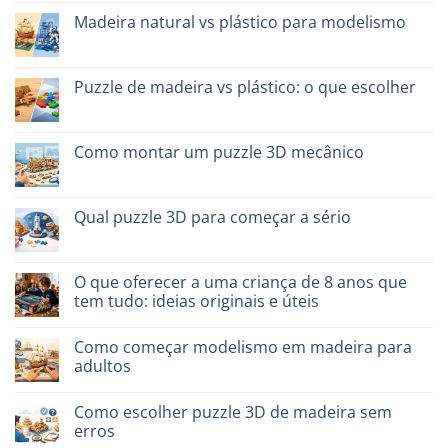
quali
comentários
scegliere
Madeira natural vs plástico para modelismo
em
Migliori
Sem
kit
comentários
costruzione
em
senza
Legno
Puzzle de madeira vs plástico: o que escolher
colla:
naturale
quali
vs
Sem
scegliere
plastica
comentários
modellismo
em
Puzzle
Como montar um puzzle 3D mecânico
legno
vs
Sem
plastica:
comentários
cosa
em
scegliere
Come
Qual puzzle 3D para começar a sério
assemblare
un
Sem
puzzle
comentários
3D
em
meccanico
Quale
O que oferecer a uma criança de 8 anos que
puzzle
tem tudo: ideias originais e úteis
3D
per
Sem
iniziare
comentários
davvero
Como começar modelismo em madeira para
em
Cosa
adultos
regalare
a
Sem
un
comentários
Como escolher puzzle 3D de madeira sem
bambino
em
di
Come
erros
8
iniziare