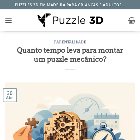
Skip
PUZZLES 3D EM MADEIRA PARA CRIANÇAS E ADULTOS...
to
content
PARENTALIDADE
Quanto tempo leva para montar
um puzzle mecânico?
30
Abr