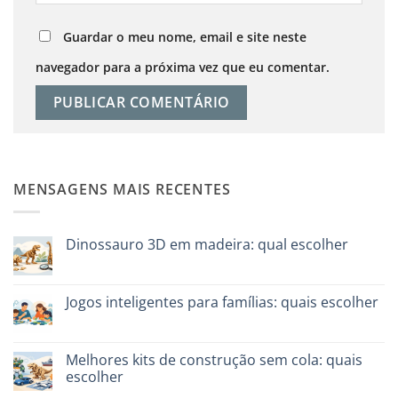
Guardar o meu nome, email e site neste
navegador para a próxima vez que eu comentar.
MENSAGENS MAIS RECENTES
Dinossauro 3D em madeira: qual escolher
Sem
comentários
em
Dinosauro
Jogos inteligentes para famílias: quais escolher
3D
in
Sem
legno:
comentários
quale
em
scegliere
Giochi
Melhores kits de construção sem cola: quais
intelligenti
escolher
per
famiglie:
Sem