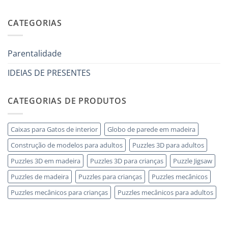
anni
modellismo
Sem
che
legno
comentários
ha
adulto
em
CATEGORIAS
tutto:
Come
idee
scegliere
originali
puzzle
e
3D
utili
legno
Parentalidade
senza
errori
IDEIAS DE PRESENTES
CATEGORIAS DE PRODUTOS
Caixas para Gatos de interior
Globo de parede em madeira
Construção de modelos para adultos
Puzzles 3D para adultos
Puzzles 3D em madeira
Puzzles 3D para crianças
Puzzle Jigsaw
Puzzles de madeira
Puzzles para crianças
Puzzles mecânicos
Puzzles mecânicos para crianças
Puzzles mecânicos para adultos