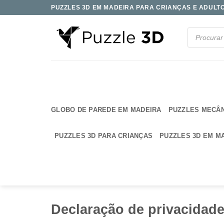
Skip
PUZZLES 3D EM MADEIRA PARA CRIANÇAS E ADULTOS
to
content
Products
search
GLOBO DE PAREDE EM MADEIRA
PUZZLES MECÂ
PUZZLES 3D PARA CRIANÇAS
PUZZLES 3D EM M
Declaração de privacidade