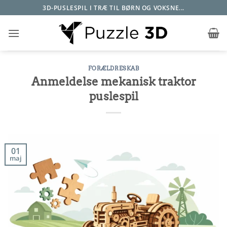
Fortsæt
3D-PUSLESPIL I TRÆ TIL BØRN OG VOKSNE...
til
indhold
FORÆLDRESKAB
Anmeldelse mekanisk traktor
puslespil
01
maj