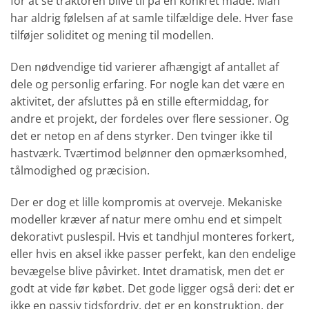
for at se traktoren blive til på en konkret måde. Man
har aldrig følelsen af at samle tilfældige dele. Hver fase
tilføjer soliditet og mening til modellen.
Den nødvendige tid varierer afhængigt af antallet af
dele og personlig erfaring. For nogle kan det være en
aktivitet, der afsluttes på en stille eftermiddag, for
andre et projekt, der fordeles over flere sessioner. Og
det er netop en af dens styrker. Den tvinger ikke til
hastværk. Tværtimod belønner den opmærksomhed,
tålmodighed og præcision.
Der er dog et lille kompromis at overveje. Mekaniske
modeller kræver af natur mere omhu end et simpelt
dekorativt puslespil. Hvis et tandhjul monteres forkert,
eller hvis en aksel ikke passer perfekt, kan den endelige
bevægelse blive påvirket. Intet dramatisk, men det er
godt at vide før købet. Det gode ligger også deri: det er
ikke en passiv tidsfordriv, det er en konstruktion, der