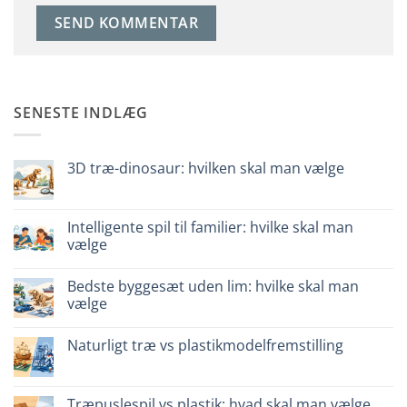
SENESTE INDLÆG
3D træ-dinosaur: hvilken skal man vælge
Ingen
kommentarer
til
Dinosauro
Intelligente spil til familier: hvilke skal man
3D
vælge
in
legno:
Ingen
quale
kommentarer
scegliere
Bedste byggesæt uden lim: hvilke skal man
til
Giochi
vælge
intelligenti
per
Ingen
famiglie:
kommentarer
Naturligt træ vs plastikmodelfremstilling
quali
til
scegliere
Migliori
Ingen
kit
kommentarer
costruzione
til
senza
Legno
Træpuslespil vs plastik: hvad skal man vælge
colla: