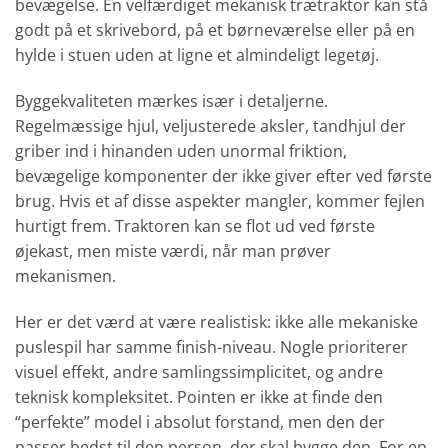
bevægelse. En velfærdiget mekanisk trætraktor kan stå
godt på et skrivebord, på et børneværelse eller på en
hylde i stuen uden at ligne et almindeligt legetøj.
Byggekvaliteten mærkes især i detaljerne.
Regelmæssige hjul, veljusterede aksler, tandhjul der
griber ind i hinanden uden unormal friktion,
bevægelige komponenter der ikke giver efter ved første
brug. Hvis et af disse aspekter mangler, kommer fejlen
hurtigt frem. Traktoren kan se flot ud ved første
øjekast, men miste værdi, når man prøver
mekanismen.
Her er det værd at være realistisk: ikke alle mekaniske
puslespil har samme finish-niveau. Nogle prioriterer
visuel effekt, andre samlingssimplicitet, og andre
teknisk kompleksitet. Pointen er ikke at finde den
“perfekte” model i absolut forstand, men den der
passer bedst til den person, der skal bygge den. For en