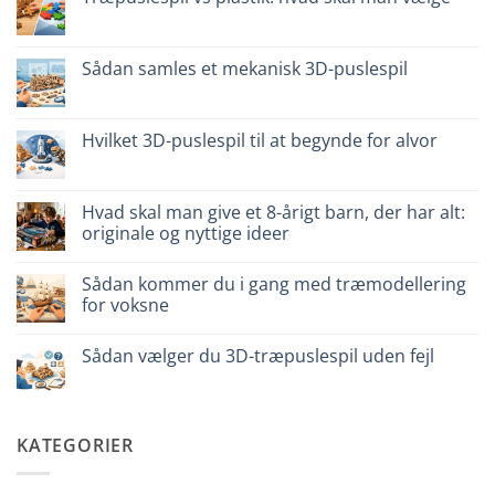
naturale
quali
vs
Ingen
scegliere
plastica
kommentarer
modellismo
til
Puzzle
Sådan samles et mekanisk 3D-puslespil
legno
vs
Ingen
plastica:
kommentarer
cosa
til
scegliere
Come
Hvilket 3D-puslespil til at begynde for alvor
assemblare
un
Ingen
puzzle
kommentarer
3D
til
meccanico
Quale
Hvad skal man give et 8-årigt barn, der har alt:
puzzle
originale og nyttige ideer
3D
per
Ingen
iniziare
kommentarer
davvero
Sådan kommer du i gang med træmodellering
til
Cosa
for voksne
regalare
a
Ingen
un
kommentarer
Sådan vælger du 3D-træpuslespil uden fejl
bambino
til
di
Come
Ingen
8
iniziare
kommentarer
anni
modellismo
til
che
legno
Come
ha
adulto
scegliere
KATEGORIER
tutto:
puzzle
idee
3D
originali
legno
e
senza