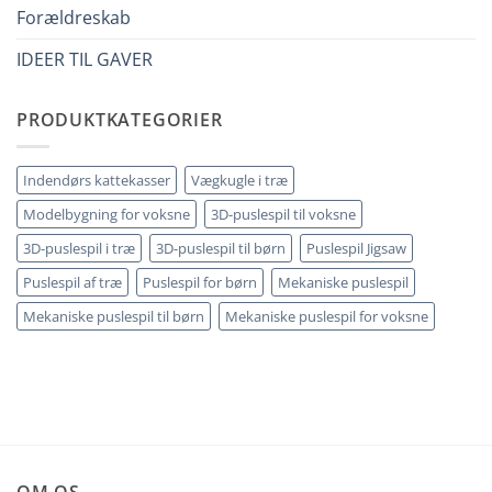
utili
errori
Forældreskab
IDEER TIL GAVER
PRODUKTKATEGORIER
Indendørs kattekasser
Vægkugle i træ
Modelbygning for voksne
3D-puslespil til voksne
3D-puslespil i træ
3D-puslespil til børn
Puslespil Jigsaw
Puslespil af træ
Puslespil for børn
Mekaniske puslespil
Mekaniske puslespil til børn
Mekaniske puslespil for voksne