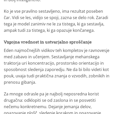
Ko je vse pravilno sestavljeno, ima rezultat poseben
čar. Vidi se les, vidijo se spoji, zazna se delo rok. Zaradi
tega je model zanimiv ne le za tistega, ki ga sestavlja,
ampak tudi za tistega, ki ga opazuje končanega.
Vzgojna vrednost in ustvarjalno sproščanje
Eden najmočnejših vidikov teh kompletov je ravnovesje
med zabavo in učenjem. Sestavljanje mehanskega
traktorja uri koncentracijo, prostorsko orientacijo in
sposobnost sledenja zaporedju. Ne da bi bilo videti kot
pouk, uvaja tudi praktična znanja o vzvodih, zobnikih in
prenosu gibanja.
Za mnoge odrasle pa je najbolj neposredna korist
drugačna: odklopiti se od zaslona in se posvetiti
nečemu konkretnemu. Dejanje jemanja delov,
opazovanje plošč, sledenje korakom in opazovanje