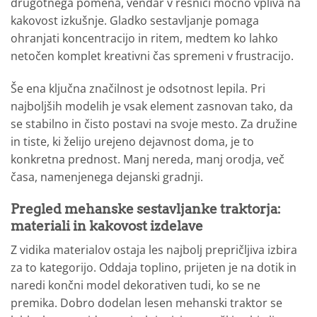
drugotnega pomena, vendar v resnici močno vpliva na
kakovost izkušnje. Gladko sestavljanje pomaga
ohranjati koncentracijo in ritem, medtem ko lahko
netočen komplet kreativni čas spremeni v frustracijo.
Še ena ključna značilnost je odsotnost lepila. Pri
najboljših modelih je vsak element zasnovan tako, da
se stabilno in čisto postavi na svoje mesto. Za družine
in tiste, ki želijo urejeno dejavnost doma, je to
konkretna prednost. Manj nereda, manj orodja, več
časa, namenjenega dejanski gradnji.
Pregled mehanske sestavljanke traktorja:
materiali in kakovost izdelave
Z vidika materialov ostaja les najbolj prepričljiva izbira
za to kategorijo. Oddaja toplino, prijeten je na dotik in
naredi končni model dekorativen tudi, ko se ne
premika. Dobro dodelan lesen mehanski traktor se