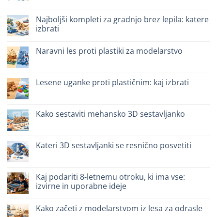
legno:
komentarjev
quale
na
scegliere
Giochi
Najboljši kompleti za gradnjo brez lepila: katere
intelligenti
izbrati
per
famiglie:
Ni
quali
komentarjev
scegliere
Naravni les proti plastiki za modelarstvo
na
Migliori
Ni
kit
komentarjev
costruzione
na
senza
Legno
Lesene uganke proti plastičnim: kaj izbrati
colla:
naturale
quali
vs
Ni
scegliere
plastica
komentarjev
modellismo
na
Puzzle
Kako sestaviti mehansko 3D sestavljanko
legno
vs
Ni
plastica:
komentarjev
cosa
na
scegliere
Come
Kateri 3D sestavljanki se resnično posvetiti
assemblare
un
Ni
puzzle
komentarjev
3D
na
meccanico
Quale
Kaj podariti 8-letnemu otroku, ki ima vse:
puzzle
izvirne in uporabne ideje
3D
per
Ni
iniziare
komentarjev
davvero
Kako začeti z modelarstvom iz lesa za odrasle
na
Cosa