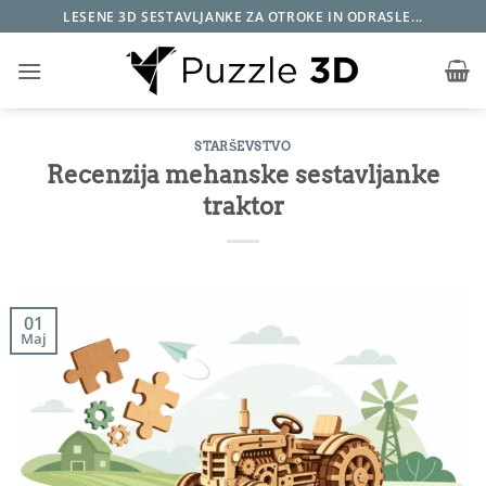
Skoči
LESENE 3D SESTAVLJANKE ZA OTROKE IN ODRASLE...
na
vsebino
STARŠEVSTVO
Recenzija mehanske sestavljanke
traktor
01
Maj