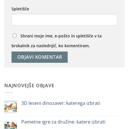
Spletišče
Shrani moje ime, e-pošto in spletišče v ta
brskalnik za naslednjič, ko komentiram.
NAJNOVEJŠE OBJAVE
3D leseni dinozaver: katerega izbrati
Ni
komentarjev
na
Dinosauro
Pametne igre za družine: katere izbrati
3D
in
Ni