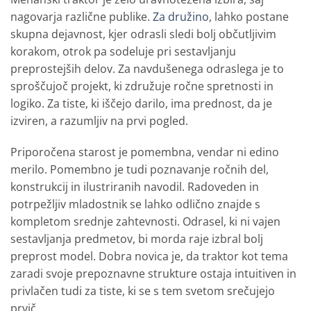
nagovarja različne publike.
Za družino
, lahko postane
skupna dejavnost, kjer odrasli sledi bolj občutljivim
korakom, otrok pa sodeluje pri sestavljanju
preprostejših delov. Za navdušenega odraslega je to
sproščujoč projekt, ki združuje ročne spretnosti in
logiko. Za tiste, ki iščejo darilo, ima prednost, da je
izviren, a razumljiv na prvi pogled.
Priporočena starost je pomembna, vendar ni edino
merilo. Pomembno je tudi poznavanje ročnih del,
konstrukcij in ilustriranih navodil. Radoveden in
potrpežljiv mladostnik se lahko odlično znajde s
kompletom srednje zahtevnosti. Odrasel, ki ni vajen
sestavljanja predmetov, bi morda raje izbral bolj
preprost model. Dobra novica je, da traktor kot tema
zaradi svoje prepoznavne strukture ostaja intuitiven in
privlačen tudi za tiste, ki se s tem svetom srečujejo
prvič.