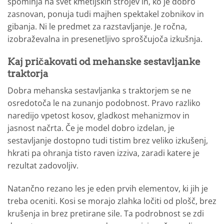
spominja na svet kmetijskih strojev in, ko je dobro
zasnovan, ponuja tudi majhen spektakel zobnikov in
gibanja. Ni le predmet za razstavljanje. Je ročna,
izobraževalna in presenetljivo sproščujoča izkušnja.
Kaj pričakovati od mehanske sestavljanke
traktorja
Dobra mehanska sestavljanka s traktorjem se ne
osredotoča le na zunanjo podobnost. Pravo razliko
naredijo vpetost kosov, gladkost mehanizmov in
jasnost načrta. Če je model dobro izdelan, je
sestavljanje dostopno tudi tistim brez veliko izkušenj,
hkrati pa ohranja tisto raven izziva, zaradi katere je
rezultat zadovoljiv.
Natančno rezano les je eden prvih elementov, ki jih je
treba oceniti. Kosi se morajo zlahka ločiti od plošč, brez
krušenja in brez pretirane sile. Ta podrobnost se zdi