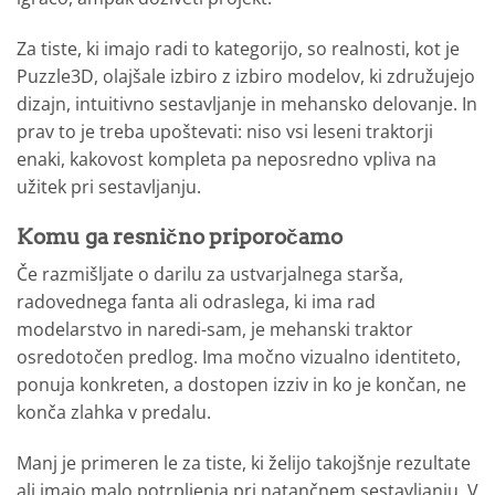
Za tiste, ki imajo radi to kategorijo, so realnosti, kot je
Puzzle3D, olajšale izbiro z izbiro modelov, ki združujejo
dizajn, intuitivno sestavljanje in mehansko delovanje. In
prav to je treba upoštevati: niso vsi leseni traktorji
enaki, kakovost kompleta pa neposredno vpliva na
užitek pri sestavljanju.
Komu ga resnično priporočamo
Če razmišljate o darilu za ustvarjalnega starša,
radovednega fanta ali odraslega, ki ima rad
modelarstvo in naredi-sam, je mehanski traktor
osredotočen predlog. Ima močno vizualno identiteto,
ponuja konkreten, a dostopen izziv in ko je končan, ne
konča zlahka v predalu.
Manj je primeren le za tiste, ki želijo takojšnje rezultate
ali imajo malo potrpljenja pri natančnem sestavljanju. V