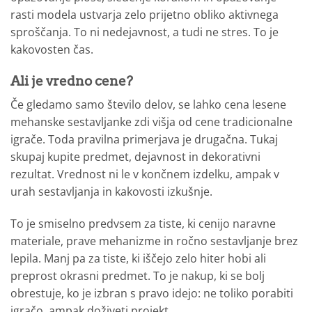
rasti modela ustvarja zelo prijetno obliko aktivnega
sproščanja. To ni nedejavnost, a tudi ne stres. To je
kakovosten čas.
Ali je vredno cene?
Če gledamo samo število delov, se lahko cena lesene
mehanske sestavljanke zdi višja od cene tradicionalne
igrače. Toda pravilna primerjava je drugačna. Tukaj
skupaj kupite predmet, dejavnost in dekorativni
rezultat. Vrednost ni le v končnem izdelku, ampak v
urah sestavljanja in kakovosti izkušnje.
To je smiselno predvsem za tiste, ki cenijo naravne
materiale, prave mehanizme in ročno sestavljanje brez
lepila. Manj pa za tiste, ki iščejo zelo hiter hobi ali
preprost okrasni predmet. To je nakup, ki se bolj
obrestuje, ko je izbran s pravo idejo: ne toliko porabiti
igračo, ampak doživeti projekt.