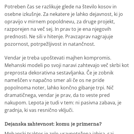
Potreben čas se razlikuje glede na število kosov in
osebne izkušnje. Za nekatere je lahko dejavnost, ki jo
opravijo v mirnem popoldnevu, za druge projekt,
razporejen na več sej. In prav to je ena njegovih
prednosti. Ne sili v hitenje. Pravzaprav nagrajuje
pozornost, potrpežljivost in natančnost.
Vendar je treba upoštevati majhen kompromis.
Mehanski modeli po svoji naravi zahtevajo več skrbi kot
preprosta dekorativna sestavljanka. Če je zobnik
nameščen v napačno smer ali če os ne pride
popolnoma noter, lahko končno gibanje trpi. Nič
dramatičnega, vendar je prav, da to veste pred
nakupom. Lepota je tudi v tem: ni pasivna zabava, je
gradnja, ki vas resnično vključi.
Dejanska zahtevnost: komu je primerna?
Mehanski traktor je zelo uravnotežena izbira, saj