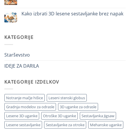
Ni
regalare
komentarjev
a
na
un
Come
Kako izbrati 3D lesene sestavljanke brez napak
bambino
iniziare
di
modellismo
Ni
8
legno
komentarjev
anni
adulto
na
che
Come
ha
scegliere
KATEGORIJE
tutto:
puzzle
idee
3D
originali
legno
e
senza
utili
errori
Starševstvo
IDEJE ZA DARILA
KATEGORIJE IZDELKOV
Notranje mačje hišice
Leseni stenski globus
Gradnja modelov za odrasle
3D uganke za odrasle
Lesene 3D uganke
Otroške 3D uganke
Sestavljanka Jigsaw
Lesene sestavljanke
Sestavljanke za otroke
Mehanske uganke