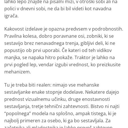
lahko lepo znajde na pisalni mizi, v otroški sobi ali na
polici v dnevni sobi, ne da bi bil videti kot navadna
igrača.
Kakovost izdelave je opazna predvsem v podrobnostih.
Pravilna kolesa, dobro poravnane osi, zobniki, ki se
sestavijo brez nenavadnega trenja, gibljivi deli, ki ne
popustijo ob prvi uporabi. Če kateri od teh vidikov
manjka, se napaka hitro pokaže. Traktor je lahko na
prvi pogled lep, vendar izgubi vrednost, ko preizkusite
mehanizem.
Tu je treba biti realen: nimajo vse mehanske
sestavljanke enake stopnje dodelave. Nekatere dajejo
prednost vizualnemu učinku, druge enostavnosti
sestavljanja, tretje tehnični zahtevnosti. Bistvo ni najti
“popolnega” modela na splošno, ampak tistega, ki je
najbolj primeren za osebo, ki ga bo sestavljala. Za
začetnika ali mladostnika je lahko preveč zahteven