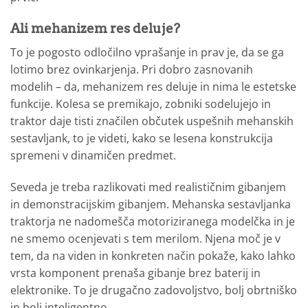
Ali mehanizem res deluje?
To je pogosto odločilno vprašanje in prav je, da se ga
lotimo brez ovinkarjenja. Pri dobro zasnovanih
modelih – da, mehanizem res deluje in nima le estetske
funkcije. Kolesa se premikajo, zobniki sodelujejo in
traktor daje tisti značilen občutek uspešnih mehanskih
sestavljank, to je videti, kako se lesena konstrukcija
spremeni v dinamičen predmet.
Seveda je treba razlikovati med realističnim gibanjem
in demonstracijskim gibanjem. Mehanska sestavljanka
traktorja ne nadomešča motoriziranega modelčka in je
ne smemo ocenjevati s tem merilom. Njena moč je v
tem, da na viden in konkreten način pokaže, kako lahko
vrsta komponent prenaša gibanje brez baterij in
elektronike. To je drugačno zadovoljstvo, bolj obrtniško
in bolj inteligentno.