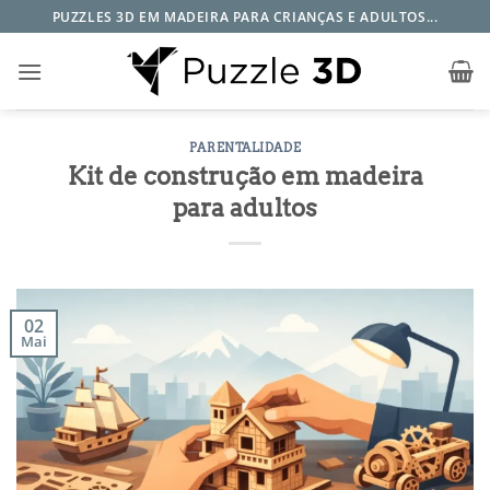
Skip
PUZZLES 3D EM MADEIRA PARA CRIANÇAS E ADULTOS...
to
content
PARENTALIDADE
Kit de construção em madeira
para adultos
02
Mai