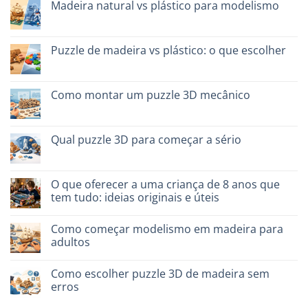
scegliere
Madeira natural vs plástico para modelismo
em
Migliori
Sem
kit
comentários
costruzione
em
senza
Legno
Puzzle de madeira vs plástico: o que escolher
colla:
naturale
quali
vs
Sem
scegliere
plastica
comentários
modellismo
em
Puzzle
Como montar um puzzle 3D mecânico
legno
vs
Sem
plastica:
comentários
cosa
em
scegliere
Come
Qual puzzle 3D para começar a sério
assemblare
un
Sem
puzzle
comentários
3D
em
meccanico
Quale
O que oferecer a uma criança de 8 anos que
puzzle
tem tudo: ideias originais e úteis
3D
per
Sem
iniziare
comentários
davvero
Como começar modelismo em madeira para
em
Cosa
adultos
regalare
a
Sem
un
comentários
Como escolher puzzle 3D de madeira sem
bambino
em
di
Come
erros
8
iniziare
anni
modellismo
Sem