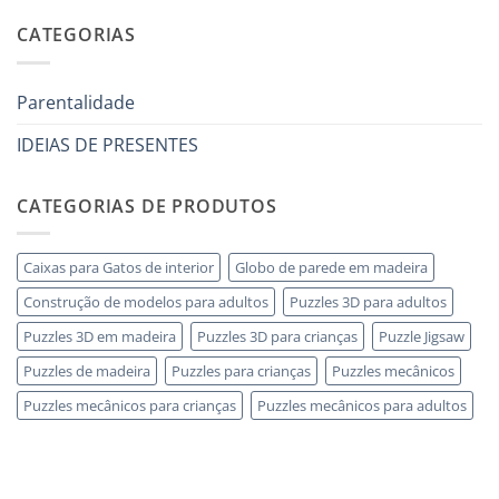
che
legno
comentários
ha
adulto
em
CATEGORIAS
tutto:
Come
idee
scegliere
originali
puzzle
e
3D
utili
legno
Parentalidade
senza
errori
IDEIAS DE PRESENTES
CATEGORIAS DE PRODUTOS
Caixas para Gatos de interior
Globo de parede em madeira
Construção de modelos para adultos
Puzzles 3D para adultos
Puzzles 3D em madeira
Puzzles 3D para crianças
Puzzle Jigsaw
Puzzles de madeira
Puzzles para crianças
Puzzles mecânicos
Puzzles mecânicos para crianças
Puzzles mecânicos para adultos