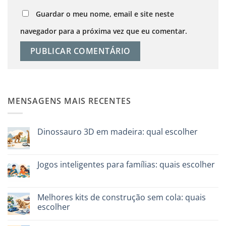
Guardar o meu nome, email e site neste
navegador para a próxima vez que eu comentar.
MENSAGENS MAIS RECENTES
Dinossauro 3D em madeira: qual escolher
Sem
comentários
em
Dinosauro
Jogos inteligentes para famílias: quais escolher
3D
in
Sem
legno:
comentários
quale
em
scegliere
Giochi
Melhores kits de construção sem cola: quais
intelligenti
escolher
per
famiglie:
Sem
quali
comentários