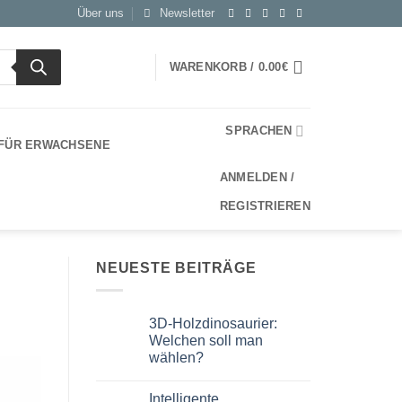
Über uns
Newsletter
WARENKORB /
0.00
€
SPRACHEN
 FÜR ERWACHSENE
ANMELDEN /
REGISTRIEREN
NEUESTE BEITRÄGE
3D-Holzdinosaurier:
Welchen soll man
wählen?
Keine
Kommentare
Intelligente
zu