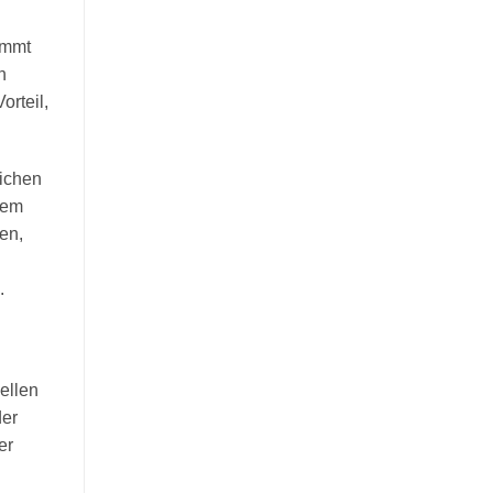
immt
n
orteil,
lichen
nem
en,
.
ellen
der
er