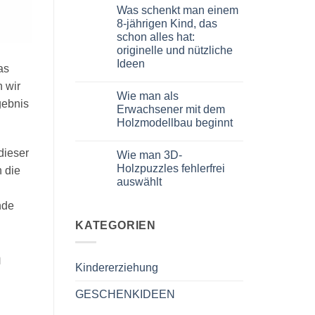
puzzle
Kommentare
Was schenkt man einem
3D
zu
meccanico
Quale
8-jährigen Kind, das
puzzle
schon alles hat:
3D
per
originelle und nützliche
iniziare
Ideen
davvero
as
Keine
 wir
Kommentare
Wie man als
zu
gebnis
Cosa
Erwachsener mit dem
regalare
Holzmodellbau beginnt
a
un
Keine
bambino
Kommentare
di
dieser
Wie man 3D-
zu
8
Come
Holzpuzzles fehlerfrei
anni
n die
iniziare
che
auswählt
modellismo
ha
legno
tutto:
Keine
adulto
nde
idee
Kommentare
zu
originali
Come
KATEGORIEN
e
scegliere
utili
puzzle
3D
n
legno
Kindererziehung
senza
errori
GESCHENKIDEEN