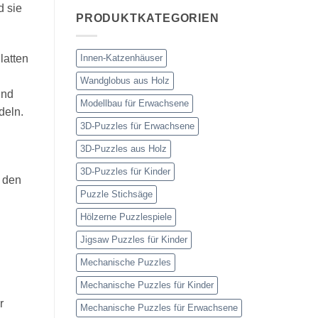
d sie
PRODUKTKATEGORIEN
Innen-Katzenhäuser
latten
Wandglobus aus Holz
und
Modellbau für Erwachsene
deln.
3D-Puzzles für Erwachsene
3D-Puzzles aus Holz
3D-Puzzles für Kinder
r den
Puzzle Stichsäge
Hölzerne Puzzlespiele
Jigsaw Puzzles für Kinder
Mechanische Puzzles
Mechanische Puzzles für Kinder
r
Mechanische Puzzles für Erwachsene