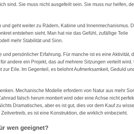
lich sind. Sie muss nicht ausgefeilt sein. Sie muss nur helfen, d
 und geht weiter zu Rädern, Kabine und Innenmechanismus. D
konkret entstehen sieht. Man hat nie das Gefühl, zufällige Teile
ll mehr Stabilität und Sinn.
le und persönlicher Erfahrung. Für manche ist es eine Aktivität, 
ür andere ein Projekt, das auf mehrere Sitzungen verteilt wird.
ht zur Eile. Im Gegenteil, es belohnt Aufmerksamkeit, Geduld un
enken. Mechanische Modelle erfordern von Natur aus mehr Sor
ahnrad falsch herum montiert wird oder eine Achse nicht perfekt 
ichts Dramatisches, aber es ist gut, dies vor dem Kauf zu wiss
eitvertreib, es ist eine Konstruktion, die wirklich einbezieht.
Für wen geeignet?