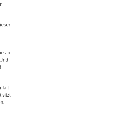
en
ieser
die an
 Und
d
gfalt
sitzt,
en.