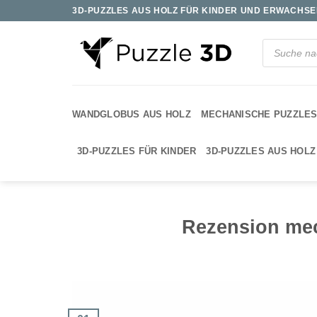
Zum
3D-PUZZLES AUS HOLZ FÜR KINDER UND ERWACHSEN
Inhalt
springen
Products
search
WANDGLOBUS AUS HOLZ
MECHANISCHE PUZZLE
3D-PUZZLES FÜR KINDER
3D-PUZZLES AUS HOLZ
Rezension mec