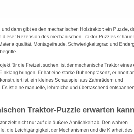
 und dann gibt es den mechanischen Holztraktor: ein Puzzle, d
 In dieser Rezension des mechanischen Traktor-Puzzles schauen
 Materialqualität, Montagefreude, Schwierigkeitsgrad und Ender
egriffe.
ojekt für die Freizeit suchen, ist der mechanische Traktor eines 
n Einklang bringen. Er hat eine starke Bühnenpräsenz, erinnert a
konstruiert ist, ein kleines Schauspiel aus Zahnrädern und
k. Es ist eine manuelle, lehrreiche und überraschend entspanne
schen Traktor-Puzzle erwarten kan
r zielt nicht nur auf die äußere Ähnlichkeit ab. Den wahren
le, die Leichtgängigkeit der Mechanismen und die Klarheit des