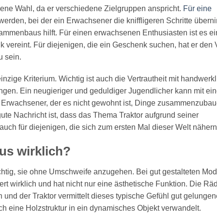
ene Wahl, da er verschiedene Zielgruppen anspricht.
Für eine
werden, bei der ein Erwachsener die kniffligeren Schritte übern
ammenbaus hilft. Für einen erwachsenen Enthusiasten ist es ei
vereint. Für diejenigen, die ein Geschenk suchen, hat er den V
u sein.
einzige Kriterium. Wichtig ist auch die Vertrautheit mit handwerk
ungen. Ein neugieriger und geduldiger Jugendlicher kann mit ei
 Erwachsener, der es nicht gewohnt ist, Dinge zusammenzubau
 gute Nachricht ist, dass das Thema Traktor aufgrund seiner
, auch für diejenigen, die sich zum ersten Mal dieser Welt nähern
us wirklich?
richtig, sie ohne Umschweife anzugehen. Bei gut gestalteten Mod
ert wirklich und hat nicht nur eine ästhetische Funktion. Die Rä
nd der Traktor vermittelt dieses typische Gefühl gut gelungen
h eine Holzstruktur in ein dynamisches Objekt verwandelt.