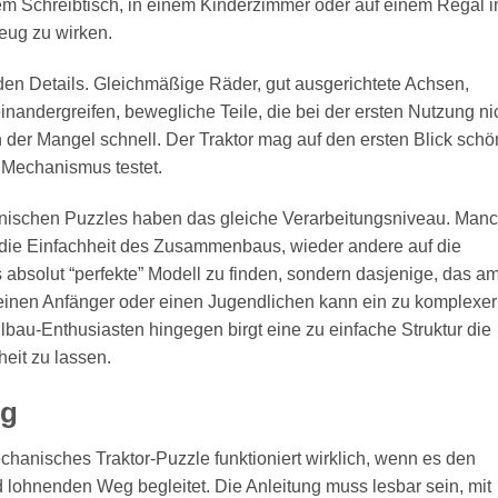
nem Schreibtisch, in einem Kinderzimmer oder auf einem Regal 
eug zu wirken.
n den Details. Gleichmäßige Räder, gut ausgerichtete Achsen,
andergreifen, bewegliche Teile, die bei der ersten Nutzung ni
h der Mangel schnell. Der Traktor mag auf den ersten Blick schö
 Mechanismus testet.
chanischen Puzzles haben das gleiche Verarbeitungsniveau. Man
f die Einfachheit des Zusammenbaus, wieder andere auf die
 absolut “perfekte” Modell zu finden, sondern dasjenige, das a
 einen Anfänger oder einen Jugendlichen kann ein zu komplexer
au-Enthusiasten hingegen birgt eine zu einfache Struktur die
eit zu lassen.
ng
chanisches Traktor-Puzzle funktioniert wirklich, wenn es den
 lohnenden Weg begleitet. Die Anleitung muss lesbar sein, mit