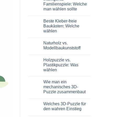
Dinosauro
Familienspiele: Welche
3D
man wählen sollte
in
legno:
Keine
quale
Kommentare
scegliere
Beste Kleber-freie
zu
Giochi
Baukästen: Welche
intelligenti
wählen
per
famiglie:
Keine
quali
Kommentare
scegliere
Naturholz vs.
zu
Migliori
Modellbaukunststoff
kit
costruzione
Keine
senza
Kommentare
Holzpuzzle vs.
colla:
zu
quali
Legno
Plastikpuzzle: Was
scegliere
naturale
wählen
vs
plastica
Keine
modellismo
Kommentare
Wie man ein
zu
Puzzle
mechanisches 3D-
legno
Puzzle zusammenbaut
vs
plastica:
Keine
cosa
Kommentare
scegliere
Welches 3D-Puzzle für
zu
Come
den wahren Einstieg
assemblare
un
Keine