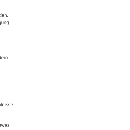
den.
egung
dern
ntnisse
etwas