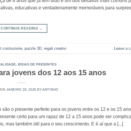
ança de 8 anos que já tem tudo é um dos desafios mais comuns 
criativas, educativas e verdadeiramente memoráveis para surpre
CONTINUE READING
→
it costruzione
,
puzzle 3D
,
regali creativi
Leave a 
TALIDADE
,
IDEIAS DE PRESENTES
ara jovens dos 12 aos 15 anos
 ON
JANEIRO 28, 2025
BY
ANTONIO
ão o presente perfeito para os jovens entre os 12 e os 15 ano
o presente certo para um rapaz de 12 a 15 anos pode ser complic
o, mas também útil para o seu crescimento. E é aí que a [...]