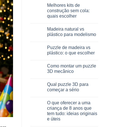
legno:
comentários
Melhores kits de
quale
em
scegliere
Giochi
construção sem cola:
intelligenti
quais escolher
per
famiglie:
Sem
quali
comentários
scegliere
Madeira natural vs
em
Migliori
plástico para modelismo
kit
costruzione
Sem
senza
comentários
Puzzle de madeira vs
colla:
em
quali
Legno
plástico: o que escolher
scegliere
naturale
vs
Sem
plastica
comentários
Como montar um puzzle
modellismo
em
Puzzle
3D mecânico
legno
vs
Sem
plastica:
comentários
Qual puzzle 3D para
cosa
em
scegliere
Come
começar a sério
assemblare
un
Sem
puzzle
comentários
O que oferecer a uma
3D
em
meccanico
Quale
criança de 8 anos que
puzzle
tem tudo: ideias originais
3D
per
e úteis
iniziare
davvero
Sem