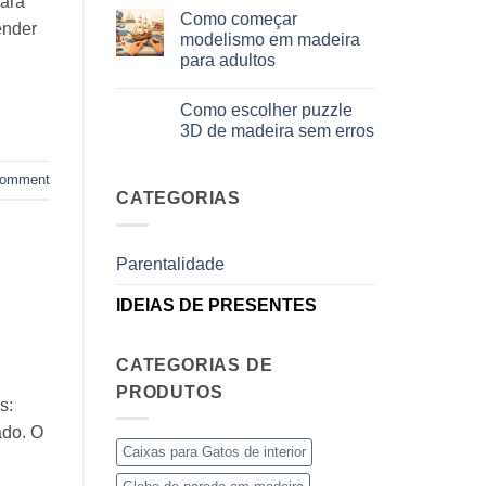
para
comentários
Como começar
em
ender
Cosa
modelismo em madeira
regalare
para adultos
a
un
Sem
bambino
comentários
di
Como escolher puzzle
em
8
Come
3D de madeira sem erros
anni
iniziare
che
modellismo
Sem
ha
legno
comentários
tutto:
comment
adulto
em
idee
Come
CATEGORIAS
originali
scegliere
e
puzzle
utili
3D
legno
Parentalidade
senza
errori
IDEIAS DE PRESENTES
CATEGORIAS DE
PRODUTOS
s:
ado. O
Caixas para Gatos de interior