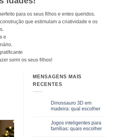
s idades!
rfeito para os seus filhos e entes queridos.
construção que estimulam a criatividade e os
s.
s e
nário.
ratificante
er sorrir os seus filhos!
MENSAGENS MAIS
RECENTES
Dinossauro 3D em
madeira: qual escolher
Sem
comentários
Jogos inteligentes para
em
Dinosauro
famílias: quais escolher
3D
in
Sem