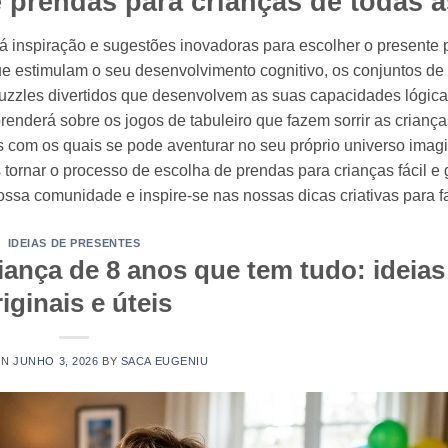
e prendas para crianças de todas a
inspiração e sugestões inovadoras para escolher o presente pe
 estimulam o seu desenvolvimento cognitivo, os conjuntos de 
uzzles divertidos que desenvolvem as suas capacidades lógica
renderá sobre os jogos de tabuleiro que fazem sorrir as criança
s com os quais se pode aventurar no seu próprio universo imagi
ornar o processo de escolha de prendas para crianças fácil e g
ossa comunidade e inspire-se nas nossas dicas criativas para faz
IDEIAS DE PRESENTES
iança de 8 anos que tem tudo: ideias
iginais e úteis
ON
JUNHO 3, 2026
BY
SACA EUGENIU