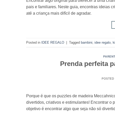
Encontrar algo original para oferecer a uma cri
pais e familiares. Neste guia, encontras ideias 
até a criança mais difícil de agradar.
Posted in
IDEE REGALO
|
Tagged
bambini
,
idee regalo
,
k
PAREN
Prenda perfeita p
POSTED
Porque é que os puzzles de madeira Meccahnico s
divertidos, criativos e estimulantes! Encontrar 
objetivo é encontrar algo que seja não só divertid