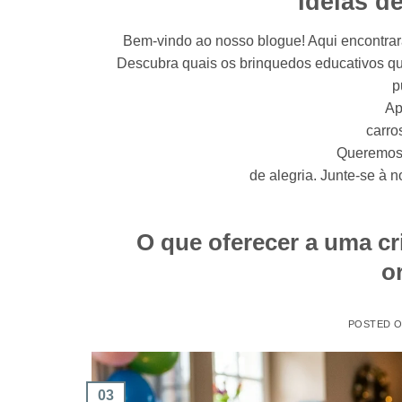
Ideias d
Bem-vindo ao nosso blogue! Aqui encontrará 
Descubra quais os brinquedos educativos que
p
Ap
carro
Queremos t
de alegria. Junte-se à n
O que oferecer a uma cr
or
POSTED 
03