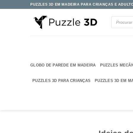
Skip
PUZZLES 3D EM MADEIRA PARA CRIANÇAS E ADULTOS
to
content
Products
search
GLOBO DE PAREDE EM MADEIRA
PUZZLES MECÂ
PUZZLES 3D PARA CRIANÇAS
PUZZLES 3D EM M