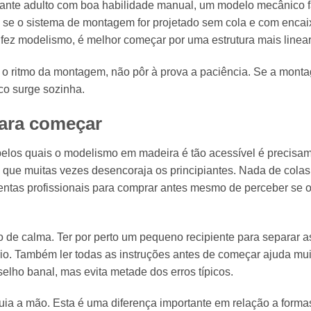
iante adulto com boa habilidade manual, um modelo mecânico f
 se o sistema de montagem for projetado sem cola e com encai
fez modelismo, é melhor começar por uma estrutura mais linear
nar o ritmo da montagem, não pôr à prova a paciência. Se a mon
co surge sozinha.
para começar
elos quais o modelismo em madeira é tão acessível é precisa
a que muitas vezes desencoraja os principiantes. Nada de colas
amentas profissionais para comprar antes mesmo de perceber se 
o de calma. Ter por perto um pequeno recipiente para separar a
ório. Também ler todas as instruções antes de começar ajuda mui
lho banal, mas evita metade dos erros típicos.
guia a mão. Esta é uma diferença importante em relação a forma