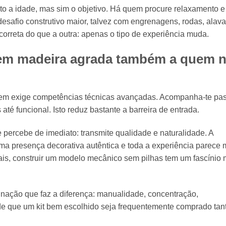
tanto a idade, mas sim o objetivo. Há quem procure relaxamento e
esafio construtivo maior, talvez com engrenagens, rodas, alav
rreta do que a outra: apenas o tipo de experiência muda.
em madeira agrada também a quem 
o nem exige competências técnicas avançadas. Acompanha-te pa
 até funcional. Isto reduz bastante a barreira de entrada.
percebe de imediato: transmite qualidade e naturalidade. A
uma presença decorativa autêntica e toda a experiência parece
ais, construir um modelo mecânico sem pilhas tem um fascínio 
nação que faz a diferença: manualidade, concentração,
nde que um kit bem escolhido seja frequentemente comprado tan