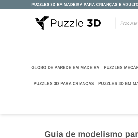
Skip
PUZZLES 3D EM MADEIRA PARA CRIANÇAS E ADULTOS
to
content
Products
search
GLOBO DE PAREDE EM MADEIRA
PUZZLES MECÂ
PUZZLES 3D PARA CRIANÇAS
PUZZLES 3D EM M
Guia de modelismo par