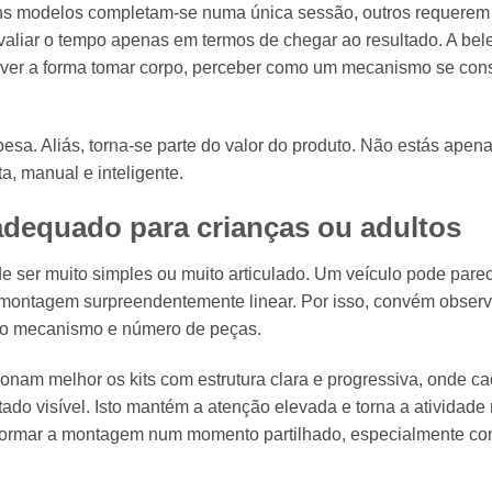
ns modelos completam-se numa única sessão, outros requerem
valiar o tempo apenas em termos de chegar ao resultado. A bel
 ver a forma tomar corpo, perceber como um mecanismo se cons
a. Aliás, torna-se parte do valor do produto. Não estás apena
, manual e inteligente.
adequado para crianças ou adultos
e ser muito simples ou muito articulado. Um veículo pode pare
 montagem surpreendentemente linear. Por isso, convém observa
do mecanismo e número de peças.
cionam melhor os kits com estrutura clara e progressiva, onde c
do visível. Isto mantém a atenção elevada e torna a atividade
nsformar a montagem num momento partilhado, especialmente c