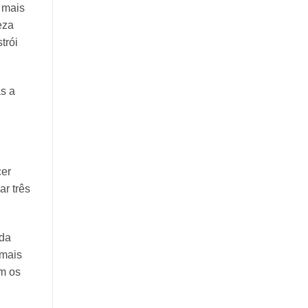
 mais
eza
trói
s a
cer
r três
ada
 mais
om os