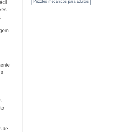
Puzzles mecânicos para adultos
ácil
xes
.
tagem
mente
 a
o
s
to
s de