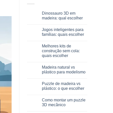
Dinossauro 3D em
madeira: qual escolher
Sem
comentários
Jogos inteligentes para
em
Dinosauro
famílias: quais escolher
3D
in
Sem
legno:
comentários
Melhores kits de
quale
em
scegliere
Giochi
construção sem cola:
intelligenti
quais escolher
per
famiglie:
Sem
quali
comentários
scegliere
Madeira natural vs
em
Migliori
plástico para modelismo
kit
costruzione
Sem
senza
comentários
Puzzle de madeira vs
colla:
em
quali
Legno
plástico: o que escolher
scegliere
naturale
vs
Sem
plastica
comentários
Como montar um puzzle
modellismo
em
Puzzle
3D mecânico
legno
vs
Sem
plastica: