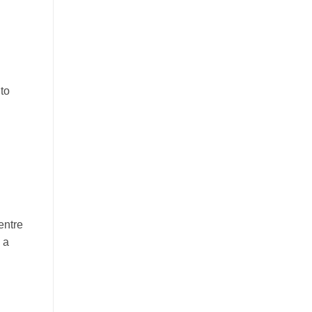
to
entre
 a