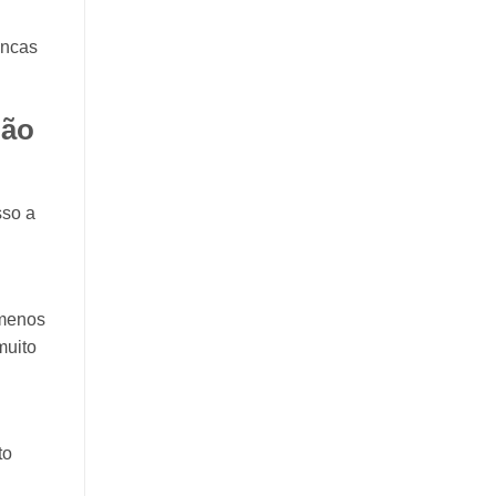
ancas
não
sso a
 menos
muito
to