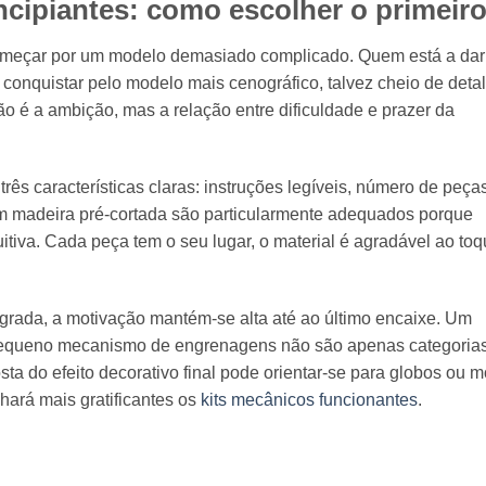
cipiantes: como escolher o primeiro
omeçar por um modelo demasiado complicado. Quem está a dar
 conquistar pelo modelo mais cenográfico, talvez cheio de deta
 é a ambição, mas a relação entre dificuldade e prazer da
ês características claras: instruções legíveis, número de peça
 madeira pré-cortada são particularmente adequados porque
itiva. Cada peça tem o seu lugar, o material é agradável ao toq
rada, a motivação mantém-se alta até ao último encaixe. Um
 pequeno mecanismo de engrenagens não são apenas categorias
ta do efeito decorativo final pode orientar-se para globos ou 
ará mais gratificantes os
kits mecânicos funcionantes
.