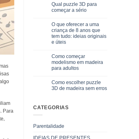
comentários
Qual puzzle 3D para
cosa
em
scegliere
Come
começar a sério
assemblare
un
Sem
puzzle
comentários
O que oferecer a uma
3D
em
meccanico
Quale
criança de 8 anos que
puzzle
tem tudo: ideias originais
3D
per
e úteis
iniziare
davvero
Sem
comentários
Como começar
em
Cosa
modelismo em madeira
regalare
 mas
para adultos
a
un
isas
Sem
bambino
comentários
di
 algo
Como escolher puzzle
em
8
Come
3D de madeira sem erros
anni
iniziare
che
modellismo
Sem
ha
legno
comentários
tutto:
adulto
em
iliam
idee
Come
CATEGORIAS
originali
s. Para
scegliere
e
puzzle
utili
te,
3D
legno
Parentalidade
senza
errori
IDEIAS DE PRESENTES