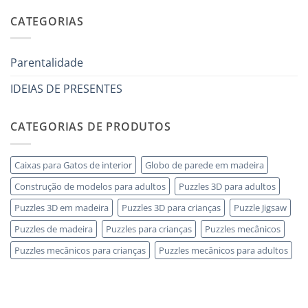
che
legno
comentários
ha
adulto
em
CATEGORIAS
tutto:
Come
idee
scegliere
originali
puzzle
e
3D
utili
legno
Parentalidade
senza
errori
IDEIAS DE PRESENTES
CATEGORIAS DE PRODUTOS
Caixas para Gatos de interior
Globo de parede em madeira
Construção de modelos para adultos
Puzzles 3D para adultos
Puzzles 3D em madeira
Puzzles 3D para crianças
Puzzle Jigsaw
Puzzles de madeira
Puzzles para crianças
Puzzles mecânicos
Puzzles mecânicos para crianças
Puzzles mecânicos para adultos