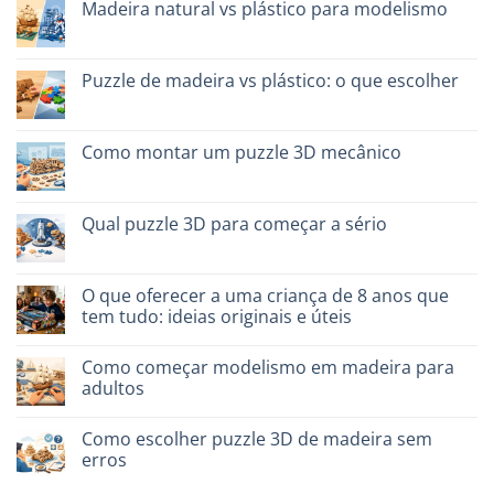
scegliere
Madeira natural vs plástico para modelismo
em
Migliori
Sem
kit
comentários
costruzione
em
senza
Legno
Puzzle de madeira vs plástico: o que escolher
colla:
naturale
quali
vs
Sem
scegliere
plastica
comentários
modellismo
em
Puzzle
Como montar um puzzle 3D mecânico
legno
vs
Sem
plastica:
comentários
cosa
em
scegliere
Come
Qual puzzle 3D para começar a sério
assemblare
un
Sem
puzzle
comentários
3D
em
meccanico
Quale
O que oferecer a uma criança de 8 anos que
puzzle
tem tudo: ideias originais e úteis
3D
per
Sem
iniziare
comentários
davvero
Como começar modelismo em madeira para
em
Cosa
adultos
regalare
a
Sem
un
comentários
Como escolher puzzle 3D de madeira sem
bambino
em
di
Come
erros
8
iniziare
anni
modellismo
Sem