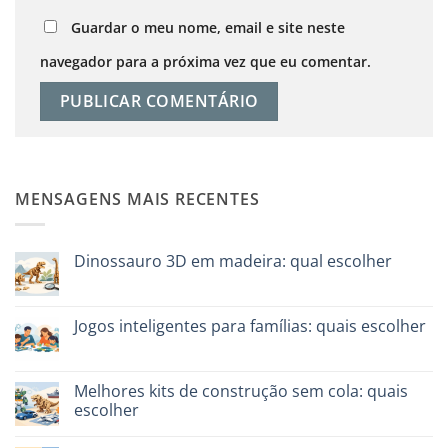
Guardar o meu nome, email e site neste
navegador para a próxima vez que eu comentar.
MENSAGENS MAIS RECENTES
Dinossauro 3D em madeira: qual escolher
Sem
comentários
em
Dinosauro
Jogos inteligentes para famílias: quais escolher
3D
in
Sem
legno:
comentários
quale
em
scegliere
Giochi
Melhores kits de construção sem cola: quais
intelligenti
escolher
per
famiglie:
Sem
quali
comentários