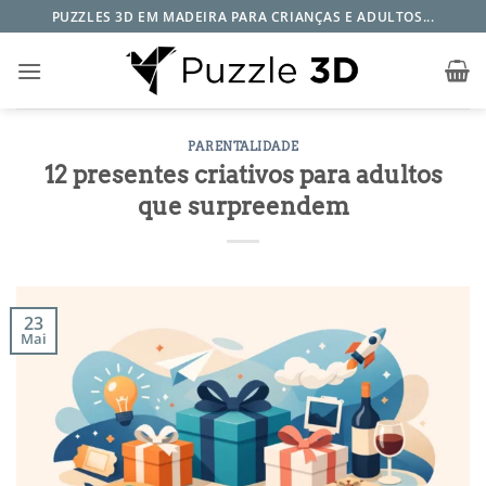
Skip
PUZZLES 3D EM MADEIRA PARA CRIANÇAS E ADULTOS...
to
content
PARENTALIDADE
12 presentes criativos para adultos
que surpreendem
23
Mai