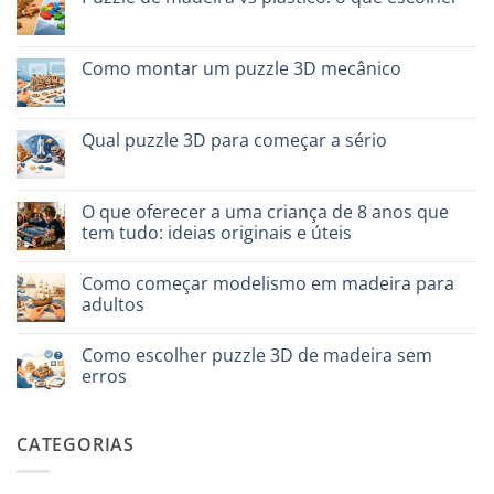
naturale
quali
vs
Sem
scegliere
plastica
comentários
modellismo
em
Puzzle
Como montar um puzzle 3D mecânico
legno
vs
Sem
plastica:
comentários
cosa
em
scegliere
Come
Qual puzzle 3D para começar a sério
assemblare
un
Sem
puzzle
comentários
3D
em
meccanico
Quale
O que oferecer a uma criança de 8 anos que
puzzle
tem tudo: ideias originais e úteis
3D
per
Sem
iniziare
comentários
davvero
Como começar modelismo em madeira para
em
Cosa
adultos
regalare
a
Sem
un
comentários
Como escolher puzzle 3D de madeira sem
bambino
em
di
Come
erros
8
iniziare
anni
modellismo
Sem
che
legno
comentários
ha
adulto
em
CATEGORIAS
tutto:
Come
idee
scegliere
originali
puzzle
e
3D