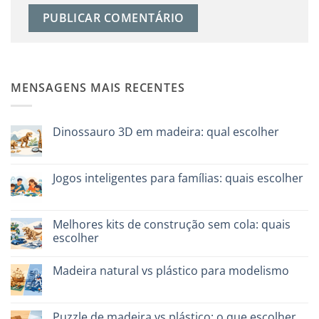
MENSAGENS MAIS RECENTES
Dinossauro 3D em madeira: qual escolher
Sem
comentários
em
Dinosauro
Jogos inteligentes para famílias: quais escolher
3D
in
Sem
legno:
comentários
quale
em
scegliere
Giochi
Melhores kits de construção sem cola: quais
intelligenti
escolher
per
famiglie:
Sem
quali
comentários
scegliere
Madeira natural vs plástico para modelismo
em
Migliori
Sem
kit
comentários
costruzione
em
senza
Legno
Puzzle de madeira vs plástico: o que escolher
colla: