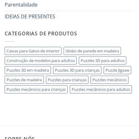
utili
legno
Parentalidade
senza
errori
IDEIAS DE PRESENTES
CATEGORIAS DE PRODUTOS
Caixas para Gatos de interior
Globo de parede em madeira
Construção de modelos para adultos
Puzzles 3D para adultos
Puzzles 3D em madeira
Puzzles 3D para crianças
Puzzle Jigsaw
Puzzles de madeira
Puzzles para crianças
Puzzles mecânicos
Puzzles mecânicos para crianças
Puzzles mecânicos para adultos
SOBRE NÓS