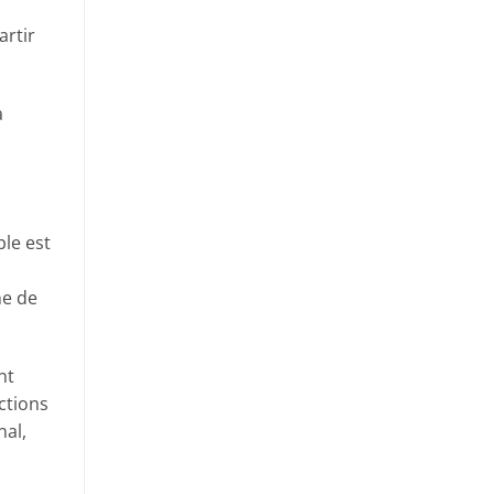
artir
à
ble est
me de
nt
uctions
nal,