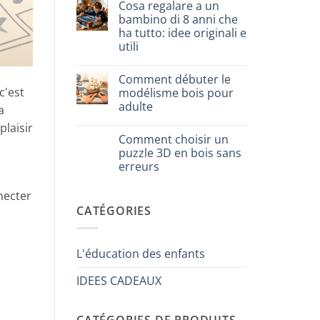
Cosa regalare a un
3D
sur
meccanico
Quale
bambino di 8 anni che
puzzle
ha tutto: idee originali e
3D
per
utili
iniziare
davvero
Aucun
commentaire
Comment débuter le
sur
Cosa
c'est
modélisme bois pour
regalare
adulte
a
a
un
Aucun
plaisir
bambino
commentaire
di
Comment choisir un
sur
8
Come
puzzle 3D en bois sans
anni
iniziare
che
erreurs
modellismo
ha
legno
tutto:
Aucun
adulto
idee
commentaire
necter
sur
originali
CATÉGORIES
Come
e
scegliere
utili
puzzle
3D
legno
L'éducation des enfants
senza
errori
IDEES CADEAUX