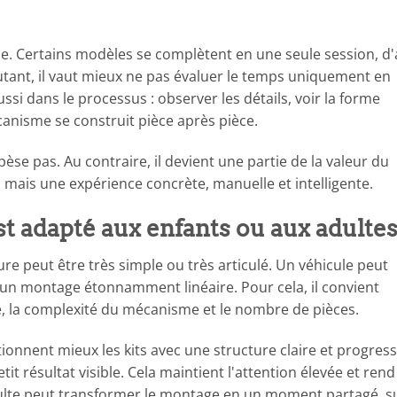
ne. Certains modèles se complètent en une seule session, d
tant, il vaut mieux ne pas évaluer le temps uniquement en
ssi dans le processus : observer les détails, voir la forme
isme se construit pièce après pièce.
se pas. Au contraire, il devient une partie de la valeur du
 mais une expérience concrète, manuelle et intelligente.
st adapté aux enfants ou aux adulte
aure peut être très simple ou très articulé. Un véhicule peut
 un montage étonnamment linéaire. Pour cela, il convient
, la complexité du mécanisme et le nombre de pièces.
tionnent mieux les kits avec une structure claire et progress
résultat visible. Cela maintient l'attention élevée et rend
 adulte peut transformer le montage en un moment partagé, s