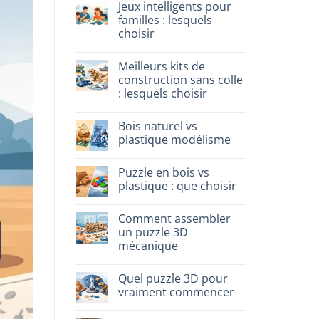
Jeux intelligents pour
sur
Dinosauro
familles : lesquels
3D
choisir
in
legno:
Aucun
quale
commentaire
scegliere
Meilleurs kits de
sur
Giochi
construction sans colle
intelligenti
: lesquels choisir
per
famiglie:
Aucun
quali
commentaire
scegliere
Bois naturel vs
sur
Migliori
plastique modélisme
kit
costruzione
Aucun
senza
commentaire
Puzzle en bois vs
colla:
sur
quali
Legno
plastique : que choisir
scegliere
naturale
vs
Aucun
plastica
commentaire
Comment assembler
modellismo
sur
Puzzle
un puzzle 3D
legno
mécanique
vs
plastica:
Aucun
cosa
commentaire
scegliere
Quel puzzle 3D pour
sur
Come
vraiment commencer
assemblare
un
Aucun
puzzle
commentaire