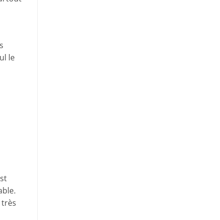
s
ul le
st
able.
 très