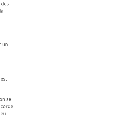
à des
la
r un
'est
ion se
accorde
ieu