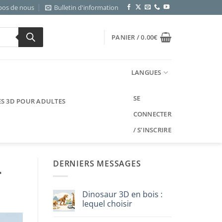
pos de nous
Bulletin d'information
PANIER /
0.00
€
LANGUES
SE
ES 3D POUR ADULTES
CONNECTER
/ S’INSCRIRE
DERNIERS MESSAGES
r
Dinosaur 3D en bois :
lequel choisir
Aucun
commentaire