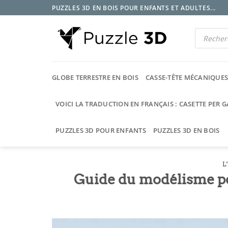
Passer
PUZZLES 3D EN BOIS POUR ENFANTS ET ADULTES...
au
contenu
Recherche
de
produits
GLOBE TERRESTRE EN BOIS
CASSE-TÊTE MÉCANIQUE
VOICI LA TRADUCTION EN FRANÇAIS : CASETTE PER 
PUZZLES 3D POUR ENFANTS
PUZZLES 3D EN BOIS
L
Guide du modélisme p