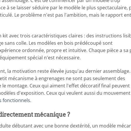
 un assemblage. C'est de commencer par un modèle trop
 à se laisser séduire par le modèle le plus spectaculaire, 
iculé. Le problème n'est pas l'ambition, mais le rapport ent
it avec trois caractéristiques claires : des instructions lisib
e sans colle. Les modèles en bois prédécoupé sont
xpérience ordonnée, propre et intuitive. Chaque pièce a sa 
équipement spécial n'est nécessaire.
ent, la motivation reste élevée jusqu'au dernier assemblage
 petit mécanisme à engrenages ne sont pas seulement des
e le montage. Ceux qui aiment l'effet décoratif final peuvent
 modèles d'exposition. Ceux qui veulent aussi du mouvement
s fonctionnels
.
 directement mécanique ?
 adulte débutant avec une bonne dextérité, un modèle méca