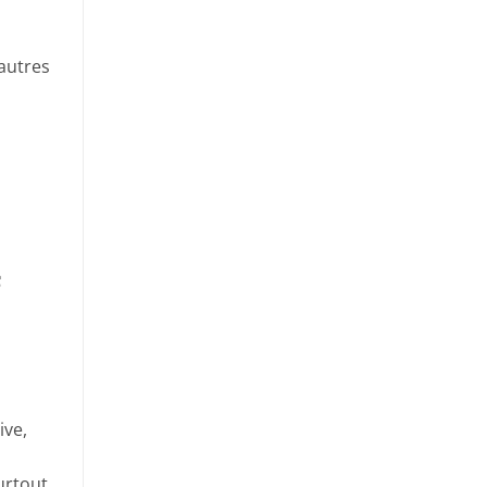
'autres
s
ive,
urtout