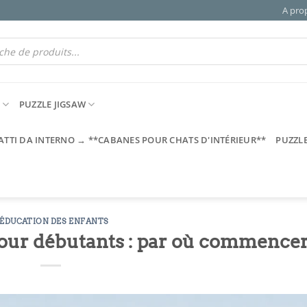
A pro
S
PUZZLE JIGSAW
GATTI DA INTERNO → **CABANES POUR CHATS D'INTÉRIEUR**
PUZZL
'ÉDUCATION DES ENFANTS
our débutants : par où commence