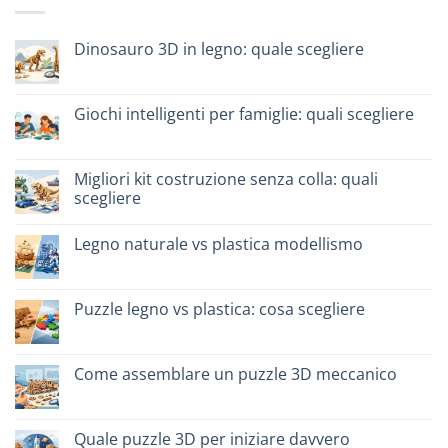
Dinosauro 3D in legno: quale scegliere
Nessun
commento
su
Dinosauro
Giochi intelligenti per famiglie: quali scegliere
3D
in
Nessun
legno:
commento
quale
su
scegliere
Giochi
Migliori kit costruzione senza colla: quali
intelligenti
scegliere
per
famiglie:
Nessun
quali
commento
scegliere
Legno naturale vs plastica modellismo
su
Migliori
Nessun
kit
commento
costruzione
su
senza
Legno
Puzzle legno vs plastica: cosa scegliere
colla:
naturale
quali
vs
Nessun
scegliere
plastica
commento
modellismo
su
Puzzle
Come assemblare un puzzle 3D meccanico
legno
vs
Nessun
plastica:
commento
cosa
su
scegliere
Come
Quale puzzle 3D per iniziare davvero
assemblare