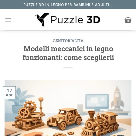
Salta
PUZZLE 3D IN LEGNO PER BAMBINI E ADULTI...
ai
contenuti
GENITORIALITÀ
Modelli meccanici in legno
funzionanti: come sceglierli
17
Apr