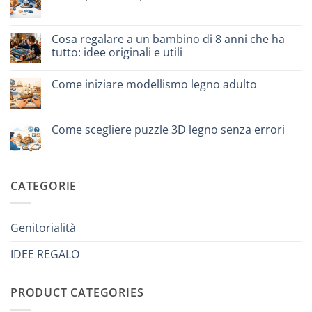
un
Nessun
puzzle
commento
3D
su
meccanico
Quale
Cosa regalare a un bambino di 8 anni che ha
puzzle
tutto: idee originali e utili
3D
per
Nessun
iniziare
commento
davvero
Come iniziare modellismo legno adulto
su
Cosa
Nessun
regalare
commento
a
su
un
Come
Come scegliere puzzle 3D legno senza errori
bambino
iniziare
di
modellismo
Nessun
8
legno
commento
anni
adulto
su
che
Come
ha
scegliere
CATEGORIE
tutto:
puzzle
idee
3D
originali
legno
e
senza
utili
errori
Genitorialità
IDEE REGALO
PRODUCT CATEGORIES