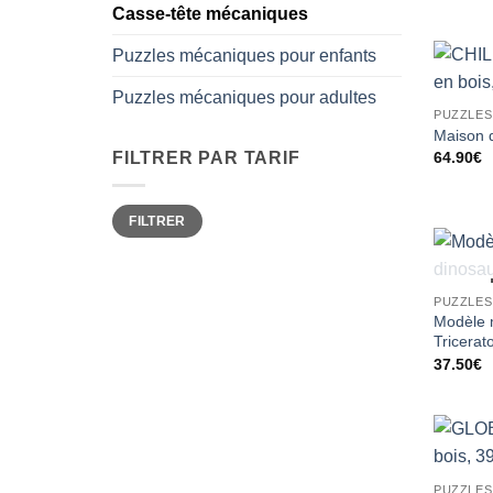
Casse-tête mécaniques
Puzzles mécaniques pour enfants
Puzzles mécaniques pour adultes
PUZZLES
Maison 
64.90
€
FILTRER PAR TARIF
Prix
Prix
FILTRER
min
max
PUZZLES
Modèle 
Tricerat
37.50
€
PUZZLES