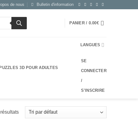
ropos de nous
Bulletin d'information
PANIER /
0.00
€
LANGUES
SE
PUZZLES 3D POUR ADULTES
CONNECTER
/
S’INSCRIRE
résultats