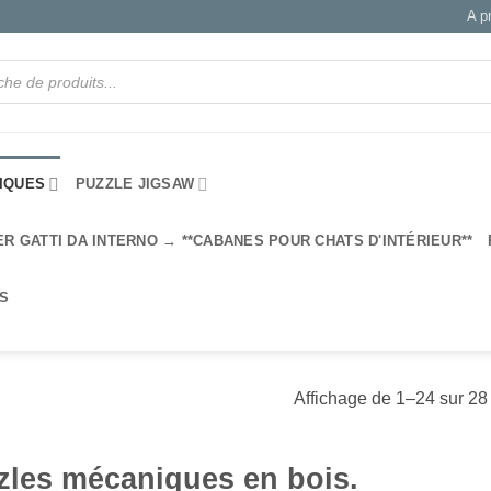
A p
IQUES
PUZZLE JIGSAW
ER GATTI DA INTERNO → **CABANES POUR CHATS D'INTÉRIEUR**
IS
Affichage de 1–24 sur 28 
zles mécaniques en bois.