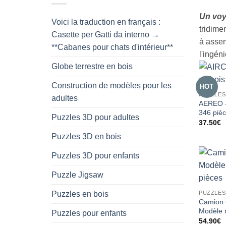
Un voy
Voici la traduction en français :
tridime
Casette per Gatti da interno →
à assem
**Cabanes pour chats d'intérieur**
l'ingén
Globe terrestre en bois
Construction de modèles pour les
HOT
PUZZLES
adultes
AEREO –
346 piè
Puzzles 3D pour adultes
37.50
€
Puzzles 3D en bois
Puzzles 3D pour enfants
Puzzle Jigsaw
PUZZLES
Puzzles en bois
Camion 
Modèle 
Puzzles pour enfants
54.90
€