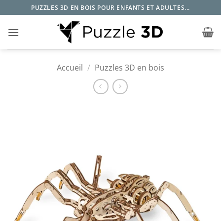
Passer
PUZZLES 3D EN BOIS POUR ENFANTS ET ADULTES...
au
contenu
Accueil
/
Puzzles 3D en bois