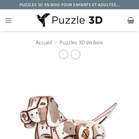
Passer
PUZZLES 3D EN BOIS POUR ENFANTS ET ADULTES...
au
contenu
Accueil
/
Puzzles 3D en bois