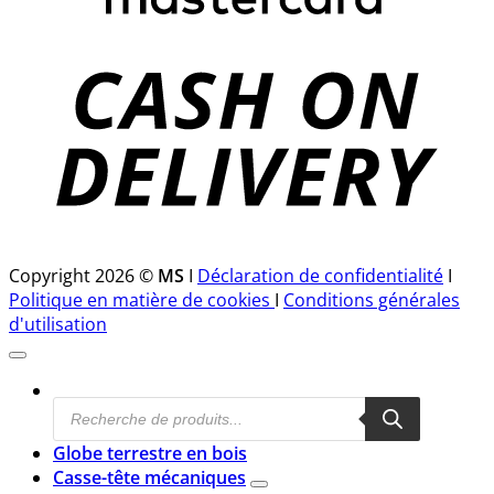
D
Copyright 2026 ©
MS
I
Déclaration de confidentialité
I
Politique en matière de cookies
I
Conditions générales
d'utilisation
Recherche
de
produits
Globe terrestre en bois
Casse-tête mécaniques