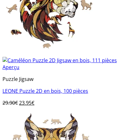
Aperçu
Puzzle Jigsaw
LEONE Puzzle 2D en bois, 100 pièces
Le
Le
29.90
€
23.95
€
prix
prix
initial
actuel
était :
est :
29.90€.
23.95€.