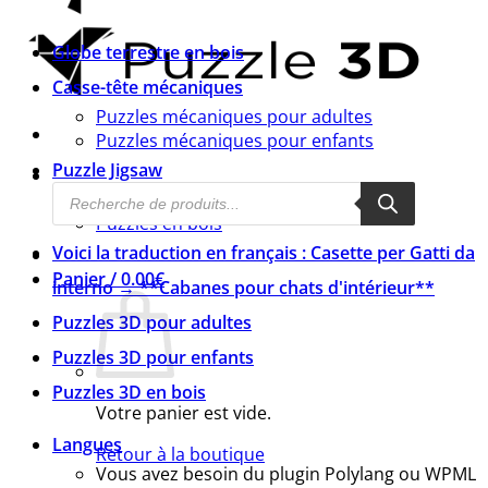
Globe terrestre en bois
Casse-tête mécaniques
Puzzles mécaniques pour adultes
Puzzles mécaniques pour enfants
Puzzle Jigsaw
Recherche
Puzzles pour enfants
de
Puzzles en bois
produits
Voici la traduction en français : Casette per Gatti da
Panier /
0.00
€
interno → **Cabanes pour chats d'intérieur**
Puzzles 3D pour adultes
Puzzles 3D pour enfants
Puzzles 3D en bois
Votre panier est vide.
Langues
Retour à la boutique
Vous avez besoin du plugin Polylang ou WPML