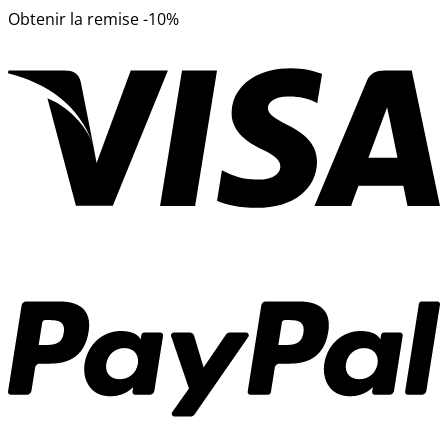
Obtenir la remise -10%
V
P