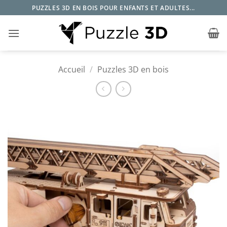
Passer
PUZZLES 3D EN BOIS POUR ENFANTS ET ADULTES...
au
contenu
Accueil
/
Puzzles 3D en bois