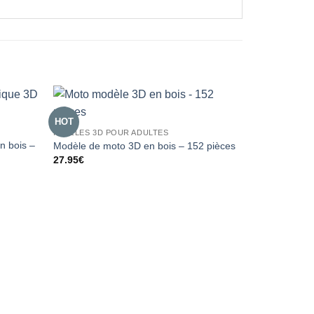
HOT
PUZZLES 3D POUR ADULTES
 bois –
Modèle de moto 3D en bois – 152 pièces
27.95
€
PUZZLES 3D E
Chat Blanc 
pièces