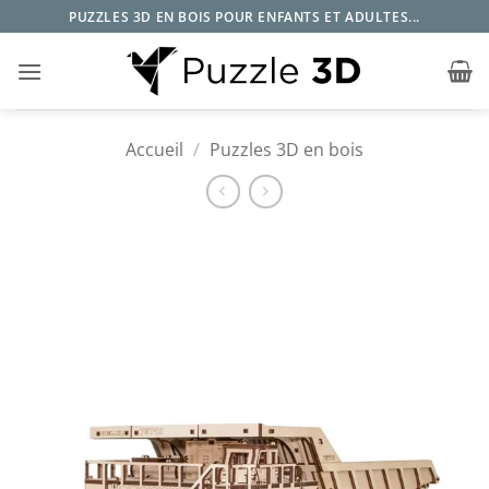
Passer
PUZZLES 3D EN BOIS POUR ENFANTS ET ADULTES...
au
contenu
Accueil
/
Puzzles 3D en bois