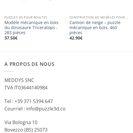
PUZZLES 3D POUR ADULTES
CONSTRUCTION DE MODÈLES POUR LES ADULTES
Modèle mécanique en bois
Camion de neige – puzzle
du dinosaure Triceratops -
mécanique en bois, 460
283 pièces
pièces
37.50
€
42.90
€
A PROPOS DE NOUS
MEDDYS SNC
TVA IT03644140984
Tel : +39 371 5394 647
Courriel : info@puzzle3d.co
Via Bologna 10
Bovezzo (BS) 25073