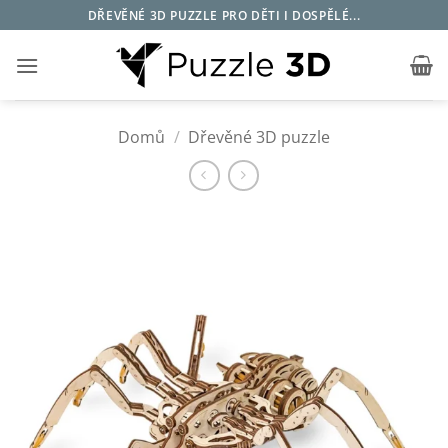
Přeskočit
DŘEVĚNÉ 3D PUZZLE PRO DĚTI I DOSPĚLÉ...
na
obsah
Domů
/
Dřevěné 3D puzzle