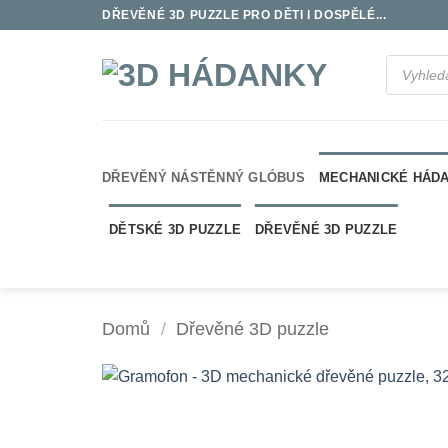
Přeskočit
DŘEVĚNÉ 3D PUZZLE PRO DĚTI I DOSPĚLÉ...
na
obsah
Products
search
DŘEVĚNÝ NÁSTĚNNÝ GLÓBUS
MECHANICKÉ HÁD
DĚTSKÉ 3D PUZZLE
DŘEVĚNÉ 3D PUZZLE
Domů
/
Dřevěné 3D puzzle