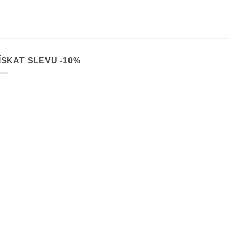
393 dílků
74.90
€
ÍSKAT SLEVU -10%