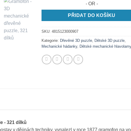
- OR -
PŘIDAT DO KOŠÍKU
SKU:
4815123000907
Kategorie:
Dřevěné 3D puzzle
,
Dětské 3D puzzle
,
Mechanické hádanky
,
Dětské mechanické hlavolam
 - 321 dílků
stav v dějinách techniky, vynalezl v roce 1877 gramofon na vo