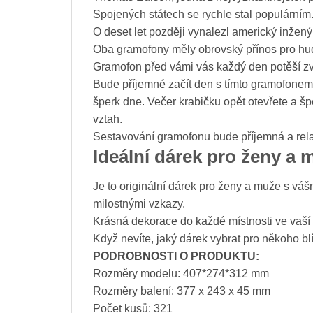
Spojených státech se rychle stal populárním
O deset let později vynalezl americký inže
Oba gramofony měly obrovský přínos pro hu
Gramofon před vámi vás každý den potěší z
Bude příjemné začít den s tímto gramofonem,
šperk dne. Večer krabičku opět otevřete a šp
vztah.
Sestavování gramofonu bude příjemná a relaxa
Ideální dárek pro ženy a 
Je to originální dárek pro ženy a muže s vášn
milostnými vzkazy.
Krásná dekorace do každé místnosti ve vaší
Když nevíte, jaký dárek vybrat pro někoho bl
PODROBNOSTI O PRODUKTU:
Rozměry modelu: 407*274*312 mm
Rozměry balení: 377 x 243 x 45 mm
Počet kusů: 321