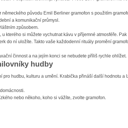
.
nýr německého původu Emil Berliner gramofon s použitím gramo
dební a komunikační průmysl.
vláštním způsobem.
 u kterého si můžete vychutnat kávu v příjemné atmosféře. Pak
erk do ní uložíte. Takto vaše každodenní rituály promění gramof
ční činnost a na jejím konci se nebudete příliš rychle ohlížet.
milovníky hudby
í pro hudbu, kulturu a umění. Krabička přináší další hodnotu a l
 domácnosti.
ízkého nebo někoho, koho si vážíte, zvolte gramofon.