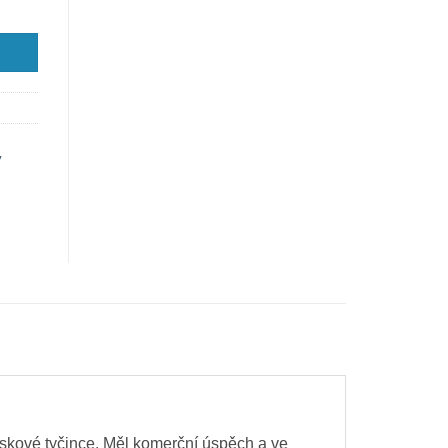
y
skové tyčince. Měl komerční úspěch a ve