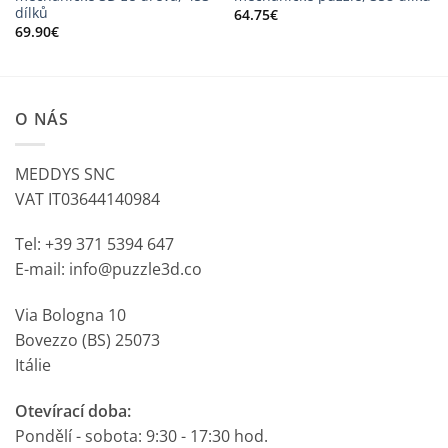
dílků
64.75
€
69.90
€
O NÁS
MEDDYS SNC
VAT IT03644140984
Tel: +39 371 5394 647
E-mail: info@puzzle3d.co
Via Bologna 10
Bovezzo (BS) 25073
Itálie
Otevírací doba:
Pondělí - sobota: 9:30 - 17:30 hod.