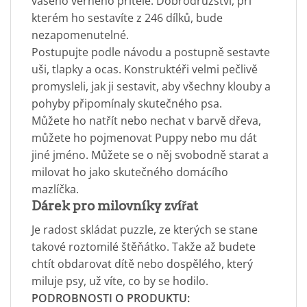
vašeho věrného přítele. Dobrodružství, při
kterém ho sestavíte z 246 dílků, bude
nezapomenutelné.
Postupujte podle návodu a postupně sestavte
uši, tlapky a ocas. Konstruktéři velmi pečlivě
promysleli, jak ji sestavit, aby všechny klouby a
pohyby připomínaly skutečného psa.
Můžete ho natřít nebo nechat v barvě dřeva,
můžete ho pojmenovat Puppy nebo mu dát
jiné jméno. Můžete se o něj svobodně starat a
milovat ho jako skutečného domácího
mazlíčka.
Dárek pro milovníky zvířat
Je radost skládat puzzle, ze kterých se stane
takové roztomilé štěňátko. Takže až budete
chtít obdarovat dítě nebo dospělého, který
miluje psy, už víte, co by se hodilo.
PODROBNOSTI O PRODUKTU: