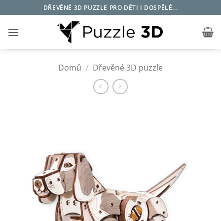
Přeskočit
DŘEVĚNÉ 3D PUZZLE PRO DĚTI I DOSPĚLÉ...
na
obsah
Domů
/
Dřevěné 3D puzzle