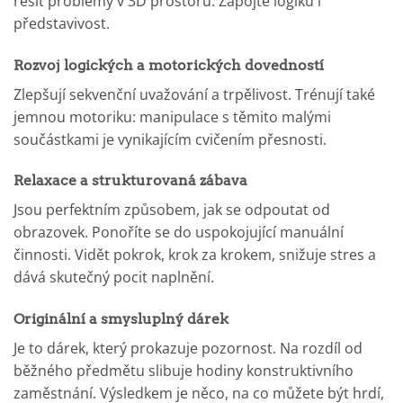
řešit problémy v 3D prostoru. Zapojte logiku i
představivost.
Rozvoj logických a motorických dovedností
Zlepšují sekvenční uvažování a trpělivost. Trénují také
jemnou motoriku: manipulace s těmito malými
součástkami je vynikajícím cvičením přesnosti.
Relaxace a strukturovaná zábava
Jsou perfektním způsobem, jak se odpoutat od
obrazovek. Ponoříte se do uspokojující manuální
činnosti. Vidět pokrok, krok za krokem, snižuje stres a
dává skutečný pocit naplnění.
Originální a smysluplný dárek
Je to dárek, který prokazuje pozornost. Na rozdíl od
běžného předmětu slibuje hodiny konstruktivního
zaměstnání. Výsledkem je něco, na co můžete být hrdí,