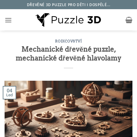
Přeskočit
DŘEVĚNÉ 3D PUZZLE PRO DĚTI I DOSPĚLÉ...
na
obsah
RODIČOVSTVÍ
Mechanické dřevěné puzzle,
mechanické dřevěné hlavolamy
04
Led