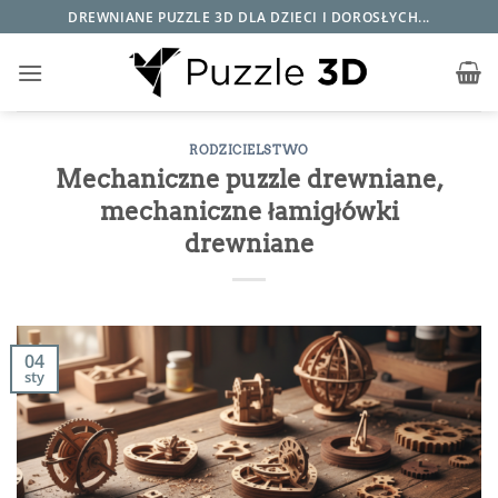
Przewiń
DREWNIANE PUZZLE 3D DLA DZIECI I DOROSŁYCH...
do
zawartości
RODZICIELSTWO
Mechaniczne puzzle drewniane,
mechaniczne łamigłówki
drewniane
04
sty