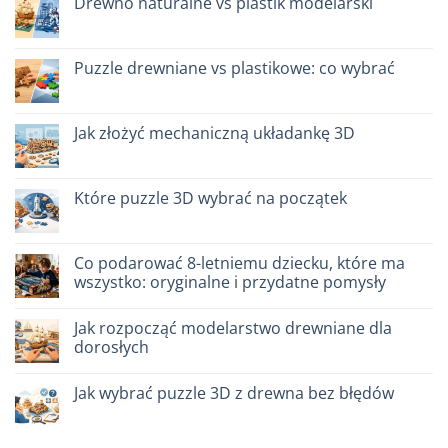
Drewno naturalne vs plastik modelarski
do
Migliori
Brak
kit
komentarzy
costruzione
do
senza
Legno
Puzzle drewniane vs plastikowe: co wybrać
colla:
naturale
quali
vs
Brak
scegliere
plastica
komentarzy
modellismo
do
Puzzle
Jak złożyć mechaniczną układankę 3D
legno
vs
Brak
plastica:
komentarzy
cosa
do
scegliere
Come
Które puzzle 3D wybrać na początek
assemblare
un
Brak
puzzle
komentarzy
3D
do
meccanico
Quale
Co podarować 8-letniemu dziecku, które ma
puzzle
wszystko: oryginalne i przydatne pomysły
3D
per
Brak
iniziare
komentarzy
davvero
Jak rozpocząć modelarstwo drewniane dla
do
Cosa
dorosłych
regalare
a
Brak
un
komentarzy
Jak wybrać puzzle 3D z drewna bez błędów
bambino
do
di
Come
Brak
8
iniziare
komentarzy
anni
modellismo
do
che
legno