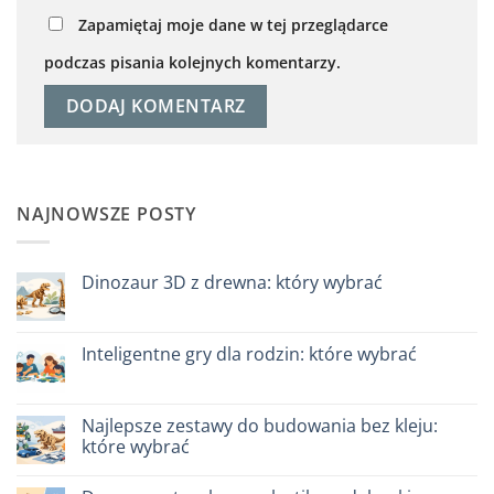
Zapamiętaj moje dane w tej przeglądarce
podczas pisania kolejnych komentarzy.
NAJNOWSZE POSTY
Dinozaur 3D z drewna: który wybrać
Brak
komentarzy
do
Dinosauro
Inteligentne gry dla rodzin: które wybrać
3D
in
Brak
legno:
komentarzy
quale
do
scegliere
Giochi
Najlepsze zestawy do budowania bez kleju:
intelligenti
które wybrać
per
famiglie:
Brak
quali
komentarzy
scegliere