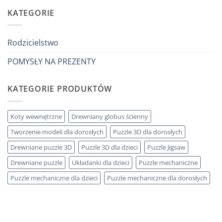
Come
ha
adulto
scegliere
KATEGORIE
tutto:
puzzle
idee
3D
originali
legno
e
senza
utili
errori
Rodzicielstwo
POMYSŁY NA PREZENTY
KATEGORIE PRODUKTÓW
Koty wewnętrzne
Drewniany globus ścienny
Tworzenie modeli dla dorosłych
Puzzle 3D dla dorosłych
Drewniane puzzle 3D
Puzzle 3D dla dzieci
Puzzle Jigsaw
Drewniane puzzle
Układanki dla dzieci
Puzzle mechaniczne
Puzzle mechaniczne dla dzieci
Puzzle mechaniczne dla dorosłych