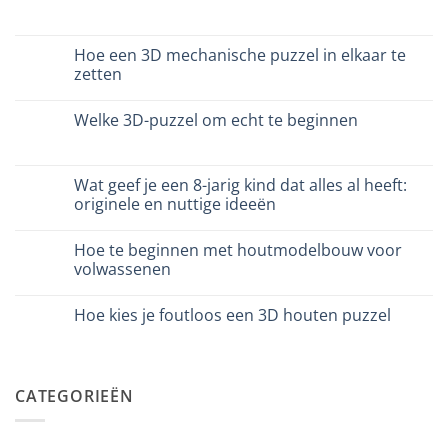
vs
Geen
plastica
reacties
modellismo
op
Puzzle
Hoe een 3D mechanische puzzel in elkaar te
legno
zetten
vs
plastica:
Geen
cosa
reacties
scegliere
Welke 3D-puzzel om echt te beginnen
op
Come
Geen
assemblare
reacties
un
op
puzzle
Quale
Wat geef je een 8-jarig kind dat alles al heeft:
3D
puzzle
meccanico
originele en nuttige ideeën
3D
per
Geen
iniziare
reacties
davvero
Hoe te beginnen met houtmodelbouw voor
op
Cosa
volwassenen
regalare
a
Geen
un
reacties
Hoe kies je foutloos een 3D houten puzzel
bambino
op
di
Come
Geen
8
iniziare
reacties
anni
modellismo
op
che
legno
Come
ha
adulto
scegliere
CATEGORIEËN
tutto:
puzzle
idee
3D
originali
legno
e
senza
utili