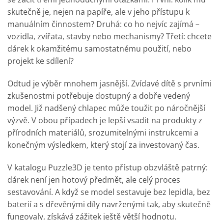
skutečně je, nejen na papíře, ale v jeho přístupu k
manuálním činnostem? Druhá: co ho nejvíc zajímá –
vozidla, zvířata, stavby nebo mechanismy? Třetí: chcete
dárek k okamžitému samostatnému použití, nebo
projekt ke sdílení?
Odtud je výběr mnohem jasnější. Zvídavé dítě s prvními
zkušenostmi potřebuje dostupný a dobře vedený
model. Již nadšený chlapec může toužit po náročnější
výzvě. V obou případech je lepší vsadit na produkty z
přírodních materiálů, srozumitelnými instrukcemi a
konečným výsledkem, který stojí za investovaný čas.
V katalogu Puzzle3D je tento přístup obzvláště patrný:
dárek není jen hotový předmět, ale celý proces
sestavování. A když se model sestavuje bez lepidla, bez
baterií a s dřevěnými díly navrženými tak, aby skutečně
fungovaly, získává zážitek ještě větší hodnotu.