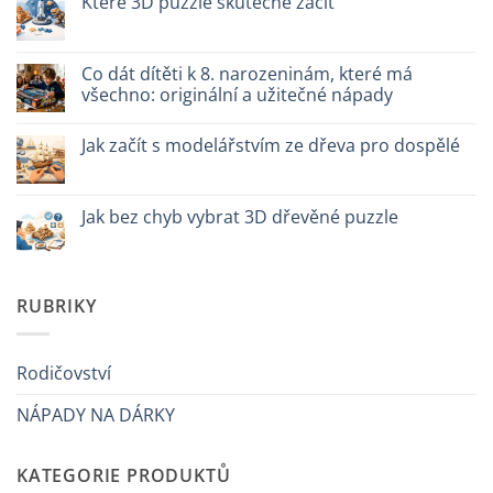
Které 3D puzzle skutečně začít
plastica:
s
cosa
názvem
Žádné
scegliere
Come
komentáře
assemblare
u
un
textu
Co dát dítěti k 8. narozeninám, které má
puzzle
s
všechno: originální a užitečné nápady
3D
názvem
meccanico
Quale
Žádné
puzzle
komentáře
3D
Jak začít s modelářstvím ze dřeva pro dospělé
u
per
textu
iniziare
Žádné
s
davvero
komentáře
názvem
u
Cosa
textu
Jak bez chyb vybrat 3D dřevěné puzzle
regalare
s
a
názvem
Žádné
un
Come
komentáře
bambino
iniziare
u
di
modellismo
textu
8
legno
s
RUBRIKY
anni
adulto
názvem
che
Come
ha
scegliere
tutto:
puzzle
idee
3D
Rodičovství
originali
legno
e
senza
utili
NÁPADY NA DÁRKY
errori
KATEGORIE PRODUKTŮ