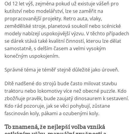
Od 12 let výš, zejména pokud už existuje vášeň pro
kutilství nebo modelářství, lze se zaměřit na
propracovanější projekty. Retro auta, vlaky,
zemědělské stroje, planetová soukolí nebo scénické
modely nabízejí uspokojivější výzvu. V těchto případech
se dárek stává také kvalitní činností, kterou lze dělat
samostatně, s delším časem a velmi vysokým
konečným uspokojením.
Správné téma je téměř stejně důležité jako úroveň.
Dítě nadšené do strojů bude často milovat stavbu
traktoru nebo lokomotivy více než obecné puzzle. Kdo
zbožňuje pravěk, bude zaujatý dinosaurem k sestavení.
Kdo rád pozoruje, jak se věci pohybují, zůstane
fascinován koly, pákami a ozubenými koly.
To znamená, že nejlepší volba vzniká