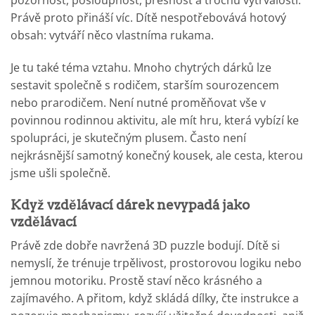
Právě proto přináší víc. Dítě nespotřebovává hotový
obsah: vytváří něco vlastníma rukama.
Je tu také téma vztahu. Mnoho chytrých dárků lze
sestavit společně s rodičem, starším sourozencem
nebo prarodičem. Není nutné proměňovat vše v
povinnou rodinnou aktivitu, ale mít hru, která vybízí ke
spolupráci, je skutečným plusem. Často není
nejkrásnější samotný konečný kousek, ale cesta, kterou
jsme ušli společně.
Když vzdělávací dárek nevypadá jako
vzdělávací
Právě zde dobře navržená 3D puzzle bodují. Dítě si
nemyslí, že trénuje trpělivost, prostorovou logiku nebo
jemnou motoriku. Prostě staví něco krásného a
zajímavého. A přitom, když skládá dílky, čte instrukce a