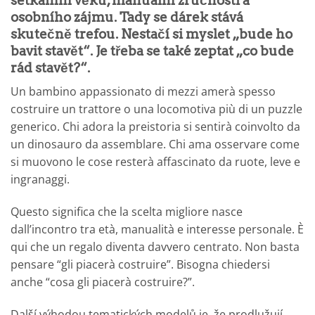
setkáním věku, manuální zručnosti a
osobního zájmu. Tady se dárek stává
skutečně trefou. Nestačí si myslet „bude ho
bavit stavět“. Je třeba se také zeptat „co bude
rád stavět?“.
Un bambino appassionato di mezzi amerà spesso
costruire un trattore o una locomotiva più di un puzzle
generico. Chi adora la preistoria si sentirà coinvolto da
un dinosauro da assemblare. Chi ama osservare come
si muovono le cose resterà affascinato da ruote, leve e
ingranaggi.
Questo significa che la scelta migliore nasce
dall’incontro tra età, manualità e interesse personale. È
qui che un regalo diventa davvero centrato. Non basta
pensare “gli piacerà costruire”. Bisogna chiedersi
anche “cosa gli piacerà costruire?”.
Další výhodou tematických modelů je, že prodlužují