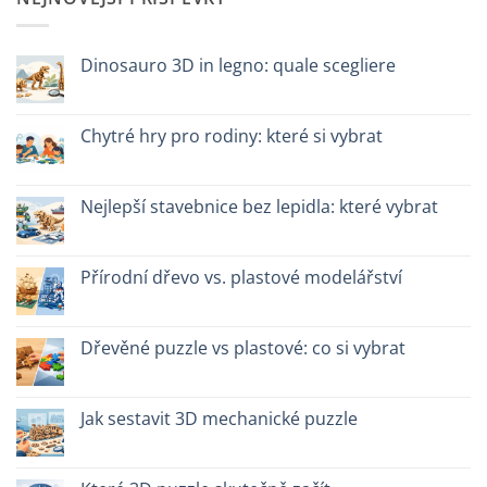
Dinosauro 3D in legno: quale scegliere
Žádné
komentáře
u
textu
Chytré hry pro rodiny: které si vybrat
s
názvem
Žádné
Dinosauro
komentáře
3D
u
in
textu
Nejlepší stavebnice bez lepidla: které vybrat
legno:
s
quale
názvem
Žádné
scegliere
Giochi
komentáře
intelligenti
u
per
textu
Přírodní dřevo vs. plastové modelářství
famiglie:
s
quali
názvem
Žádné
scegliere
Migliori
komentáře
kit
u
costruzione
textu
Dřevěné puzzle vs plastové: co si vybrat
senza
s
colla:
názvem
Žádné
quali
Legno
komentáře
scegliere
naturale
u
vs
textu
Jak sestavit 3D mechanické puzzle
plastica
s
modellismo
názvem
Žádné
Puzzle
komentáře
legno
u
vs
textu