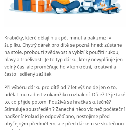
Krabičky, které dělají hluk pět minut a pak zmizí v
šuplíku. Chytrý dárek pro dítě se pozná hned: zůstane
na stole, probouzí zvědavost a vybízí k použití rukou,
hlavy a trpělivosti. Je to typ dárku, který nevyplňuje jen
volný čas, ale proměňuje ho v konkrétní, kreativní a
často i sdílený zážitek.
Při výběru dárku pro dítě od 7 let výš nejde jen o to,
udělat mu radost v okamžiku rozbalení. Důležité je také
to, co přijde potom. Používá se hračka skutečně?
Stimuluje soustředění? Zanechá něco víc než počáteční
nadšení? Pokud je odpověď ano, nestojíme před
obyčejným předmětem, ale před dárkem se skutečnou