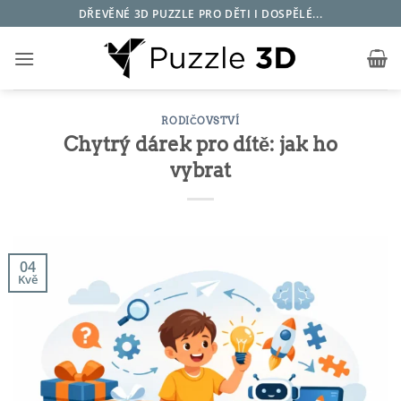
Přeskočit
DŘEVĚNÉ 3D PUZZLE PRO DĚTI I DOSPĚLÉ...
na
obsah
RODIČOVSTVÍ
Chytrý dárek pro dítě: jak ho
vybrat
04
Kvě