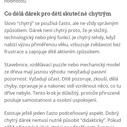
hodnotou.
Co dělá dárek pro děti skutečně chytrým
Slovo “chytrý” se používá často, ale ne vždy správným
způsobem. Dárek není chytrý proto, že je složitý,
technologický nebo plný funkcí. Je chytrý tehdy, když
nabízí výzvu přiměřenou věku, vzbuzuje zvědavost bez
frustrace a zapojuje dítě aktivním způsobem.
Stavebnice, vzdělávací puzzle nebo mechanický model
ze dřeva mají jasnou výhodu: nevyžadují pasivní
pozornost. Vyžadují účast. Dítě pozoruje, zkouší, dělá
chyby, opravuje je a nakonec vidí vzniknout něco, co tu
dříve nebylo. Tento krok je důležitý, protože přirozeně
posiluje samostatnost a osobní uspokojení.
Existuje ještě jeden často podceňovaný aspekt. Dobrý
chytrý dárek nemusí nutně působit “didakticky”. Pokud