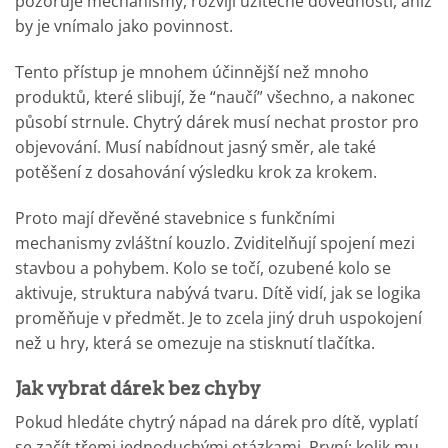
pozoruje mechanismy, rozvíjí užitečné dovednosti, aniž
by je vnímalo jako povinnost.
Tento přístup je mnohem účinnější než mnoho
produktů, které slibují, že “naučí” všechno, a nakonec
působí strnule. Chytrý dárek musí nechat prostor pro
objevování. Musí nabídnout jasný směr, ale také
potěšení z dosahování výsledku krok za krokem.
Proto mají dřevěné stavebnice s funkčními
mechanismy zvláštní kouzlo. Zviditelňují spojení mezi
stavbou a pohybem. Kolo se točí, ozubené kolo se
aktivuje, struktura nabývá tvaru. Dítě vidí, jak se logika
proměňuje v předmět. Je to zcela jiný druh uspokojení
než u hry, která se omezuje na stisknutí tlačítka.
Jak vybrat dárek bez chyby
Pokud hledáte chytrý nápad na dárek pro dítě, vyplatí
se začít třemi jednoduchými otázkami. První: kolik mu