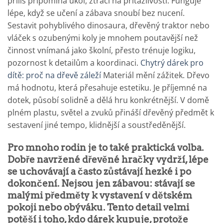
příliš připomíná úkol, ztrácí na přitažlivosti. Funguje
lépe, když se učení a zábava snoubí bez nucení.
Sestavit pohyblivého dinosaura, dřevěný traktor nebo
vláček s ozubenými koly je mnohem poutavější než
činnost vnímaná jako školní, přesto trénuje logiku,
pozornost k detailům a koordinaci.
Chytrý dárek pro
dítě: proč na dřevě záleží
Materiál mění zážitek. Dřevo
má hodnotu, která přesahuje estetiku. Je příjemné na
dotek, působí solidně a dělá hru konkrétnější. V domě
plném plastu, světel a zvuků přináší dřevěný předmět k
sestavení jiné tempo, klidnější a soustředěnější.
Pro mnoho rodin je to také praktická volba.
Dobře navržené dřevěné hračky vydrží, lépe
se uchovávají a často zůstávají hezké i po
dokončení. Nejsou jen zábavou: stávají se
malými předměty k vystavení v dětském
pokoji nebo obýváku. Tento detail velmi
potěší i toho, kdo dárek kupuje, protože