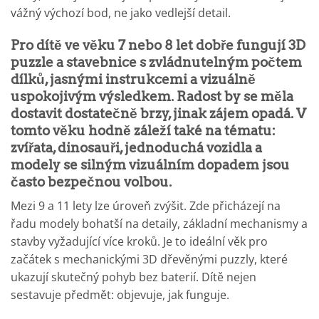
vážný výchozí bod, ne jako vedlejší detail.
Pro dítě ve věku 7 nebo 8 let dobře fungují 3D
puzzle a stavebnice s zvládnutelným počtem
dílků, jasnými instrukcemi a vizuálně
uspokojivým výsledkem. Radost by se měla
dostavit dostatečně brzy, jinak zájem opadá. V
tomto věku hodně záleží také na tématu:
zvířata, dinosauři, jednoduchá vozidla a
modely se silným vizuálním dopadem jsou
často bezpečnou volbou.
Mezi 9 a 11 lety lze úroveň zvýšit. Zde přicházejí na
řadu modely bohatší na detaily, základní mechanismy a
stavby vyžadující více kroků. Je to ideální věk pro
začátek s mechanickými 3D dřevěnými puzzly, které
ukazují skutečný pohyb bez baterií. Dítě nejen
sestavuje předmět: objevuje, jak funguje.