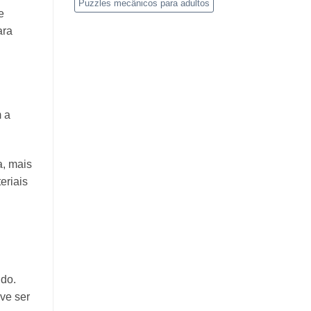
Puzzles mecânicos para adultos
e
ara
 a
a, mais
eriais
ido.
eve ser