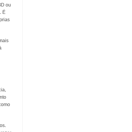
 3D ou
. É
prias
mais
à
ia,
nto
 como
os.