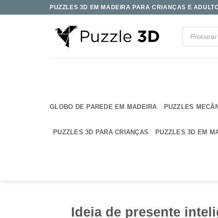
Skip
PUZZLES 3D EM MADEIRA PARA CRIANÇAS E ADULTOS
to
content
Products
search
GLOBO DE PAREDE EM MADEIRA
PUZZLES MECÂ
PUZZLES 3D PARA CRIANÇAS
PUZZLES 3D EM M
Ideia de presente inte