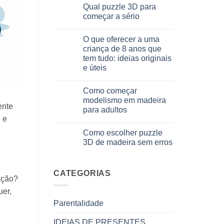
comentários
Qual puzzle 3D para
cosa
em
scegliere
Come
começar a sério
assemblare
un
Sem
puzzle
comentários
O que oferecer a uma
3D
em
meccanico
Quale
criança de 8 anos que
puzzle
tem tudo: ideias originais
3D
per
e úteis
iniziare
davvero
Sem
comentários
Como começar
em
Cosa
modelismo em madeira
regalare
ente
para adultos
a
un
 e
Sem
bambino
comentários
di
Como escolher puzzle
em
8
Come
3D de madeira sem erros
anni
iniziare
che
modellismo
Sem
ha
legno
comentários
tutto:
adulto
em
idee
Come
CATEGORIAS
originali
ação?
scegliere
e
puzzle
utili
uer,
3D
legno
Parentalidade
senza
errori
IDEIAS DE PRESENTES