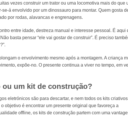
itas vezes construir um trator ou uma locomotiva mais do que
ir-se-á envolvido por um dinossauro para montar. Quem gosta d
ado por rodas, alavancas e engrenagens.
ontro entre idade, destreza manual e interesse pessoal. É aqui
Não basta pensar “ele vai gostar de construir”. É preciso tamb
?”.
rolongam o envolvimento mesmo após a montagem. A criança m
movimento, expõe-no. O presente continua a viver no tempo, em v
o ou um kit de construção?
s eletrónicos são para descartar, e nem todos os kits criativo
 objetivo é encontrar um presente original que favoreça a
ualidade offline, os kits de construção partem com uma vantag