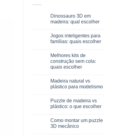
Dinossauro 3D em
madeira: qual escolher
Sem
comentários
Jogos inteligentes para
em
Dinosauro
famílias: quais escolher
3D
in
Sem
legno:
comentários
Melhores kits de
quale
em
scegliere
Giochi
construção sem cola:
intelligenti
quais escolher
per
famiglie:
Sem
quali
comentários
scegliere
Madeira natural vs
em
Migliori
plástico para modelismo
kit
costruzione
Sem
senza
comentários
Puzzle de madeira vs
colla:
em
quali
Legno
plástico: o que escolher
scegliere
naturale
vs
Sem
plastica
comentários
Como montar um puzzle
modellismo
em
Puzzle
3D mecânico
legno
vs
Sem
plastica: