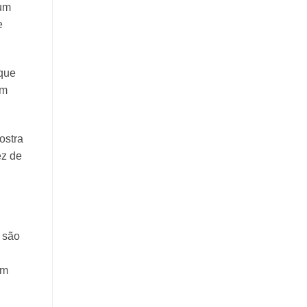
 um
e
 que
ém
ostra
ez de
s são
em