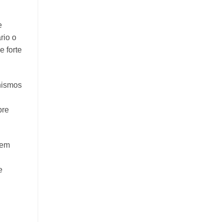
e
rio o
e forte
nismos
bre
 em
e