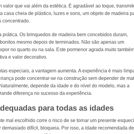
valor que vai além da estética. É agradável ao toque, transmit
a casa cheia de plástico, luzes e sons, um objeto de madeira p
s concentrado.
a prática. Os brinquedos de madeira bem concebidos duram,
 bonitos mesmo depois de terminados. Não são apenas um
xpor no quarto ou na sala. Este pormenor agrada muito também
va e valor decorativo.
ntas especiais, a vantagem aumenta. A experiência é mais limp
A criança pode concentrar-se na construção sem depender de mat
 Naturalmente, depende da idade e do nível do modelo, mas a
ande diferença no sucesso da experiência.
dequadas para todas as idades
te mal escolhido corre o risco de se tornar um presente esquec
r demasiado difícil, bloqueia. Por isso, a idade recomendada d