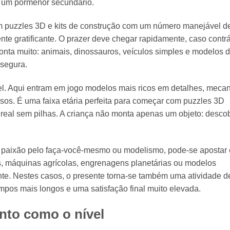
o um pormenor secundário.
m puzzles 3D e kits de construção com um número manejável d
nte gratificante. O prazer deve chegar rapidamente, caso contrá
onta muito: animais, dinossauros, veículos simples e modelos d
 segura.
vel. Aqui entram em jogo modelos mais ricos em detalhes, meca
os. É uma faixa etária perfeita para começar com puzzles 3D
al sem pilhas. A criança não monta apenas um objeto: desco
er paixão pelo faça-você-mesmo ou modelismo, pode-se apostar
os, máquinas agrícolas, engrenagens planetárias ou modelos
nte. Nestes casos, o presente torna-se também uma atividade d
mpos mais longos e uma satisfação final muito elevada.
nto como o nível