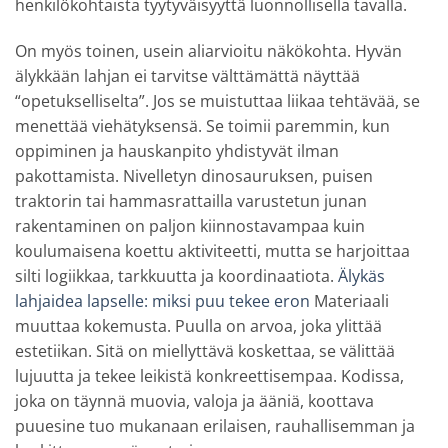
henkilökohtaista tyytyväisyyttä luonnollisella tavalla.
On myös toinen, usein aliarvioitu näkökohta. Hyvän
älykkään lahjan ei tarvitse välttämättä näyttää
“opetukselliselta”. Jos se muistuttaa liikaa tehtävää, se
menettää viehätyksensä. Se toimii paremmin, kun
oppiminen ja hauskanpito yhdistyvät ilman
pakottamista. Nivelletyn dinosauruksen, puisen
traktorin tai hammasrattailla varustetun junan
rakentaminen on paljon kiinnostavampaa kuin
koulumaisena koettu aktiviteetti, mutta se harjoittaa
silti logiikkaa, tarkkuutta ja koordinaatiota.
Älykäs
lahjaidea lapselle: miksi puu tekee eron
Materiaali
muuttaa kokemusta. Puulla on arvoa, joka ylittää
estetiikan. Sitä on miellyttävä koskettaa, se välittää
lujuutta ja tekee leikistä konkreettisempaa. Kodissa,
joka on täynnä muovia, valoja ja ääniä, koottava
puuesine tuo mukanaan erilaisen, rauhallisemman ja