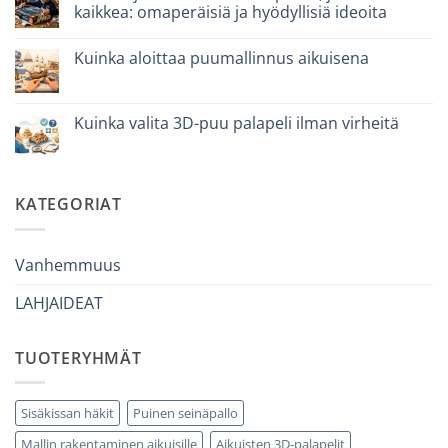
puzzle
kaikkea: omaperäisiä ja hyödyllisiä ideoita
3D
per
Ei
iniziare
kommentteja
davvero
Kuinka aloittaa puumallinnus aikuisena
artikkeliin
Cosa
Ei
regalare
kommentteja
a
artikkeliin
un
Come
Kuinka valita 3D-puu palapeli ilman virheitä
bambino
iniziare
di
modellismo
Ei
8
legno
kommentteja
anni
adulto
artikkeliin
che
Come
ha
scegliere
KATEGORIAT
tutto:
puzzle
idee
3D
originali
legno
e
senza
utili
errori
Vanhemmuus
LAHJAIDEAT
TUOTERYHMÄT
Sisäkissan häkit
Puinen seinäpallo
Mallin rakentaminen aikuisille
Aikuisten 3D-palapelit