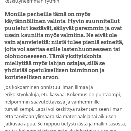
keskittyneemmän rytmin.
Monille perheille tämä on myös
käytännöllinen valinta. Hyvin suunnitellut
puulelut kestävät, säilyvät paremmin ja ovat
usein kauniita myös valmiina. Ne eivät ole
vain ajanvietettä: niistä tulee pieniä esineitä,
joita voi asettaa esille lastenhuoneeseen tai
olohuoneeseen. Tämä yksityiskohta
miellyttää myös lahjan ostajaa, sillä se
yhdistää opetuksellisen toiminnon ja
koristeellisen arvon.
Jos kokoaminen onnistuu ilman liimaa ja
erikoistyökaluja, etu kasvaa. Kokemus on puhtaampi,
helpommin saavutettavissa ja vanhemmille
turvallisempi. Lapsi voi keskittyä rakentamiseen ilman,
että tarvitaan ylimääräisiä materiaaleja tai aikuisen
jatkuvaa apua. Se riippuu tietysti iästä ja mallin tasosta,