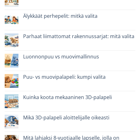
Ei
kommentteja
artikkeliin
Dinosauro
Älykkäät perhepelit: mitkä valita
3D
in
Ei
legno:
kommentteja
quale
artikkeliin
scegliere
Giochi
Parhaat liimattomat rakennussarjat: mitä valita
intelligenti
per
Ei
famiglie:
kommentteja
quali
artikkeliin
scegliere
Migliori
Luonnonpuu vs muovimallinnus
kit
costruzione
Ei
senza
kommentteja
colla:
artikkeliin
quali
Legno
Puu- vs muovipalapeli: kumpi valita
scegliere
naturale
vs
Ei
plastica
kommentteja
modellismo
artikkeliin
Puzzle
Kuinka koota mekaaninen 3D-palapeli
legno
vs
Ei
plastica:
kommentteja
cosa
artikkeliin
scegliere
Come
Mikä 3D-palapeli aloittelijalle oikeasti
assemblare
un
Ei
puzzle
kommentteja
3D
artikkeliin
meccanico
Quale
Mitä lahjaksi 8-vuotiaalle lapselle, jolla on