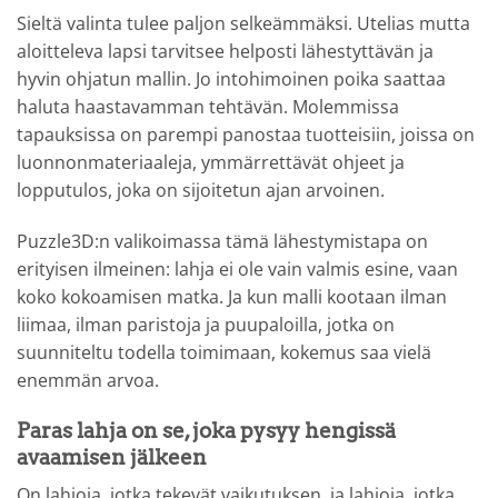
Sieltä valinta tulee paljon selkeämmäksi. Utelias mutta
aloitteleva lapsi tarvitsee helposti lähestyttävän ja
hyvin ohjatun mallin. Jo intohimoinen poika saattaa
haluta haastavamman tehtävän. Molemmissa
tapauksissa on parempi panostaa tuotteisiin, joissa on
luonnonmateriaaleja, ymmärrettävät ohjeet ja
lopputulos, joka on sijoitetun ajan arvoinen.
Puzzle3D:n valikoimassa tämä lähestymistapa on
erityisen ilmeinen: lahja ei ole vain valmis esine, vaan
koko kokoamisen matka. Ja kun malli kootaan ilman
liimaa, ilman paristoja ja puupaloilla, jotka on
suunniteltu todella toimimaan, kokemus saa vielä
enemmän arvoa.
Paras lahja on se, joka pysyy hengissä
avaamisen jälkeen
On lahjoja, jotka tekevät vaikutuksen, ja lahjoja, jotka