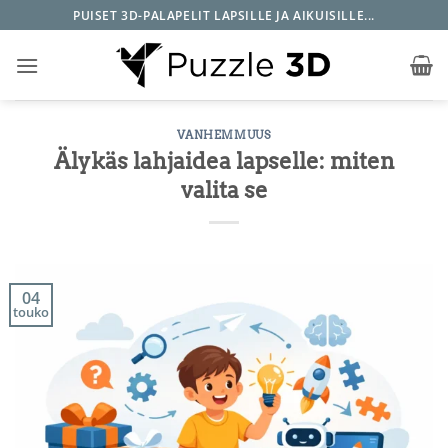
Skip
PUISET 3D-PALAPELIT LAPSILLE JA AIKUISILLE...
to
content
VANHEMMUUS
Älykäs lahjaidea lapselle: miten
valita se
04
touko