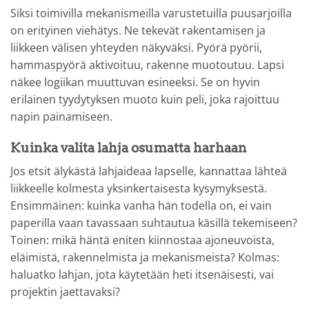
Siksi toimivilla mekanismeilla varustetuilla puusarjoilla
on erityinen viehätys. Ne tekevät rakentamisen ja
liikkeen välisen yhteyden näkyväksi. Pyörä pyörii,
hammaspyörä aktivoituu, rakenne muotoutuu. Lapsi
näkee logiikan muuttuvan esineeksi. Se on hyvin
erilainen tyydytyksen muoto kuin peli, joka rajoittuu
napin painamiseen.
Kuinka valita lahja osumatta harhaan
Jos etsit älykästä lahjaideaa lapselle, kannattaa lähteä
liikkeelle kolmesta yksinkertaisesta kysymyksestä.
Ensimmäinen: kuinka vanha hän todella on, ei vain
paperilla vaan tavassaan suhtautua käsillä tekemiseen?
Toinen: mikä häntä eniten kiinnostaa ajoneuvoista,
eläimistä, rakennelmista ja mekanismeista? Kolmas:
haluatko lahjan, jota käytetään heti itsenäisesti, vai
projektin jaettavaksi?