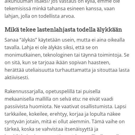
alkuhuuman lisäksi? Jos vastaus on kyllä, emme ole
tekemisissä minkä tahansa esineen kanssa, vaan
lahjan, jolla on todellista arvoa.
Mikä tekee lastenlahjasta todella älykkään
Sanaa “älykäs” käytetään usein, mutta ei aina oikealla
tavalla. Lahja ei ole älykäs siksi, että se on
monimutkainen, teknologinen tai täynnä toimintoja. Se
on sitä, kun se tarjoaa ikään sopivan haasteen,
herättää uteliaisuutta turhauttamatta ja sitouttaa lasta
aktiivisesti.
Rakennussarjalla, opetuspelillä tai puisella
mekaanisella mallilla on selvä etu: ne eivät vaadi
passiivista huomiota. Ne vaativat osallistumista. Lapsi
tarkkailee, kokeilee, erehtyy, korjaa ja lopulta näkee
syntyvän jotain, mitä ei ollut aiemmin. Tämä vaihe on
tärkeä, koska se vahvistaa itsenäisyyttä ja