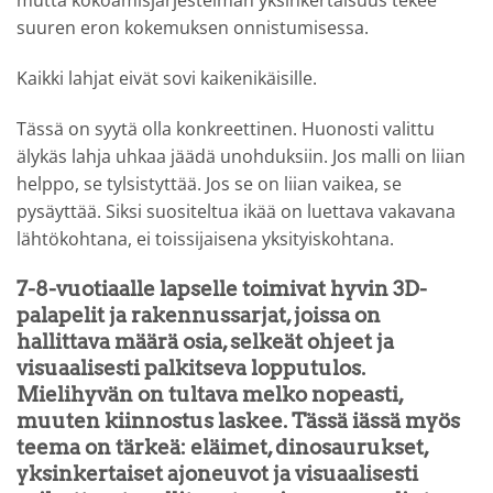
mutta kokoamisjärjestelmän yksinkertaisuus tekee
suuren eron kokemuksen onnistumisessa.
Kaikki lahjat eivät sovi kaikenikäisille.
Tässä on syytä olla konkreettinen. Huonosti valittu
älykäs lahja uhkaa jäädä unohduksiin. Jos malli on liian
helppo, se tylsistyttää. Jos se on liian vaikea, se
pysäyttää. Siksi suositeltua ikää on luettava vakavana
lähtökohtana, ei toissijaisena yksityiskohtana.
7-8-vuotiaalle lapselle toimivat hyvin 3D-
palapelit ja rakennussarjat, joissa on
hallittava määrä osia, selkeät ohjeet ja
visuaalisesti palkitseva lopputulos.
Mielihyvän on tultava melko nopeasti,
muuten kiinnostus laskee. Tässä iässä myös
teema on tärkeä: eläimet, dinosaurukset,
yksinkertaiset ajoneuvot ja visuaalisesti