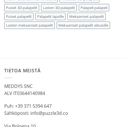
Puiset 3D-palapelit
Lasten 3D-palapelit
Palapeli palapeli
Puiset palapelit
Palapelit lapsille
Mekaaniset palapelit
Lasten mekaaniset palapelit
Mekaaniset palapelit aikuisille
TIETOA MEISTÄ
MEDDYS SNC
ALV IT03644140984
Puh: +39 371 5394 647
Sähköposti: info@puzzle3d.co
Via Bologna 10