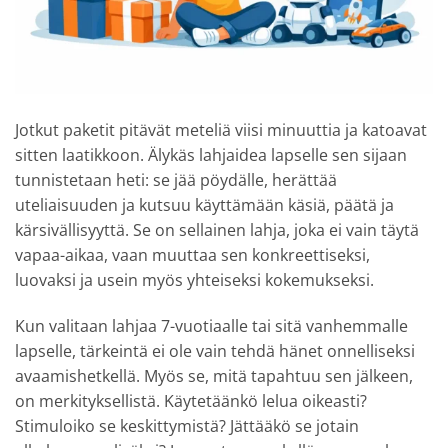
Jotkut paketit pitävät meteliä viisi minuuttia ja katoavat
sitten laatikkoon. Älykäs lahjaidea lapselle sen sijaan
tunnistetaan heti: se jää pöydälle, herättää
uteliaisuuden ja kutsuu käyttämään käsiä, päätä ja
kärsivällisyyttä. Se on sellainen lahja, joka ei vain täytä
vapaa-aikaa, vaan muuttaa sen konkreettiseksi,
luovaksi ja usein myös yhteiseksi kokemukseksi.
Kun valitaan lahjaa 7-vuotiaalle tai sitä vanhemmalle
lapselle, tärkeintä ei ole vain tehdä hänet onnelliseksi
avaamishetkellä. Myös se, mitä tapahtuu sen jälkeen,
on merkityksellistä. Käytetäänkö lelua oikeasti?
Stimuloiko se keskittymistä? Jättääkö se jotain