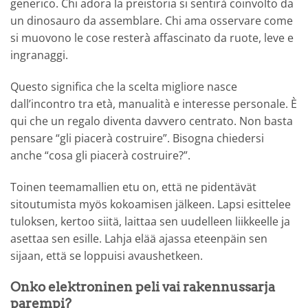
generico. Chi adora la preistoria si sentirà coinvolto da
un dinosauro da assemblare. Chi ama osservare come
si muovono le cose resterà affascinato da ruote, leve e
ingranaggi.
Questo significa che la scelta migliore nasce
dall’incontro tra età, manualità e interesse personale. È
qui che un regalo diventa davvero centrato. Non basta
pensare “gli piacerà costruire”. Bisogna chiedersi
anche “cosa gli piacerà costruire?”.
Toinen teemamallien etu on, että ne pidentävät
sitoutumista myös kokoamisen jälkeen. Lapsi esittelee
tuloksen, kertoo siitä, laittaa sen uudelleen liikkeelle ja
asettaa sen esille. Lahja elää ajassa eteenpäin sen
sijaan, että se loppuisi avaushetkeen.
Onko elektroninen peli vai rakennussarja
parempi?