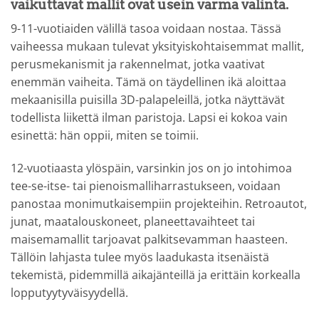
vaikuttavat mallit ovat usein varma valinta.
9-11-vuotiaiden välillä tasoa voidaan nostaa. Tässä
vaiheessa mukaan tulevat yksityiskohtaisemmat mallit,
perusmekanismit ja rakennelmat, jotka vaativat
enemmän vaiheita. Tämä on täydellinen ikä aloittaa
mekaanisilla puisilla 3D-palapeleillä, jotka näyttävät
todellista liikettä ilman paristoja. Lapsi ei kokoa vain
esinettä: hän oppii, miten se toimii.
12-vuotiaasta ylöspäin, varsinkin jos on jo intohimoa
tee-se-itse- tai pienoismalliharrastukseen, voidaan
panostaa monimutkaisempiin projekteihin. Retroautot,
junat, maatalouskoneet, planeettavaihteet tai
maisemamallit tarjoavat palkitsevamman haasteen.
Tällöin lahjasta tulee myös laadukasta itsenäistä
tekemistä, pidemmillä aikajänteillä ja erittäin korkealla
lopputyytyväisyydellä.