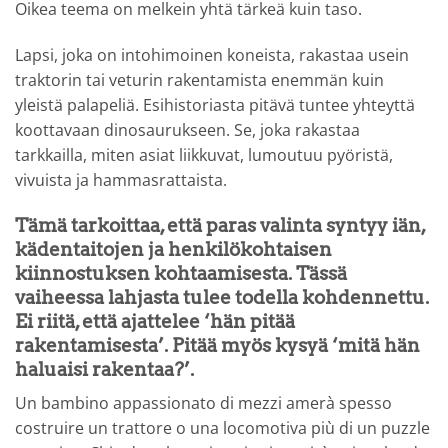
Oikea teema on melkein yhtä tärkeä kuin taso.
Lapsi, joka on intohimoinen koneista, rakastaa usein
traktorin tai veturin rakentamista enemmän kuin
yleistä palapeliä. Esihistoriasta pitävä tuntee yhteyttä
koottavaan dinosaurukseen. Se, joka rakastaa
tarkkailla, miten asiat liikkuvat, lumoutuu pyöristä,
vivuista ja hammasrattaista.
Tämä tarkoittaa, että paras valinta syntyy iän,
kädentaitojen ja henkilökohtaisen
kiinnostuksen kohtaamisesta. Tässä
vaiheessa lahjasta tulee todella kohdennettu.
Ei riitä, että ajattelee ‘hän pitää
rakentamisesta’. Pitää myös kysyä ‘mitä hän
haluaisi rakentaa?’.
Un bambino appassionato di mezzi amerà spesso
costruire un trattore o una locomotiva più di un puzzle