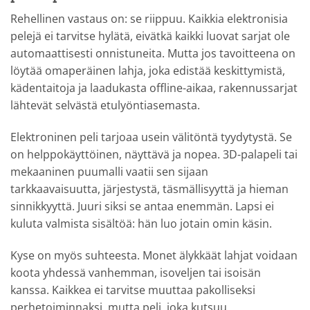
Rehellinen vastaus on: se riippuu. Kaikkia elektronisia
pelejä ei tarvitse hylätä, eivätkä kaikki luovat sarjat ole
automaattisesti onnistuneita. Mutta jos tavoitteena on
löytää omaperäinen lahja, joka edistää keskittymistä,
kädentaitoja ja laadukasta offline-aikaa, rakennussarjat
lähtevät selvästä etulyöntiasemasta.
Elektroninen peli tarjoaa usein välitöntä tyydytystä. Se
on helppokäyttöinen, näyttävä ja nopea. 3D-palapeli tai
mekaaninen puumalli vaatii sen sijaan
tarkkaavaisuutta, järjestystä, täsmällisyyttä ja hieman
sinnikkyyttä. Juuri siksi se antaa enemmän. Lapsi ei
kuluta valmista sisältöä: hän luo jotain omin käsin.
Kyse on myös suhteesta. Monet älykkäät lahjat voidaan
koota yhdessä vanhemman, isoveljen tai isoisän
kanssa. Kaikkea ei tarvitse muuttaa pakolliseksi
perhetoiminnaksi, mutta peli, joka kutsuu