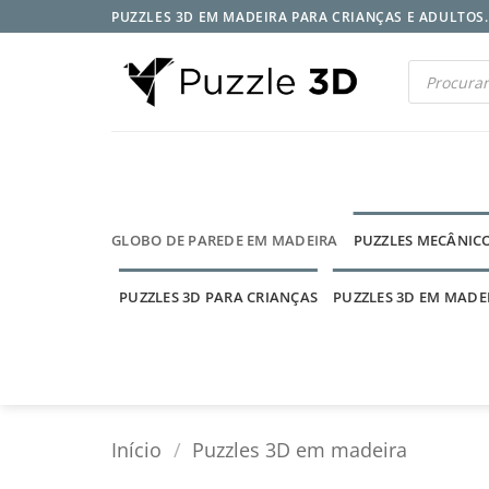
Skip
PUZZLES 3D EM MADEIRA PARA CRIANÇAS E ADULTOS..
to
content
Products
search
GLOBO DE PAREDE EM MADEIRA
PUZZLES MECÂNIC
PUZZLES 3D PARA CRIANÇAS
PUZZLES 3D EM MADE
Início
/
Puzzles 3D em madeira