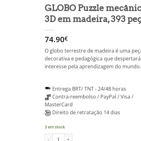
GLOBO Puzzle mecâni
3D em madeira, 393 pe
74.90
€
O globo terrestre de madeira é uma peç
decorativa e pedagógica que despertará
interesse pela aprendizagem do mundo.
Entrega BRT/ TNT -
24/48 horas
Contra-reembolso / PayPal / Visa /
MasterCard
Direito de retratação 14 dias
3 em stock
Quantidade de GLOBO Quebra-cabeça mecâni