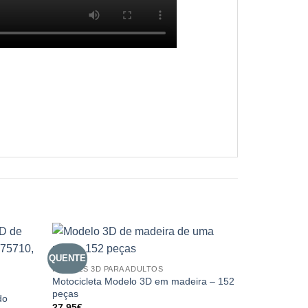
QUENTE
QUENTE
PUZZLES 3D PARA ADULTOS
Motocicleta Modelo 3D em madeira – 152
peças
do
27.95
€