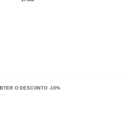
PUZZLES 3D 
AEREO – Pu
madeira – 3
37.50
€
BTER O DESCONTO -10%