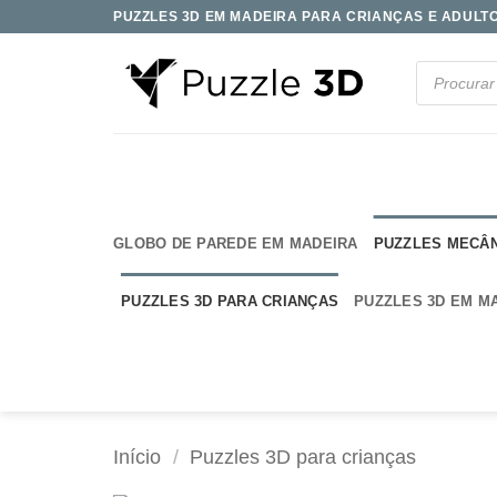
Skip
PUZZLES 3D EM MADEIRA PARA CRIANÇAS E ADULTOS
to
content
Products
search
GLOBO DE PAREDE EM MADEIRA
PUZZLES MECÂ
PUZZLES 3D PARA CRIANÇAS
PUZZLES 3D EM M
Início
/
Puzzles 3D para crianças