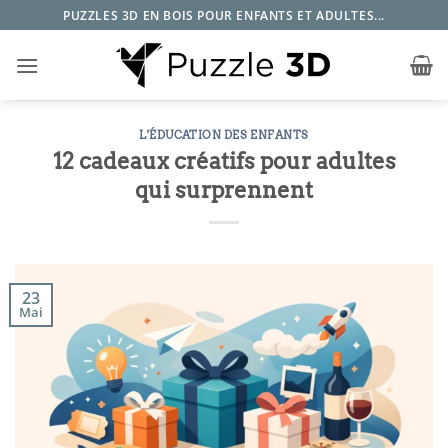
Passer
PUZZLES 3D EN BOIS POUR ENFANTS ET ADULTES...
au
contenu
L'ÉDUCATION DES ENFANTS
12 cadeaux créatifs pour adultes
qui surprennent
23
Mai