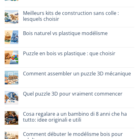
legno:
commentaire
quale
sur
scegliere
Giochi
Meilleurs kits de construction sans colle :
intelligenti
lesquels choisir
per
famiglie:
Aucun
quali
commentaire
scegliere
Bois naturel vs plastique modélisme
sur
Migliori
Aucun
kit
commentaire
costruzione
sur
senza
Legno
Puzzle en bois vs plastique : que choisir
colla:
naturale
quali
vs
Aucun
scegliere
plastica
commentaire
modellismo
sur
Puzzle
Comment assembler un puzzle 3D mécanique
legno
vs
Aucun
plastica:
commentaire
cosa
sur
scegliere
Come
Quel puzzle 3D pour vraiment commencer
assemblare
un
Aucun
puzzle
commentaire
3D
sur
meccanico
Quale
Cosa regalare a un bambino di 8 anni che ha
puzzle
tutto: idee originali e utili
3D
per
Aucun
iniziare
commentaire
davvero
Comment débuter le modélisme bois pour
sur
Cosa