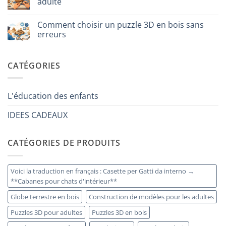
adulte
regalare
a
Aucun
un
commentaire
Comment choisir un puzzle 3D en bois sans
bambino
sur
di
Come
erreurs
8
iniziare
anni
modellismo
Aucun
che
legno
commentaire
ha
adulto
sur
CATÉGORIES
tutto:
Come
idee
scegliere
originali
puzzle
e
3D
utili
legno
L'éducation des enfants
senza
errori
IDEES CADEAUX
CATÉGORIES DE PRODUITS
Voici la traduction en français : Casette per Gatti da interno →
**Cabanes pour chats d'intérieur**
Globe terrestre en bois
Construction de modèles pour les adultes
Puzzles 3D pour adultes
Puzzles 3D en bois