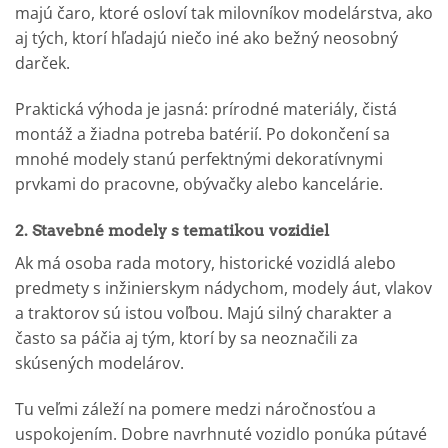
majú čaro, ktoré osloví tak milovníkov modelárstva, ako
aj tých, ktorí hľadajú niečo iné ako bežný neosobný
darček.
Praktická výhoda je jasná: prírodné materiály, čistá
montáž a žiadna potreba batérií. Po dokončení sa
mnohé modely stanú perfektnými dekoratívnymi
prvkami do pracovne, obývačky alebo kancelárie.
2. Stavebné modely s tematikou vozidiel
Ak má osoba rada motory, historické vozidlá alebo
predmety s inžinierskym nádychom, modely áut, vlakov
a traktorov sú istou voľbou. Majú silný charakter a
často sa páčia aj tým, ktorí by sa neoznačili za
skúsených modelárov.
Tu veľmi záleží na pomere medzi náročnosťou a
uspokojením. Dobre navrhnuté vozidlo ponúka pútavé