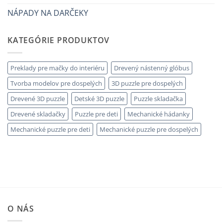
NÁPADY NA DARČEKY
KATEGÓRIE PRODUKTOV
Preklady pre mačky do interiéru
Drevený nástenný glóbus
Tvorba modelov pre dospelých
3D puzzle pre dospelých
Drevené 3D puzzle
Detské 3D puzzle
Puzzle skladačka
Drevené skladačky
Puzzle pre deti
Mechanické hádanky
Mechanické puzzle pre deti
Mechanické puzzle pre dospelých
O NÁS