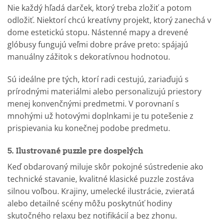
Nie každý hľadá darček, ktorý treba zložiť a potom
odložiť. Niektorí chcú kreatívny projekt, ktorý zanechá v
dome estetickú stopu. Nástenné mapy a drevené
glóbusy fungujú veľmi dobre práve preto: spájajú
manuálny zážitok s dekoratívnou hodnotou.
Sú ideálne pre tých, ktorí radi cestujú, zariaďujú s
prírodnými materiálmi alebo personalizujú priestory
menej konvenčnými predmetmi. V porovnaní s
mnohými už hotovými doplnkami je tu potešenie z
prispievania ku konečnej podobe predmetu.
5. Ilustrované puzzle pre dospelých
Keď obdarovaný miluje skôr pokojné sústredenie ako
technické stavanie, kvalitné klasické puzzle zostáva
silnou voľbou. Krajiny, umelecké ilustrácie, zvieratá
alebo detailné scény môžu poskytnúť hodiny
skutočného relaxu bez notifikácií a bez zhonu.