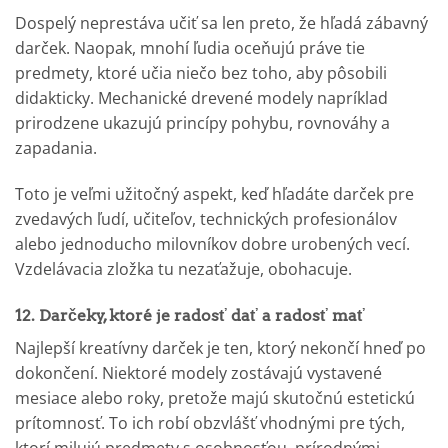
Dospelý neprestáva učiť sa len preto, že hľadá zábavný
darček. Naopak, mnohí ľudia oceňujú práve tie
predmety, ktoré učia niečo bez toho, aby pôsobili
didakticky. Mechanické drevené modely napríklad
prirodzene ukazujú princípy pohybu, rovnováhy a
zapadania.
Toto je veľmi užitočný aspekt, keď hľadáte darček pre
zvedavých ľudí, učiteľov, technických profesionálov
alebo jednoducho milovníkov dobre urobených vecí.
Vzdelávacia zložka tu nezaťažuje, obohacuje.
12. Darčeky, ktoré je radosť dať a radosť mať
Najlepší kreatívny darček je ten, ktorý nekončí hneď po
dokončení. Niektoré modely zostávajú vystavené
mesiace alebo roky, pretože majú skutočnú estetickú
prítomnosť. To ich robí obzvlášť vhodnými pre tých,
ktorí milujú predmety s osobnosťou, prírodnými