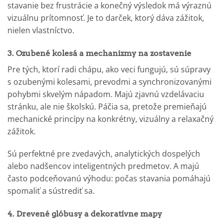
stavanie bez frustrácie a konečný výsledok má výraznú
vizuálnu prítomnosť. Je to darček, ktorý dáva zážitok,
nielen vlastníctvo.
3. Ozubené kolesá a mechanizmy na zostavenie
Pre tých, ktorí radi chápu, ako veci fungujú, sú súpravy
s ozubenými kolesami, prevodmi a synchronizovanými
pohybmi skvelým nápadom. Majú zjavnú vzdelávaciu
stránku, ale nie školskú. Páčia sa, pretože premieňajú
mechanické princípy na konkrétny, vizuálny a relaxačný
zážitok.
Sú perfektné pre zvedavých, analytických dospelých
alebo nadšencov inteligentných predmetov. A majú
často podceňovanú výhodu: počas stavania pomáhajú
spomaliť a sústrediť sa.
4. Drevené glóbusy a dekoratívne mapy