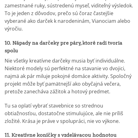
zamestnané ruky, sústredenú myseľ, viditeľný výsledok.
To je jeden z dôvodov, prečo sú čoraz častejšie
vyberané ako darček k narodeninám, Vianociam alebo
výročiu.
10. Nápady na darčeky pre páry, ktoré radi tvoria
spolu
Nie všetky kreatívne darčeky musia byť individuálne.
Niektoré modely sú perfektné na stavanie vo dvojici,
najmä ak pár miluje pokojné domáce aktivity. Spoločný
projekt môže byť pamätnejší ako obyčajná večera,
pretože zanecháva zážitok a hotový predmet.
Tu sa oplatí vybrať stavebnice so strednou
obtiažnosťou, dostatočne stimulujúce, ale nie príliš
zložité. Krása je práve v spolupráci, nie vo výkone.
11. Kreatívne koníčky s vzdelávacou hodnotou