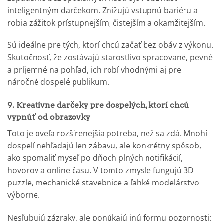
inteligentným darčekom. Znižujú vstupnú bariéru a
robia zážitok prístupnejším, čistejším a okamžitejším.
Sú ideálne pre tých, ktorí chcú začať bez obáv z výkonu.
Skutočnosť, že zostávajú starostlivo spracované, pevné
a príjemné na pohľad, ich robí vhodnými aj pre
náročné dospelé publikum.
9. Kreatívne darčeky pre dospelých, ktorí chcú
vypnúť od obrazovky
Toto je oveľa rozšírenejšia potreba, než sa zdá. Mnohí
dospelí nehľadajú len zábavu, ale konkrétny spôsob,
ako spomaliť myseľ po dňoch plných notifikácií,
hovorov a online času. V tomto zmysle fungujú 3D
puzzle, mechanické stavebnice a ľahké modelárstvo
výborne.
Nesľubujú zázraky, ale ponúkajú inú formu pozornosti: