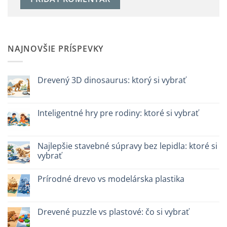
NAJNOVŠIE PRÍSPEVKY
Drevený 3D dinosaurus: ktorý si vybrať
Žiadne
komentáre
na
Dinosauro
Inteligentné hry pre rodiny: ktoré si vybrať
3D
in
Žiadne
legno:
komentáre
quale
na
scegliere
Giochi
Najlepšie stavebné súpravy bez lepidla: ktoré si
intelligenti
vybrať
per
famiglie:
Žiadne
quali
komentáre
scegliere
Prírodné drevo vs modelárska plastika
na
Migliori
Žiadne
kit
komentáre
costruzione
na
senza
Legno
Drevené puzzle vs plastové: čo si vybrať
colla:
naturale
quali
vs
Žiadne
scegliere