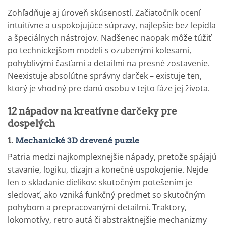
Zohľadňuje aj úroveň skúseností. Začiatočník ocení
intuitívne a uspokojujúce súpravy, najlepšie bez lepidla
a špeciálnych nástrojov. Nadšenec naopak môže túžiť
po technickejšom modeli s ozubenými kolesami,
pohyblivými časťami a detailmi na presné zostavenie.
Neexistuje absolútne správny darček – existuje ten,
ktorý je vhodný pre danú osobu v tejto fáze jej života.
12 nápadov na kreatívne darčeky pre
dospelých
1.
Mechanické 3D drevené puzzle
Patria medzi najkomplexnejšie nápady, pretože spájajú
stavanie, logiku, dizajn a konečné uspokojenie. Nejde
len o skladanie dielikov: skutočným potešením je
sledovať, ako vzniká funkčný predmet so skutočným
pohybom a prepracovanými detailmi. Traktory,
lokomotívy, retro autá či abstraktnejšie mechanizmy