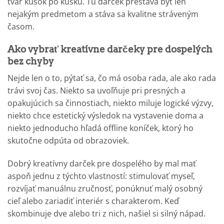
tvar kúsok po kúsku. Tu darček prestáva byť len
nejakým predmetom a stáva sa kvalitne stráveným
časom.
Ako vybrať kreatívne darčeky pre dospelých
bez chyby
Nejde len o to, pýtať sa, čo má osoba rada, ale ako rada
trávi svoj čas. Niekto sa uvoľňuje pri presných a
opakujúcich sa činnostiach, niekto miluje logické výzvy,
niekto chce estetický výsledok na vystavenie doma a
niekto jednoducho hľadá offline koníček, ktorý ho
skutočne odpúta od obrazoviek.
Dobrý kreatívny darček pre dospelého by mal mať
aspoň jednu z týchto vlastností: stimulovať myseľ,
rozvíjať manuálnu zručnosť, ponúknuť malý osobný
cieľ alebo zariadiť interiér s charakterom. Keď
skombinuje dve alebo tri z nich, našiel si silný nápad.