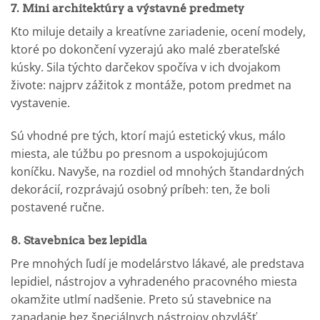
7. Mini architektúry a výstavné predmety
Kto miluje detaily a kreatívne zariadenie, ocení modely,
ktoré po dokončení vyzerajú ako malé zberateľské
kúsky. Sila týchto darčekov spočíva v ich dvojakom
živote: najprv zážitok z montáže, potom predmet na
vystavenie.
Sú vhodné pre tých, ktorí majú estetický vkus, málo
miesta, ale túžbu po presnom a uspokojujúcom
koníčku. Navyše, na rozdiel od mnohých štandardných
dekorácií, rozprávajú osobný príbeh: ten, že boli
postavené ručne.
8. Stavebnica bez lepidla
Pre mnohých ľudí je modelárstvo lákavé, ale predstava
lepidiel, nástrojov a vyhradeného pracovného miesta
okamžite utlmí nadšenie. Preto sú stavebnice na
zapadanie bez špeciálnych nástrojov obzvlášť