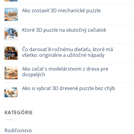
plastica
komentáre
modellismo
na
Puzzle
Ako zostaviť 3D mechanické puzzle
legno
vs
Žiadne
plastica:
komentáre
cosa
na
scegliere
Come
Ktoré 3D puzzle na skutočný začiatok
assemblare
un
Žiadne
puzzle
komentáre
3D
na
meccanico
Quale
Čo darovať 8-ročnému dieťaťu, ktoré má
puzzle
všetko: originálne a užitočné nápady
3D
per
Žiadne
iniziare
komentáre
davvero
Ako začať s modelárstvom z dreva pre
na
Cosa
dospelých
regalare
a
Žiadne
un
komentáre
Ako si vybrať 3D drevené puzzle bez chýb
bambino
na
di
Come
Žiadne
8
iniziare
komentáre
anni
modellismo
na
che
legno
Come
ha
adulto
scegliere
KATEGÓRIE
tutto:
puzzle
idee
3D
originali
legno
e
senza
utili
errori
Rodičovstvo