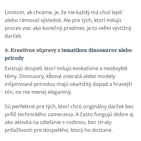
Limitom, ak chceme, je, že nie každý má chuť lepiť
alebo rámovať výsledok. Ale pre tých, ktorí milujú
proces viac ako konečný predmet, je to veľmi výstižný
darček.
6. Kreatívne súpravy s
tematikou dinosaurov alebo
prírody
Existujú dospelí, ktorí milujú evokatívne a neobvyklé
témy. Dinosaury, kĺbové zvieratá alebo modely
inšpirované prírodou majú okamžitý dopad a hravejší
tón, no nie menej elegantný.
Sú perfektné pre tých, ktorí chcú originálny darček bez
príliš technického zamerania. A často fungujú dobre aj
ako aktivita na zdieľanie s rodinou, bez straty
príťažlivosti pre dospelého, ktorý ho dostane.