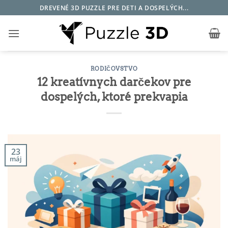
Skip
DREVENÉ 3D PUZZLE PRE DETI A DOSPELÝCH...
to
content
RODIČOVSTVO
12 kreatívnych darčekov pre
dospelých, ktoré prekvapia
23
máj