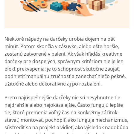
Niektoré nápady na darčeky urobia dojem na päť
minút. Potom skončia v zásuvke, alebo ešte horšie,
zostanú zatvorené v balení. Ak však hľadáš kreatívne
darčeky pre dospelých, správnym kritériom nie je len
efekt prekvapenia: je to schopnosť skutočne zaujať,
podnietiť manuálnu zručnosť a zanechať niečo pekné,
užitočné alebo dekoratívne aj po rozbalení.
Preto najúspešnejšie darčeky nie sú nevyhnutne tie
najdrahšie alebo najokázalejšie. Často fungujú lepšie
tie, ktoré premenia voľný čas na konkrétny zážitok:
stavať, montovať, pochopiť, ako funguje mechanizmus,
sústrediť sa na projekt a vidieť, ako výsledok nadobúda