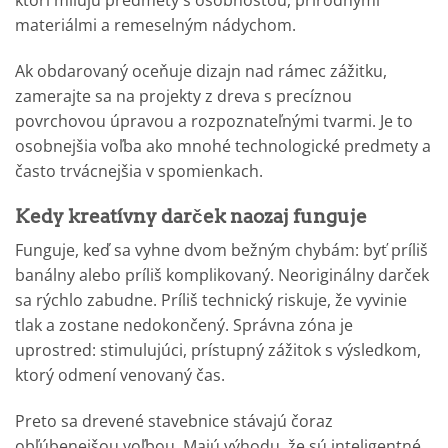
materiálmi a remeselným nádychom.
Ak obdarovaný oceňuje dizajn nad rámec zážitku,
zamerajte sa na projekty z dreva s precíznou
povrchovou úpravou a rozpoznateľnými tvarmi. Je to
osobnejšia voľba ako mnohé technologické predmety a
často trvácnejšia v spomienkach.
Kedy kreatívny darček naozaj funguje
Funguje, keď sa vyhne dvom bežným chybám: byť príliš
banálny alebo príliš komplikovaný. Neoriginálny darček
sa rýchlo zabudne. Príliš technický riskuje, že vyvinie
tlak a zostane nedokončený. Správna zóna je
uprostred: stimulujúci, prístupný zážitok s výsledkom,
ktorý odmení venovaný čas.
Preto sa drevené stavebnice stávajú čoraz
obľúbenejšou voľbou. Majú výhodu, že sú inteligentné,