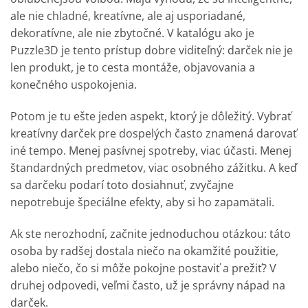
ale nie chladné, kreatívne, ale aj usporiadané,
dekoratívne, ale nie zbytočné. V katalógu ako je
Puzzle3D je tento prístup dobre viditeľný: darček nie je
len produkt, je to cesta montáže, objavovania a
konečného uspokojenia.
Potom je tu ešte jeden aspekt, ktorý je dôležitý. Vybrať
kreatívny darček pre dospelých často znamená darovať
iné tempo. Menej pasívnej spotreby, viac účasti. Menej
štandardných predmetov, viac osobného zážitku. A keď
sa darčeku podarí toto dosiahnuť, zvyčajne
nepotrebuje špeciálne efekty, aby si ho zapamätali.
Ak ste nerozhodní, začnite jednoduchou otázkou: táto
osoba by radšej dostala niečo na okamžité použitie,
alebo niečo, čo si môže pokojne postaviť a prežiť? V
druhej odpovedi, veľmi často, už je správny nápad na
darček.