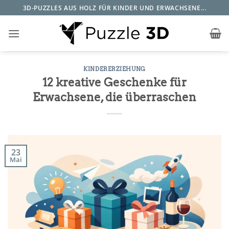
Zum
3D-PUZZLES AUS HOLZ FÜR KINDER UND ERWACHSENE...
Inhalt
springen
KINDERERZIEHUNG
12 kreative Geschenke für
Erwachsene, die überraschen
23
Mai