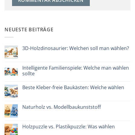
NEUESTE BEITRÄGE
3D-Holzdinosaurier: Welchen soll man wählen?
Keine
Kommentare
zu
Dinosauro
Intelligente Familienspiele: Welche man wählen
3D
sollte
in
legno:
Keine
quale
Kommentare
scegliere
Beste Kleber-freie Baukästen: Welche wählen
zu
Giochi
Keine
intelligenti
Kommentare
per
zu
famiglie:
Migliori
Naturholz vs. Modellbaukunststoff
quali
kit
scegliere
costruzione
Keine
senza
Kommentare
colla:
zu
quali
Legno
Holzpuzzle vs. Plastikpuzzle: Was wählen
scegliere
naturale
vs
Keine