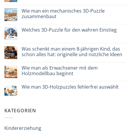
plastica
Kommentare
modellismo
zu
Puzzle
Wie man ein mechanisches 3D-Puzzle
legno
zusammenbaut
vs
plastica:
Keine
cosa
Kommentare
scegliere
Welches 3D-Puzzle für den wahren Einstieg
zu
Come
Keine
assemblare
Kommentare
un
zu
puzzle
Quale
Was schenkt man einem 8-jährigen Kind, das
3D
puzzle
meccanico
schon alles hat: originelle und nützliche Ideen
3D
per
Keine
iniziare
Kommentare
davvero
Wie man als Erwachsener mit dem
zu
Cosa
Holzmodellbau beginnt
regalare
a
Keine
un
Kommentare
Wie man 3D-Holzpuzzles fehlerfrei auswählt
bambino
zu
di
Come
Keine
8
iniziare
Kommentare
anni
modellismo
zu
che
legno
Come
ha
adulto
scegliere
KATEGORIEN
tutto:
puzzle
idee
3D
originali
legno
e
senza
utili
errori
Kindererziehung