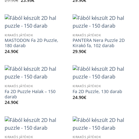
29.90
€
23.95
€
29.90
€
price
price
was:
is:
29.90€.
23.95€.
KIRAKÓS JÁTÉKOK
KIRAKÓS JÁTÉKOK
MASTODON Fa 2D Puzzle,
PANTERA Nera Puzzle 2D
180 darab
Kirakó fa, 102 darab
24.90
€
29.90
€
KIRAKÓS JÁTÉKOK
KIRAKÓS JÁTÉKOK
Fa 2D Puzzle Halak – 150
Fa 2D Puzzle, 130 darab
darab
24.90
€
24.90
€
KIRAKÓS JÁTÉKOK
KIRAKÓS JÁTÉKOK