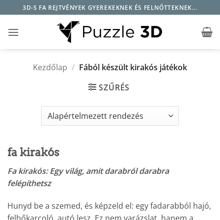
Skip
3D-S FA REJTVÉNYEK GYEREKEKNEK ÉS FELNŐTTEKNEK...
to
content
Kezdőlap
/
Fából készült kirakós játékok
SZŰRÉS
fa kirakós
Fa kirakós: Egy világ, amit darabról darabra
felépíthetsz
Hunyd be a szemed, és képzeld el: egy fadarabból hajó,
felhőkarcoló, autó lesz. Ez nem varázslat, hanem a