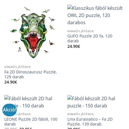
KIRAKÓS JÁTÉKOK
GUFO Puzzle 2D fa, 120
darab
24.90
€
KIRAKÓS JÁTÉKOK
Fa 2D Dinoszaurusz Puzzle,
129 darab
24.90
€
Akció!
KIRAKÓS JÁTÉKOK
KIRAKÓS JÁTÉKOK
LEONE Puzzle 2D fából, 100
Linx Eurasiatico – Fa 2D
darab
Puzzle, 139 darab
Original
Current