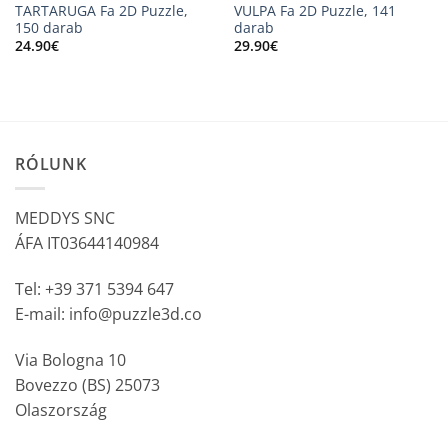
TARTARUGA Fa 2D Puzzle,
VULPA Fa 2D Puzzle, 141
150 darab
darab
24.90
€
29.90
€
RÓLUNK
MEDDYS SNC
ÁFA IT03644140984
Tel: +39 371 5394 647
E-mail: info@puzzle3d.co
Via Bologna 10
Bovezzo (BS) 25073
Olaszország