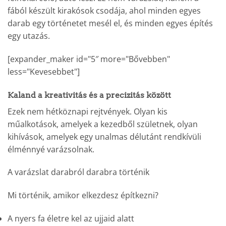
fából készült kirakósok csodája, ahol minden egyes
darab egy történetet mesél el, és minden egyes építés
egy utazás.
[expander_maker id="5″ more="Bővebben"
less="Kevesebbet"]
Kaland a kreativitás és a precizitás között
Ezek nem hétköznapi rejtvények. Olyan kis
műalkotások, amelyek a kezedből születnek, olyan
kihívások, amelyek egy unalmas délutánt rendkívüli
élménnyé varázsolnak.
A varázslat darabról darabra történik
Mi történik, amikor elkezdesz építkezni?
A nyers fa életre kel az ujjaid alatt