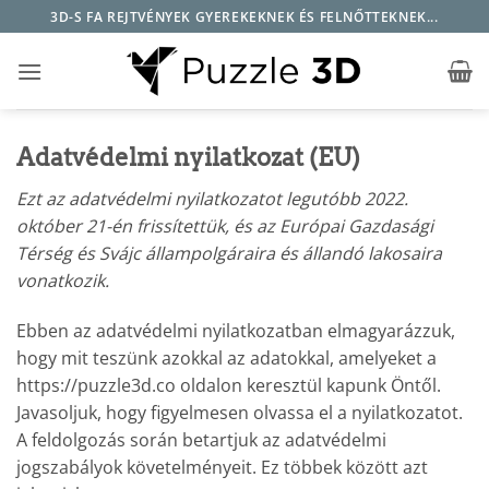
Skip
3D-S FA REJTVÉNYEK GYEREKEKNEK ÉS FELNŐTTEKNEK...
to
content
Adatvédelmi nyilatkozat (EU)
Ezt az adatvédelmi nyilatkozatot legutóbb 2022.
október 21-én frissítettük, és az Európai Gazdasági
Térség és Svájc állampolgáraira és állandó lakosaira
vonatkozik.
Ebben az adatvédelmi nyilatkozatban elmagyarázzuk,
hogy mit teszünk azokkal az adatokkal, amelyeket a
https://puzzle3d.co oldalon keresztül kapunk Öntől.
Javasoljuk, hogy figyelmesen olvassa el a nyilatkozatot.
A feldolgozás során betartjuk az adatvédelmi
jogszabályok követelményeit. Ez többek között azt