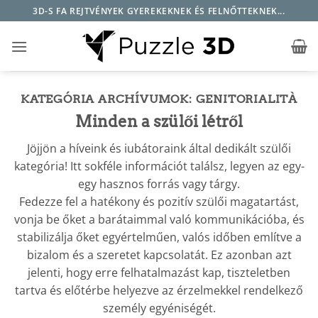
Skip
3D-S FA REJTVÉNYEK GYEREKEKNEK ÉS FELNŐTTEKNEK...
to
content
KATEGÓRIA ARCHÍVUMOK:
GENITORIALITÀ
Minden a szülői létről
Jöjjön a híveink és iubátoraink által dedikált szülői
kategória! Itt sokféle információt találsz, legyen az egy-
egy hasznos forrás vagy tárgy.
Fedezze fel a hatékony és pozitív szülői magatartást,
vonja be őket a barátaimmal való kommunikációba, és
stabilizálja őket egyértelműen, valós időben említve a
bizalom és a szeretet kapcsolatát. Ez azonban azt
jelenti, hogy erre felhatalmazást kap, tiszteletben
tartva és előtérbe helyezve az érzelmekkel rendelkező
személy egyéniségét.