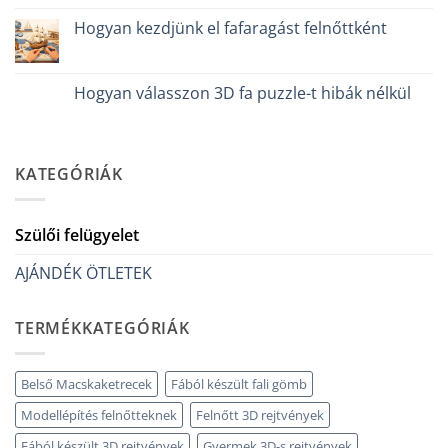
Nincs
iniziare
hozzászólás
davvero
Hogyan kezdjünk el fafaragást felnőttként
a(z)
bejegyzéshez
Cosa
Nincs
regalare
hozzászólás
a
a(z)
un
Come
Hogyan válasszon 3D fa puzzle-t hibák nélkül
bambino
iniziare
di
modellismo
Nincs
8
legno
hozzászólás
anni
adulto
a(z)
che
bejegyzéshez
Come
ha
scegliere
KATEGÓRIÁK
tutto:
puzzle
idee
3D
originali
legno
e
senza
utili
errori
Szülői felügyelet
bejegyzéshez
bejegyzéshez
AJÁNDÉK ÖTLETEK
TERMÉKKATEGÓRIÁK
Belső Macskaketrecek
Fából készült fali gömb
Modellépítés felnőtteknek
Felnőtt 3D rejtvények
Fából készült 3D rejtvények
Gyermek 3D-s rejtvények