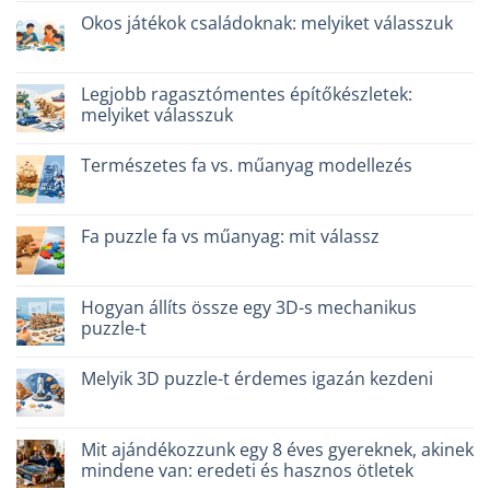
a(z)
Dinosauro
Okos játékok családoknak: melyiket válasszuk
3D
in
Nincs
legno:
hozzászólás
quale
a(z)
scegliere
Giochi
Legjobb ragasztómentes építőkészletek:
bejegyzéshez
intelligenti
melyiket válasszuk
per
famiglie:
Nincs
quali
hozzászólás
scegliere
Természetes fa vs. műanyag modellezés
a(z)
bejegyzéshez
Migliori
Nincs
kit
hozzászólás
costruzione
a(z)
senza
Legno
Fa puzzle fa vs műanyag: mit válassz
colla:
naturale
quali
vs
Nincs
scegliere
plastica
hozzászólás
bejegyzéshez
modellismo
a(z)
bejegyzéshez
Puzzle
Hogyan állíts össze egy 3D-s mechanikus
legno
puzzle-t
vs
plastica:
Nincs
cosa
hozzászólás
scegliere
Melyik 3D puzzle-t érdemes igazán kezdeni
a(z)
bejegyzéshez
Come
Nincs
assemblare
hozzászólás
un
a(z)
puzzle
Quale
Mit ajándékozzunk egy 8 éves gyereknek, akinek
3D
puzzle
meccanico
mindene van: eredeti és hasznos ötletek
3D
bejegyzéshez
per