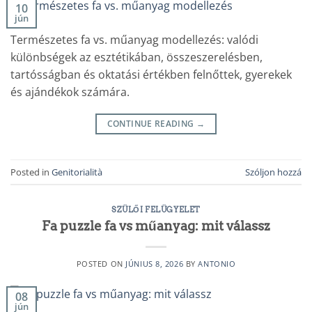
10
jún
Természetes fa vs. műanyag modellezés: valódi
különbségek az esztétikában, összeszerelésben,
tartósságban és oktatási értékben felnőttek, gyerekek
és ajándékok számára.
CONTINUE READING
→
Posted in
Genitorialità
Szóljon hozzá
SZÜLŐI FELÜGYELET
Fa puzzle fa vs műanyag: mit válassz
POSTED ON
JÚNIUS 8, 2026
BY
ANTONIO
08
jún