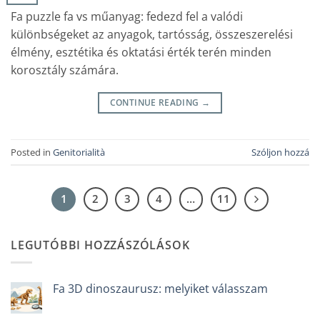
Fa puzzle fa vs műanyag: fedezd fel a valódi
különbségeket az anyagok, tartósság, összeszerelési
élmény, esztétika és oktatási érték terén minden
korosztály számára.
CONTINUE READING
→
Posted in
Genitorialità
Szóljon hozzá
1
2
3
4
…
11
LEGUTÓBBI HOZZÁSZÓLÁSOK
Fa 3D dinoszaurusz: melyiket válasszam
Nincs
hozzászólás