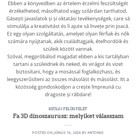
Ebben a könyvedben az értelem érzelmi feszültségét
érzékelheted, másolhatod vagy szilárdan tarthatod.
Găsești javaslatok și și oktatási tevékenységek, care să
stimulálja a kreativitást és îi ajute să învețe prin joacă.
Ez egy olyan szolgáltatás, amelyet olyan férfiak és nők
számára nyújtanak, akik családtagjaik, ételhordóik és
szüleik között vannak.
Szóval, megpróbálod magadat ebben a kis tartályban
tartani a szüleidnek és neked, és virágot és vizet
biztosítani, hogy a mosással foglalkozhass, és
leegyszerűsíteni az összes másolást és másolást. Itt a
közösség gondoskodjon a crește împreună cu
dragoste și răbdare!
SZÜLŐI FELÜGYELET
Fa 3D dinoszaurusz: melyiket válasszam
POSTED ON
JÚNIUS 16, 2026
BY
ANTONIO