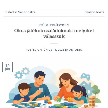
Posted in
Genitorialità
Szóljon hozzá
SZÜLŐI FELÜGYELET
Okos játékok családoknak: melyiket
válasszuk
POSTED ON
JÚNIUS 14, 2026
BY
ANTONIO
14
jún