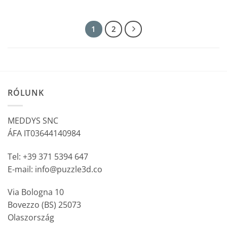
1
2
RÓLUNK
MEDDYS SNC
ÁFA IT03644140984
Tel: +39 371 5394 647
E-mail: info@puzzle3d.co
Via Bologna 10
Bovezzo (BS) 25073
Olaszország