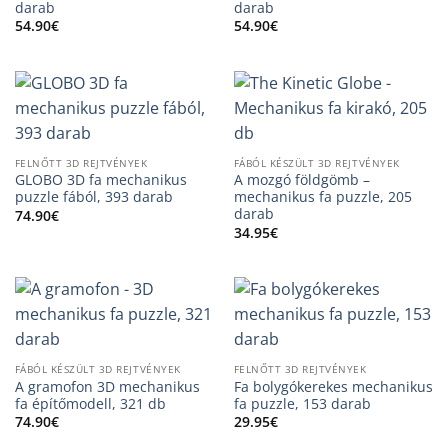
darab
darab
54.90
€
54.90
€
FELNŐTT 3D REJTVÉNYEK
FÁBÓL KÉSZÜLT 3D REJTVÉNYEK
GLOBO 3D fa mechanikus
A mozgó földgömb –
puzzle fából, 393 darab
mechanikus fa puzzle, 205
darab
74.90
€
34.95
€
FÁBÓL KÉSZÜLT 3D REJTVÉNYEK
FELNŐTT 3D REJTVÉNYEK
A gramofon 3D mechanikus
Fa bolygókerekes mechanikus
fa építőmodell, 321 db
fa puzzle, 153 darab
74.90
€
29.95
€