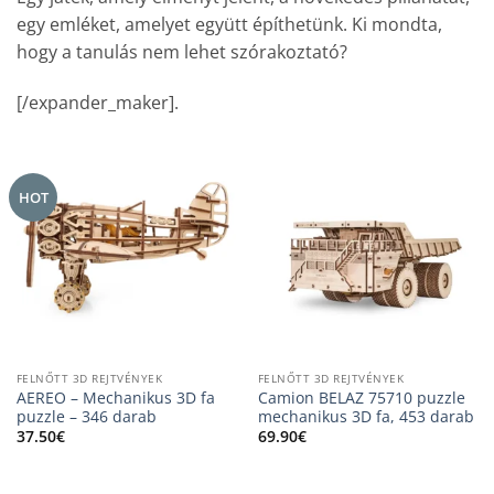
egy emléket, amelyet együtt építhetünk. Ki mondta,
hogy a tanulás nem lehet szórakoztató?
[/expander_maker].
HOT
FELNŐTT 3D REJTVÉNYEK
FELNŐTT 3D REJTVÉNYEK
AEREO – Mechanikus 3D fa
Camion BELAZ 75710 puzzle
puzzle – 346 darab
mechanikus 3D fa, 453 darab
37.50
€
69.90
€