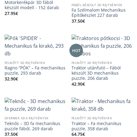
Motorkerékpár 3D fából
FÁBÓL KÉSZÜLT 3D REJTVÉNYEK
készült modell - 152 darab
Fa Szélmalom Mechanikus
27.95
€
Építőkészlet 227 darab
37.50
€
HOT
FELNŐTT 3D REJTVÉNYEK
FELNŐTT 3D REJTVÉNYEK
Ragno “PÓK” – Fa mechanikus
Traktor utánfutó – Fából
puzzle, 293 darab
készült 3D mechanikus
puzzle, 206 darab
32.90
€
42.90
€
GYERMEK 3D-S REJTVÉNYEK
FELNŐTT 3D REJTVÉNYEK
Teknős – 3D fa mechanikus
Traktor – Fa mechanikus
puzzle fából, 269 darab
puzzle, 358 darab
37.50
€
64.75
€