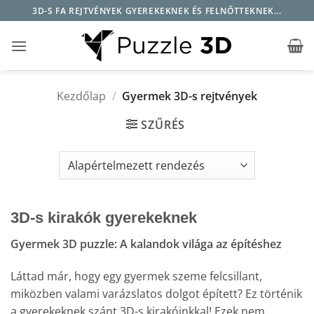
Skip
3D-S FA REJTVÉNYEK GYEREKEKNEK ÉS FELNŐTTEKNEK...
to
content
Kezdőlap
/
Gyermek 3D-s rejtvények
SZŰRÉS
3D-s kirakók gyerekeknek
Gyermek 3D puzzle: A kalandok világa az építéshez
Láttad már, hogy egy gyermek szeme felcsillant,
miközben valami varázslatos dolgot épített? Ez történik
a gyerekeknek szánt 3D-s kirakóinkkal! Ezek nem