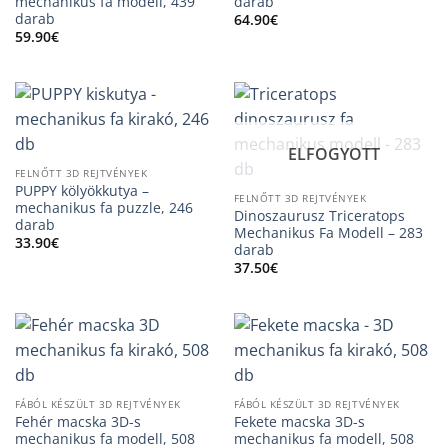
mechanikus fa modell, 439
darab
darab
64.90
€
59.90
€
ELFOGYOTT
FELNŐTT 3D REJTVÉNYEK
PUPPY kölyökkutya –
FELNŐTT 3D REJTVÉNYEK
mechanikus fa puzzle, 246
Dinoszaurusz Triceratops
darab
Mechanikus Fa Modell – 283
33.90
€
darab
37.50
€
FÁBÓL KÉSZÜLT 3D REJTVÉNYEK
FÁBÓL KÉSZÜLT 3D REJTVÉNYEK
Fehér macska 3D-s
Fekete macska 3D-s
mechanikus fa modell, 508
mechanikus fa modell, 508