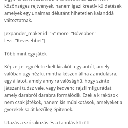
közönséges rejtvények, hanem igazi kreatív küldetések,
amelyek egy unalmas délutánt hihetetlen kalanddá
változtatnak.
[expander_maker id="5″ more="Bővebben"
less="Kevesebbet"]
Több mint egy játék
Képzelj el egy életre kelt kirakót: egy autót, amely
valóban úgy néz ki, mintha készen állna az indulásra,
egy állatot, amely annyira valósághű, hogy szinte
játszani tudsz vele, vagy kedvenc rajzfilmfigurádat,
amely darabról darabra formálódik. Ezek a kirakósok
nem csak játékok, hanem kis műalkotások, amelyeket a
gyerekek saját kezűleg építenek.
Utazás a szórakozás és a tanulás között