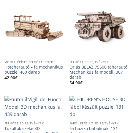
MODELLÉPÍTÉS FELNŐTTEKNEK
FELNŐTT 3D REJTVÉNYEK
Hóteherautó – fa mechanikus
Óriás BELAZ 75600 teherautó.
puzzle, 460 darab
Mechanikus fa modell, 307
darab
42.90
€
54.90
€
FELNŐTT 3D REJTVÉNYEK
FÁBÓL KÉSZÜLT 3D REJTVÉNYEK
Tűzoltók széke 3D
Fa házikó babáknak, 131