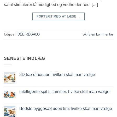
samt stimulerer tålmodighed og vedholdenhed. […]
FORTSÆT MED AT LÆSE
→
Udgivet
IDEE REGALO
Skriv en kommentar
SENESTE INDLÆG
3D træ-dinosaur: hvilken skal man vælge
Ingen
kommentarer
til
Dinosauro
Intelligente spil til familier: hvilke skal man vælge
3D
in
Ingen
legno:
kommentarer
quale
til
scegliere
Giochi
Bedste byggesæt uden lim: hvilke skal man vælge
intelligenti
per
Ingen
famiglie: