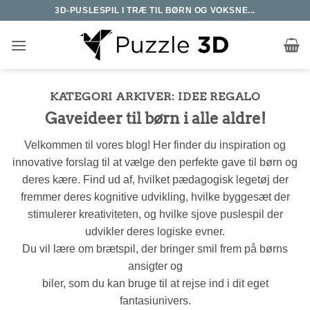
Fortsæt
3D-PUSLESPIL I TRÆ TIL BØRN OG VOKSNE...
til
indhold
KATEGORI ARKIVER:
IDEE REGALO
Gaveideer til børn i alle aldre!
Velkommen til vores blog! Her finder du inspiration og
innovative forslag til at vælge den perfekte gave til børn og
deres kære. Find ud af, hvilket pædagogisk legetøj der
fremmer deres kognitive udvikling, hvilke byggesæt der
stimulerer kreativiteten, og hvilke sjove puslespil der
udvikler deres logiske evner.
Du vil lære om brætspil, der bringer smil frem på børns
ansigter og
biler, som du kan bruge til at rejse ind i dit eget
fantasiunivers.