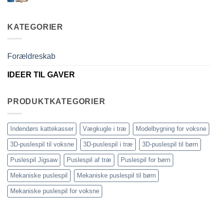
kommentarer
anni
modellismo
til
che
legno
Come
ha
adulto
scegliere
tutto:
KATEGORIER
puzzle
idee
3D
originali
legno
e
senza
utili
errori
Forældreskab
IDEER TIL GAVER
PRODUKTKATEGORIER
Indendørs kattekasser
Vægkugle i træ
Modelbygning for voksne
3D-puslespil til voksne
3D-puslespil i træ
3D-puslespil til børn
Puslespil Jigsaw
Puslespil af træ
Puslespil for børn
Mekaniske puslespil
Mekaniske puslespil til børn
Mekaniske puslespil for voksne