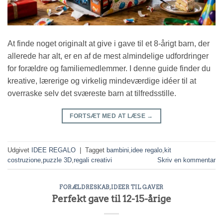
At finde noget originalt at give i gave til et 8-årigt barn, der
allerede har alt, er en af de mest almindelige udfordringer
for forældre og familiemedlemmer. I denne guide finder du
kreative, lærerige og virkelig mindeværdige idéer til at
overraske selv det sværeste barn at tilfredsstille.
FORTSÆT MED AT LÆSE
→
Udgivet
IDEE REGALO
|
Tagget
bambini
,
idee regalo
,
kit
costruzione
,
puzzle 3D
,
regali creativi
Skriv en kommentar
FORÆLDRESKAB
,
IDEER TIL GAVER
Perfekt gave til 12-15-årige