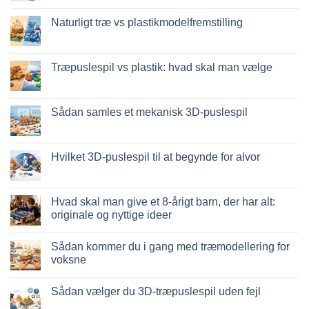
kommentarer
quali
til
scegliere
Migliori
Naturligt træ vs plastikmodelfremstilling
kit
costruzione
Ingen
senza
kommentarer
colla:
til
quali
Legno
Træpuslespil vs plastik: hvad skal man vælge
scegliere
naturale
vs
Ingen
plastica
kommentarer
modellismo
til
Puzzle
Sådan samles et mekanisk 3D-puslespil
legno
vs
Ingen
plastica:
kommentarer
cosa
til
scegliere
Come
Hvilket 3D-puslespil til at begynde for alvor
assemblare
un
Ingen
puzzle
kommentarer
3D
til
meccanico
Quale
Hvad skal man give et 8-årigt barn, der har alt:
puzzle
originale og nyttige ideer
3D
per
Ingen
iniziare
kommentarer
davvero
Sådan kommer du i gang med træmodellering for
til
Cosa
voksne
regalare
a
Ingen
un
kommentarer
Sådan vælger du 3D-træpuslespil uden fejl
bambino
til
di
Come
Ingen
8
iniziare