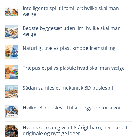
til
Dinosauro
Intelligente spil til familier: hvilke skal man
3D
vælge
in
legno:
Ingen
quale
kommentarer
scegliere
Bedste byggesæt uden lim: hvilke skal man
til
Giochi
vælge
intelligenti
per
Ingen
famiglie:
kommentarer
Naturligt træ vs plastikmodelfremstilling
quali
til
scegliere
Migliori
Ingen
kit
kommentarer
costruzione
til
senza
Legno
Træpuslespil vs plastik: hvad skal man vælge
colla:
naturale
quali
vs
Ingen
scegliere
plastica
kommentarer
modellismo
til
Puzzle
Sådan samles et mekanisk 3D-puslespil
legno
vs
Ingen
plastica:
kommentarer
cosa
til
scegliere
Come
Hvilket 3D-puslespil til at begynde for alvor
assemblare
un
Ingen
puzzle
kommentarer
3D
til
meccanico
Quale
Hvad skal man give et 8-årigt barn, der har alt:
puzzle
originale og nyttige ideer
3D