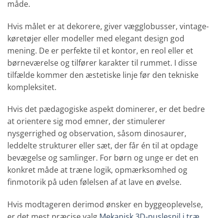
måde.
Hvis målet er at dekorere, giver vægglobusser, vintage-
køretøjer eller modeller med elegant design god
mening. De er perfekte til et kontor, en reol eller et
børneværelse og tilfører karakter til rummet. I disse
tilfælde kommer den æstetiske linje før den tekniske
kompleksitet.
Hvis det pædagogiske aspekt dominerer, er det bedre
at orientere sig mod emner, der stimulerer
nysgerrighed og observation, såsom dinosaurer,
leddelte strukturer eller sæt, der får én til at opdage
bevægelse og samlinger. For børn og unge er det en
konkret måde at træne logik, opmærksomhed og
finmotorik på uden følelsen af at lave en øvelse.
Hvis modtageren derimod ønsker en byggeoplevelse,
er det mest præcise valg
Mekanisk 3D-puslespil i træ
.