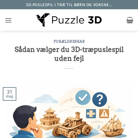
Fortsæt
3D-PUSLESPIL I TRÆ TIL BØRN OG VOKSNE...
til
indhold
FORÆLDRESKAB
Sådan vælger du 3D-træpuslespil
uden fejl
31
maj