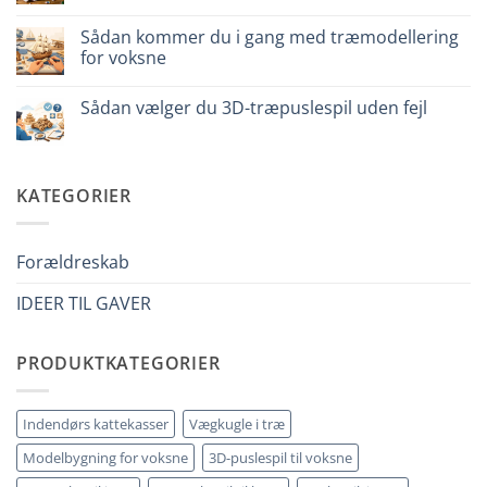
per
Ingen
iniziare
kommentarer
davvero
Sådan kommer du i gang med træmodellering
til
Cosa
for voksne
regalare
a
Ingen
un
kommentarer
Sådan vælger du 3D-træpuslespil uden fejl
bambino
til
di
Come
Ingen
8
iniziare
kommentarer
anni
modellismo
til
che
legno
Come
ha
adulto
scegliere
KATEGORIER
tutto:
puzzle
idee
3D
originali
legno
e
senza
utili
errori
Forældreskab
IDEER TIL GAVER
PRODUKTKATEGORIER
Indendørs kattekasser
Vægkugle i træ
Modelbygning for voksne
3D-puslespil til voksne