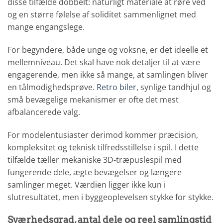
disse tilfælde dobbelt: naturligt materiale at røre ved
og en større følelse af soliditet sammenlignet med
mange engangslege.
For begyndere, både unge og voksne, er det ideelle et
mellemniveau. Det skal have nok detaljer til at være
engagerende, men ikke så mange, at samlingen bliver
en tålmodighedsprøve.
Retro biler
, synlige tandhjul og
små bevægelige mekanismer er ofte det mest
afbalancerede valg.
For modelentusiaster derimod kommer præcision,
kompleksitet og teknisk tilfredsstillelse i spil. I dette
tilfælde tæller mekaniske 3D-træpuslespil med
fungerende dele, ægte bevægelser og længere
samlinger meget. Værdien ligger ikke kun i
slutresultatet, men i byggeoplevelsen stykke for stykke.
Sværhedsgrad, antal dele og reel samlingstid