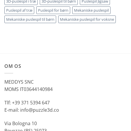
3D-puslespil i træ
3D-puslespil til børn
Puslespil Jigsaw
Puslespil af træ
Puslespil for børn
Mekaniske puslespil
Mekaniske puslespil til børn
Mekaniske puslespil for voksne
OM OS
MEDDYS SNC
MOMS IT03644140984
Tlf: +39 371 5394 647
E-mail: info@puzzle3d.co
Via Bologna 10
Bovezzo (BS) 25073