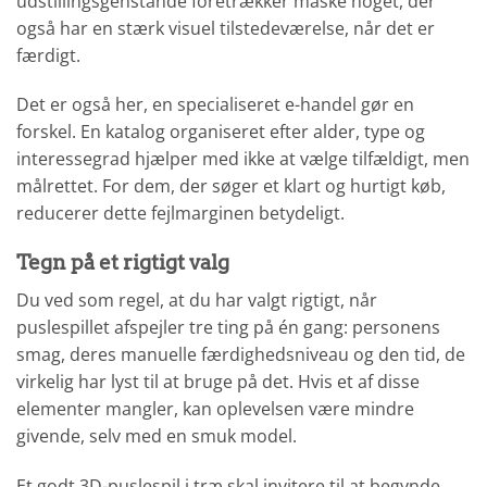
udstillingsgenstande foretrækker måske noget, der
også har en stærk visuel tilstedeværelse, når det er
færdigt.
Det er også her, en specialiseret e-handel gør en
forskel. En katalog organiseret efter alder, type og
interessegrad hjælper med ikke at vælge tilfældigt, men
målrettet. For dem, der søger et klart og hurtigt køb,
reducerer dette fejlmarginen betydeligt.
Tegn på et rigtigt valg
Du ved som regel, at du har valgt rigtigt, når
puslespillet afspejler tre ting på én gang: personens
smag, deres manuelle færdighedsniveau og den tid, de
virkelig har lyst til at bruge på det. Hvis et af disse
elementer mangler, kan oplevelsen være mindre
givende, selv med en smuk model.
Et godt 3D-puslespil i træ skal invitere til at begynde,