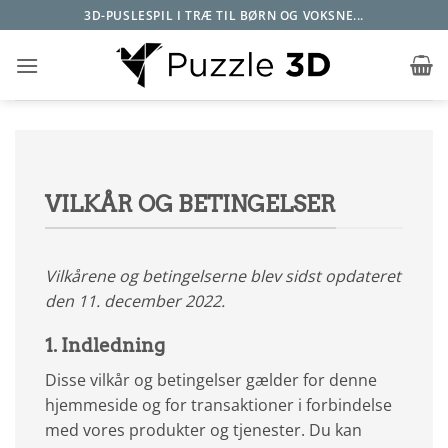
Fortsæt
3D-PUSLESPIL I TRÆ TIL BØRN OG VOKSNE...
til
indhold
VILKÅR OG BETINGELSER
Vilkårene og betingelserne blev sidst opdateret
den 11. december 2022.
1. Indledning
Disse vilkår og betingelser gælder for denne
hjemmeside og for transaktioner i forbindelse
med vores produkter og tjenester. Du kan