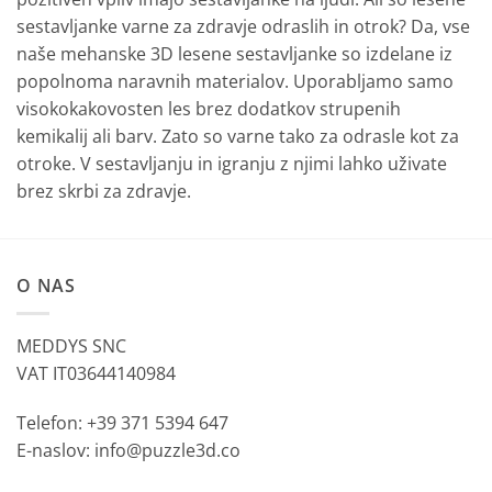
sestavljanke varne za zdravje odraslih in otrok? Da, vse
naše mehanske 3D lesene sestavljanke so izdelane iz
popolnoma naravnih materialov. Uporabljamo samo
visokokakovosten les brez dodatkov strupenih
kemikalij ali barv. Zato so varne tako za odrasle kot za
otroke. V sestavljanju in igranju z njimi lahko uživate
brez skrbi za zdravje.
O NAS
MEDDYS SNC
VAT IT03644140984
Telefon: +39 371 5394 647
E-naslov: info@puzzle3d.co