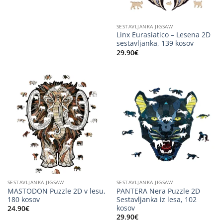
29.90€.
SESTAVLJANKA JIGSAW
Linx Eurasiatico – Lesena 2D
sestavljanka, 139 kosov
29.90
€
SESTAVLJANKA JIGSAW
SESTAVLJANKA JIGSAW
MASTODON Puzzle 2D v lesu,
PANTERA Nera Puzzle 2D
180 kosov
Sestavljanka iz lesa, 102
kosov
24.90
€
29.90
€