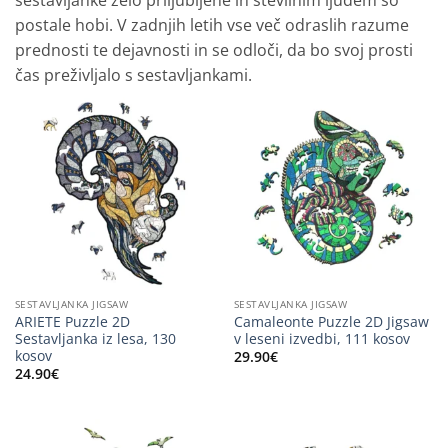
sestavljanke zelo priljubljene in številnim ljudem so
postale hobi. V zadnjih letih vse več odraslih razume
prednosti te dejavnosti in se odloči, da bo svoj prosti
čas preživljalo s sestavljankami.
SESTAVLJANKA JIGSAW
SESTAVLJANKA JIGSAW
ARIETE Puzzle 2D
Camaleonte Puzzle 2D Jigsaw
Sestavljanka iz lesa, 130
v leseni izvedbi, 111 kosov
kosov
29.90
€
24.90
€