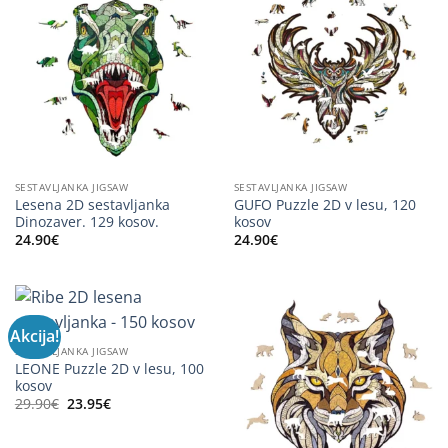
SESTAVLJANKA JIGSAW
SESTAVLJANKA JIGSAW
Lesena 2D sestavljanka
GUFO Puzzle 2D v lesu, 120
Dinozaver. 129 kosov.
kosov
24.90
€
24.90
€
Akcija!
SESTAVLJANKA JIGSAW
LEONE Puzzle 2D v lesu, 100
kosov
Izvirna
Trenutna
29.90
€
23.95
€
cena
cena
je
je:
bila:
23.95€.