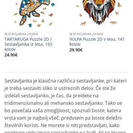
SESTAVLJANKA JIGSAW
SESTAVLJANKA JIGSAW
TARTARUGA Puzzle 2D /
VULPA Puzzle 2D v lesu, 141
Sestavljanka iz lesa, 150
kosov
kosov
29.90
€
24.90
€
Sestavljanka je klasična različica sestavljanke, pri kateri
je treba sestaviti sliko iz ustreznih delov. Če ste že
izdelali sestavljanko, je čas, da preidete na
tridimenzionalno ali mehansko sestavljanko. Tako se
bo povečala vaša zmogljivost, spoznali boste, katera
vrsta vam je najbolj všeč, predvsem pa boste deležni
številnih koristi. Ne morete si niti predstavljati, kako
pozitiven vpliv imajo sestavljanke na ljudi. Ali so lesene