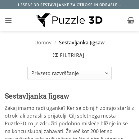
Skoči
LESENE 3D SESTAVLJANKE ZA OTROKE IN ODRASLE...
na
vsebino
Domov
/
Sestavljanka Jigsaw
FILTRIRAJ
Sestavljanka Jigsaw
Zakaj imamo radi uganke? Ker se ob njih zbirajo starši z
otroki ali odrasli s prijatelji. Cilj spletnega mesta
Puzzle3D.co je združiti podobno misleče bližnje in se
na koncu skupaj zabavati. Že več kot 200 let so